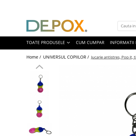
Toate Produsele
SPORT & TIMP LIBER
AUTOAPARARE
TOATE PRODUSELE
CUM CUMPAR
INFORMATII 
Pumnaluri si boxuri
Home /
UNIVERSUL COPIILOR /
Jucarie antistres, Pop it, t
Bastoane telescopice si nunceaguri
Electrosoc
Catuse
Spray autoaparare
Seturi & accesorii autoaparare
VANATOARE, DRUMETII & CAMPING
Cutite vanatoare
Bricege
Briceaguri fluture & antrenament
Sabii & Macete