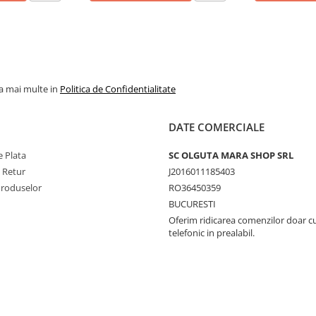
la mai multe in
Politica de Confidentialitate
DATE COMERCIALE
 Plata
SC OLGUTA MARA SHOP SRL
e Retur
J2016011185403
Produselor
RO36450359
BUCURESTI
Oferim ridicarea comenzilor doar c
telefonic in prealabil.