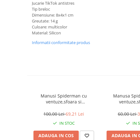
locomotie
Jucarie TikTok antistres
Tip breloc
CASA SI GRADINA
Dimensiune: 8x4x1 cm
Cutite & seturi de cutite
Greutate: 14 g
Culoare: multicolor
Cutite japoneze
Material: Silicon
Cutite macelarie
Informatii conformitate produs
Accesori casa & gradina
Accesorii gratar
Accesorii mese si scaune
Articole ambalare
Articole bucatarie
Articole Craciun
Manusi Spiderman cu
Manusa Spi
ventuze,sfoara si
ventuze,s
Ascutitoare si seturi de ascutire
lansator,DEPOX®, rosu
lansator,DE
cutite
100,00 Lei
69,21 Lei
60,00 Lei
3
Corpuri de iluminat
IN STOC
IN 
Electrocasnice
ADAUGA IN COS
ADAUGA IN 