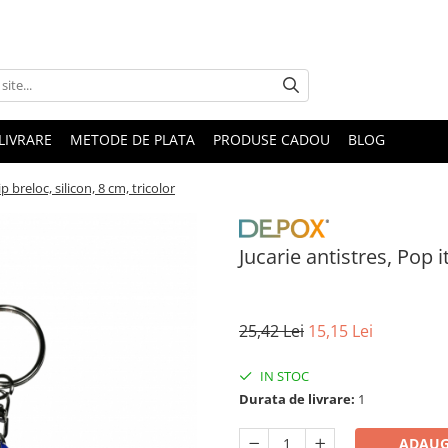
LIVRARE
METODE DE PLATA
PRODUSE CADOU
BLOG
ip breloc, silicon, 8 cm, tricolor
Jucarie antistres, Pop it
25,42 Lei
15,15 Lei
IN STOC
Durata de livrare:
1
ADAUG