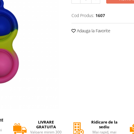
Cod Produs:
1607
Adauga la Favorite
RE
LIVRARE
Ridicare de la
GRATUITA
sediu
ei
Valoare minim 300
Mai rapid, mai