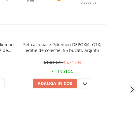
19 lei
dispozitie.
Pokemon
Set cartonase Pokemon DEPOX®, GTX,
Manusa lan
e de
editie de colectie, 55 bucati, argintii
burete Sp
intii
61,01 Lei
45,71 Lei
71
IN STOC
ADAUGA IN COS
ADAU