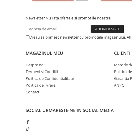
Incubatoare oua
Mori cereale si furaje
Newsletter
Nu rata ofertele si promotiile noastre
ELECTRONICE
Baterii telefoane
Baterii si acumulatori
Vreau sa primesc newsletter cu promotiile magazinului. Af
Stative
MAGAZINUL MEU
CLIENTI
Cantare electronice comerciale
Casti audio telefoane
Despre noi
Metode de
Termeni si Conditii
Politica d
Masini de gaurit si insurubat
Politica de Confidentialitate
Garantia 
INSTRUMENTE MUZICALE
Politica de livrare
ANPC
Accesorii chitara
Contact
Accesorii vioara-viola
Chitare clasice
SOCIAL
URMARESTE-NE IN SOCIAL MEDIA
CLARINET
Microfoane