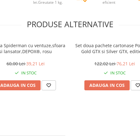
lei.Greutate 1 kg.
eficient
PRODUSE ALTERNATIVE
 Spiderman cu ventuze,sfoara
Set doua pachete cartonase 
si lansator,DEPOX®, rosu
Gold GTX si Silver GTX, editi
colectie, 55 bucati, aurii/arg
60,00 Lei
39,21 Lei
122,02 Lei
76,21 Lei
IN STOC
IN STOC
ADAUGA IN COS
ADAUGA IN COS