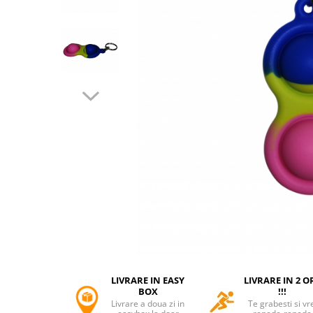
Accesorii tactice si sport
Accesori camping & drumetii
Lanterne
Topor camping
Seturi de cutite & accesorii
vanatoare si tactice
BINOCLURI & LUNETE
Prastii profesionale de vanatoare
Rucsacuri si huse
Bile metalice
Arme sporturi de precizie
ARTICOLE SUPORTERI
SPORTURI DE ECHIPA
Baseball
UNIVERSUL COPIILOR
LIVRARE IN EASY
LIVRARE IN 2 O
Costume si seturi pentru copii
BOX
!!!
Livrare a doua zi in
Te grabesti si vr
Accesorii costume copii