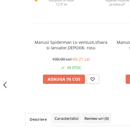
easybox la doar
repede-repede
12.9 lei
produsul?
Jucarii antistres
Plusuri roblox, rainbow friend
doors & stitch
Figurine si masinute duble
Instrumente muzicale de jucarie
Manusi Spiderman cu ventuze,sfoara
Manusa
Gaming, Carti & Birotica
si lansator,DEPOX®, rosu
Costume Halloween copii
100,00 Lei
69,21 Lei
Costume spiderman
IN STOC
ACCESORII & DIVERSE
ADAUGA IN COS
Accesorii decorative
Brelocuri
Echipamente petrecere
Jocuri de sah si table
Masti si costume adulti
Caracteristici
Review-uri
(0)
Descriere
Produse si dispozitive ajutatoare