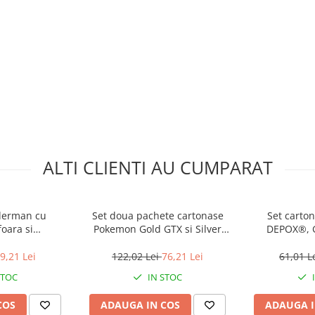
ALTI CLIENTI AU CUMPARAT
derman cu
Set doua pachete cartonase
Set carto
foara si
Pokemon Gold GTX si Silver
DEPOX®, G
POX®, rosu
GTX, editie de colectie, 55
colectie, 55
bucati, aurii/argintii
9,21 Lei
122,02 Lei
76,21 Lei
61,01 L
STOC
IN STOC
COS
ADAUGA IN COS
ADAUGA I