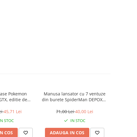
nase Pokemon
Manusa lansator cu 7 ventuze
Set de mi
TX, editie de
din burete SpiderMan DEPOX®,
Fingerboa
 bucati, argintii
rosu
ei
45,71 Lei
71,00 Lei
40,00 Lei
61,0
IN STOC
IN STOC
N COS
ADAUGA IN COS
ADAUG