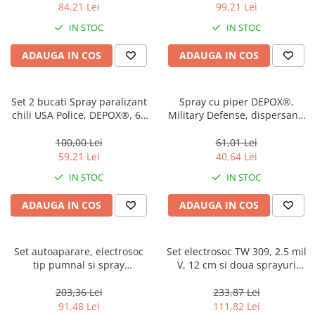
84,21 Lei
99,21 Lei
IN STOC
IN STOC
ADAUGA IN COS
ADAUGA IN COS
Set 2 bucati Spray paralizant
Spray cu piper DEPOX®,
chili USA Police, DEPOX®, 60
Military Defense, dispersant,
ml
auto-aparare, verde, 60 ml
100,00 Lei
61,01 Lei
59,21 Lei
40,64 Lei
IN STOC
IN STOC
ADAUGA IN COS
ADAUGA IN COS
Set autoaparare, electrosoc
Set electrosoc TW 309, 2.5 mil
tip pumnal si spray
V, 12 cm si doua sprayuri
paralizant, DEPOX®, 110 V,
paralizante , DEPOX®,
negru, 60 ml
propulsie jet, 60 ml
203,36 Lei
233,87 Lei
91,48 Lei
111,82 Lei