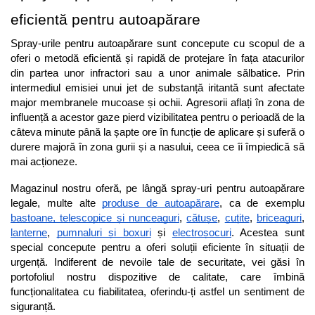
eficientă pentru autoapărare
Spray-urile pentru autoapărare sunt concepute cu scopul de a 
oferi o metodă eficientă și rapidă de protejare în fața atacurilor 
din partea unor infractori sau a unor animale sălbatice. Prin 
intermediul emisiei unui jet de substanță iritantă sunt afectate 
major membranele mucoase și ochii. Agresorii aflați în zona de 
influență a acestor gaze pierd vizibilitatea pentru o perioadă de la 
câteva minute până la șapte ore în funcție de aplicare și suferă o 
durere majoră în zona gurii și a nasului, ceea ce îi împiedică să 
mai acționeze.
Magazinul nostru oferă, pe lângă spray-uri pentru autoapărare 
legale, multe alte 
produse de autoapărare
, ca de exemplu 
bastoane, telescopice și nunceaguri
, 
cătușe
, 
cuțite
, 
briceaguri
, 
lanterne
, 
pumnaluri și boxuri
 și 
electroșocuri
. Acestea sunt 
special concepute pentru a oferi soluții eficiente în situații de 
urgență. Indiferent de nevoile tale de securitate, vei găsi în 
portofoliul nostru dispozitive de calitate, care îmbină 
funcționalitatea cu fiabilitatea, oferindu-ți astfel un sentiment de 
siguranță.