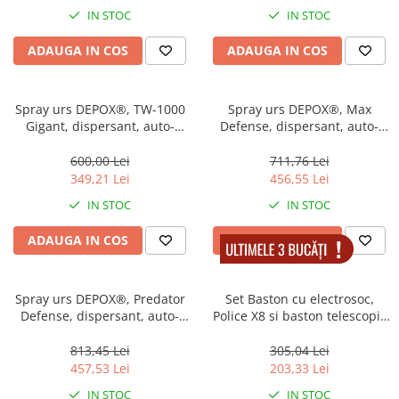
IN STOC
IN STOC
ADAUGA IN COS
ADAUGA IN COS
Spray urs DEPOX®, TW-1000
Spray urs DEPOX®, Max
Gigant, dispersant, auto-
Defense, dispersant, auto-
aparare, 400 ml
aparare, 550 ml
600,00 Lei
711,76 Lei
349,21 Lei
456,55 Lei
IN STOC
IN STOC
ADAUGA IN COS
ADAUGA IN COS
Spray urs DEPOX®, Predator
Set Baston cu electrosoc,
Defense, dispersant, auto-
Police X8 si baston telescopic
aparare, 550 ml
Police, 50 cm, cadou spray
paralizant
813,45 Lei
305,04 Lei
457,53 Lei
203,33 Lei
IN STOC
IN STOC