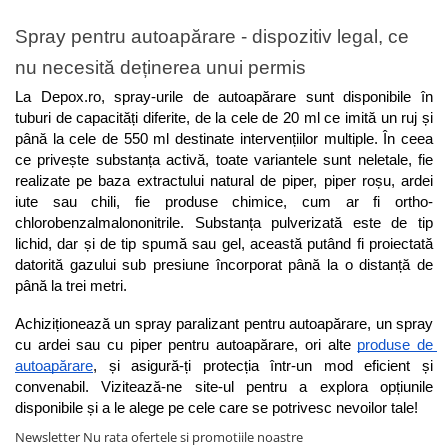
Spray pentru autoapărare - dispozitiv legal, ce 
nu necesită deținerea unui permis
La Depox.ro, spray-urile de autoapărare sunt disponibile în 
tuburi de capacități diferite, de la cele de 20 ml ce imită un ruj și 
până la cele de 550 ml destinate intervențiilor multiple. În ceea 
ce privește substanța activă, toate variantele sunt neletale, fie 
realizate pe baza extractului natural de piper, piper roșu, ardei 
iute sau chili, fie produse chimice, cum ar fi ortho-
chlorobenzalmalononitrile. Substanța pulverizată este de tip 
lichid, dar și de tip spumă sau gel, această putând fi proiectată 
datorită gazului sub presiune încorporat până la o distanță de 
până la trei metri.
Achiziționează un spray paralizant pentru autoapărare, un spray 
cu ardei sau cu piper pentru autoapărare, ori alte 
produse de 
autoapărare
, și asigură-ți protecția într-un mod eficient și 
convenabil. Vizitează-ne site-ul pentru a explora opțiunile 
disponibile și a le alege pe cele care se potrivesc nevoilor tale!
Newsletter
Nu rata ofertele si promotiile noastre