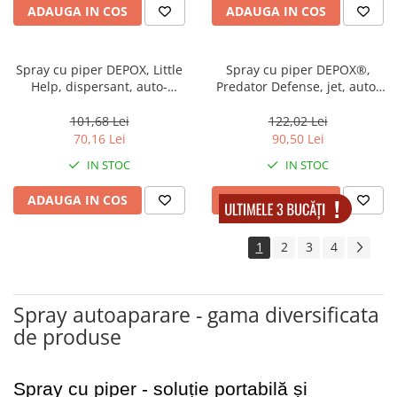
ADAUGA IN COS
ADAUGA IN COS
Spray cu piper DEPOX, Little
Spray cu piper DEPOX®,
Help, dispersant, auto-
Predator Defense, jet, auto-
aparare, 20 ml
aparare, 50 ml
101,68 Lei
122,02 Lei
70,16 Lei
90,50 Lei
IN STOC
IN STOC
ADAUGA IN COS
ADAUGA IN COS
1
2
3
4
Spray autoaparare - gama diversificata
de produse
Spray cu piper - soluție portabilă și 