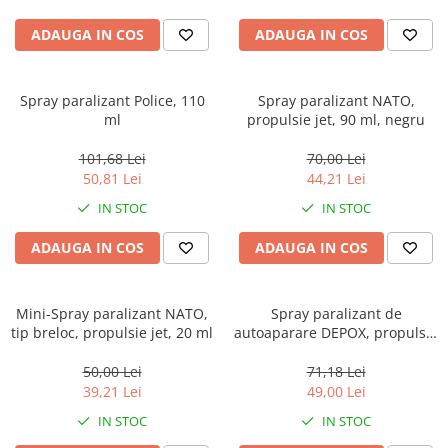
ADAUGA IN COS
ADAUGA IN COS
Spray paralizant Police, 110
Spray paralizant NATO,
ml
propulsie jet, 90 ml, negru
101,68 Lei
70,00 Lei
50,81 Lei
44,21 Lei
IN STOC
IN STOC
ADAUGA IN COS
ADAUGA IN COS
Mini-Spray paralizant NATO,
Spray paralizant de
tip breloc, propulsie jet, 20 ml
autoaparare DEPOX, propulsie
jet, 110 ml, verde, husa
inclusa
50,00 Lei
71,18 Lei
39,21 Lei
49,00 Lei
IN STOC
IN STOC