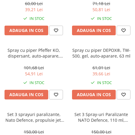
60,00 Lei
71,18 Lei
39,21 Lei
50,81 Lei
IN STOC
IN STOC
ADAUGA IN COS
ADAUGA IN COS
Spray cu piper Pfeffer KO,
Spray cu piper DEPOX®, TW-
dispersant, auto-aparare,
500, gel, auto-aparare, 63 ml
prindere curea, 50 ml
101,68 Lei
61,01 Lei
54,91 Lei
39,66 Lei
IN STOC
IN STOC
ADAUGA IN COS
ADAUGA IN COS
Set 3 sprayuri paralizante,
Set 3 Spray-uri Paralizante
Nato Defence, propulsie jet,
NATO Defence, 110 ml,
60 ml, verde
Propulsie Jet, Verde
150,00 Lei
150,00 Lei