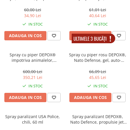
Electrocasnice
puternică, 60 ml
Lanterne
Incubatoare oua
60,00 Lei
61,01 Lei
Topor camping
34,90 Lei
40,64 Lei
Mori cereale si furaje
Seturi de cutite & accesorii
IN STOC
IN STOC
vanatoare si tactice
BINOCLURI & LUNETE
ADAUGA IN COS
ADAUGA IN COS
Prastii profesionale de vanatoare
Rucsacuri si huse
Spray cu piper DEPOX®
Spray cu piper rosu DEPOX®,
Bile metalice
impotriva animalelor,
Nato Defense, gel, auto-
Predator Defense, dispersant,
aparare, 50 ml, verde
Arme sporturi de precizie
auto-aparare, 600 ml
600,00 Lei
66,09 Lei
ARTICOLE SUPORTERI
350,21 Lei
45,65 Lei
SPORTURI DE ECHIPA
IN STOC
IN STOC
Baseball
ADAUGA IN COS
ADAUGA IN COS
Spray paralizant USA Police,
Spray paralizant DEPOX®,
chili, 60 ml
Nato Defence, propulsie jet,
90 ml, verde, husa inclusa