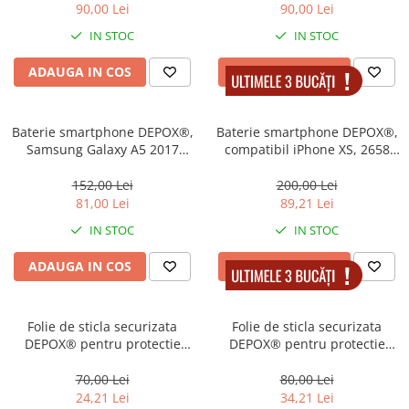
90,00 Lei
90,00 Lei
IN STOC
IN STOC
ADAUGA IN COS
ADAUGA IN COS
Baterie smartphone DEPOX®,
Baterie smartphone DEPOX®,
Samsung Galaxy A5 2017
compatibil iPhone XS, 2658
A520F/ J5 2017 J530F
mAh
152,00 Lei
200,00 Lei
81,00 Lei
89,21 Lei
IN STOC
IN STOC
ADAUGA IN COS
ADAUGA IN COS
Folie de sticla securizata
Folie de sticla securizata
DEPOX® pentru protectie
DEPOX® pentru protectie
compatibila iPhone 13/13 Pro,
compatibila iPhone 12 Pro
3D, Anti-spy, neagra,
Max, 3D, Anti-spy, neagra,
70,00 Lei
80,00 Lei
acoperire full-cover
acoperire full-cover
24,21 Lei
34,21 Lei