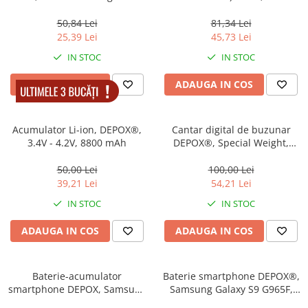
Electrocasnice
mAh, 3.7 V, Rakieta 18650
Lanterne
Incubatoare oua
galben
50,84 Lei
81,34 Lei
Topor camping
25,39 Lei
45,73 Lei
Mori cereale si furaje
Seturi de cutite & accesorii
IN STOC
IN STOC
vanatoare si tactice
BINOCLURI & LUNETE
ADAUGA IN COS
ADAUGA IN COS
Prastii profesionale de vanatoare
Rucsacuri si huse
Acumulator Li-ion, DEPOX®,
Cantar digital de buzunar
Bile metalice
3.4V - 4.2V, 8800 mAh
DEPOX®, Special Weight,
afisaj LCD, protectie plastic,
Arme sporturi de precizie
13 cm, 500g maxim, negru
50,00 Lei
100,00 Lei
ARTICOLE SUPORTERI
39,21 Lei
54,21 Lei
SPORTURI DE ECHIPA
IN STOC
IN STOC
Baseball
ADAUGA IN COS
ADAUGA IN COS
Baterie-acumulator
Baterie smartphone DEPOX®,
smartphone DEPOX, Samsung
Samsung Galaxy S9 G965F,
Galaxy S8 G950F
3500 mAh