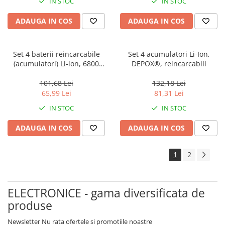
IN STOC
IN STOC
ADAUGA IN COS
ADAUGA IN COS
Set 4 baterii reincarcabile
Set 4 acumulatori Li-Ion,
(acumulatori) Li-ion, 6800
DEPOX®, reincarcabili
mAh, 3.7 V, GH 18650 rosu
101,68 Lei
132,18 Lei
65,99 Lei
81,31 Lei
IN STOC
IN STOC
ADAUGA IN COS
ADAUGA IN COS
1
2
ELECTRONICE - gama diversificata de
produse
Newsletter
Nu rata ofertele si promotiile noastre