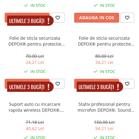
IN STOC
IN STOC
ADAUGA IN COS
ADAUGA IN COS
Folie de sticla securizata
Folie de sticla securizata
DEPOX® pentru protectie
DEPOX® pentru protectie
compatibila iPhone 11 PRO
compatibila iPhone 12/12
Max/XS Max, 3D, Anti-spy,
PRO, 3D, Anti-spy, neagra,
70,00 Lei
80,00 Lei
neagra, acoperire full-cover
acoperire full-cover
24,21 Lei
34,21 Lei
IN STOC
IN STOC
ADAUGA IN COS
ADAUGA IN COS
Suport auto cu incarcare
Stativ profesional pentru
rapida wireless DEPOX®,
microfon DEPOX®, Sound
Vrum-Vrum Friend, plastic,
Helper, flexibil, metalic, 41
universal, senzor infrarosu,
cm, negru
71,18 Lei
150,00 Lei
13 cm, auriu
40,62 Lei
94,21 Lei
IN STOC
IN STOC