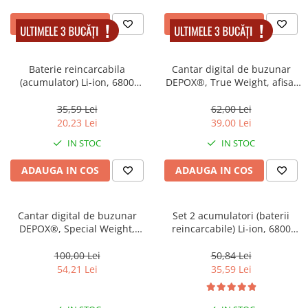
ADAUGA IN COS
ADAUGA IN COS
Baterie reincarcabila
Cantar digital de buzunar
(acumulator) Li-ion, 6800
DEPOX®, True Weight, afisaj
mAh, 3.7 V, GH 18650 rosu
LCD, protectie plastic, 12 cm,
200g maxim, argintiu
35,59 Lei
62,00 Lei
20,23 Lei
39,00 Lei
IN STOC
IN STOC
ADAUGA IN COS
ADAUGA IN COS
Cantar digital de buzunar
Set 2 acumulatori (baterii
DEPOX®, Special Weight,
reincarcabile) Li-ion, 6800
afisaj LCD, protectie plastic,
mAh, 3.7 V, GH 18650 rosu
13 cm, 0.01 g-200 g, negru
100,00 Lei
50,84 Lei
54,21 Lei
35,59 Lei