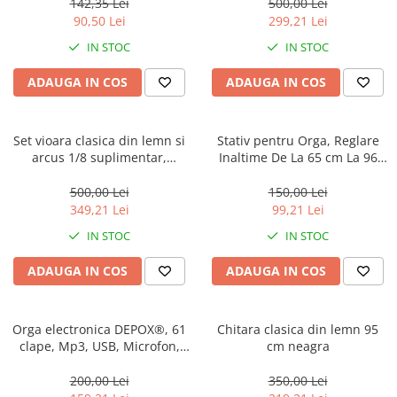
142,35 Lei
500,00 Lei
Muzicuta
90,50 Lei
299,21 Lei
Orga electronica
IN STOC
IN STOC
Viori
ADAUGA IN COS
ADAUGA IN COS
Set vioara clasica din lemn si
Stativ pentru Orga, Reglare
arcus 1/8 suplimentar,
Inaltime De La 65 cm La 96
DEPOX®, Marime 4/4, toc
cm, Constructie Rezistenta,
inclus
Negru
500,00 Lei
150,00 Lei
349,21 Lei
99,21 Lei
IN STOC
IN STOC
ADAUGA IN COS
ADAUGA IN COS
Orga electronica DEPOX®, 61
Chitara clasica din lemn 95
clape, Mp3, USB, Microfon,
cm neagra
Claviatura, Negru
200,00 Lei
350,00 Lei