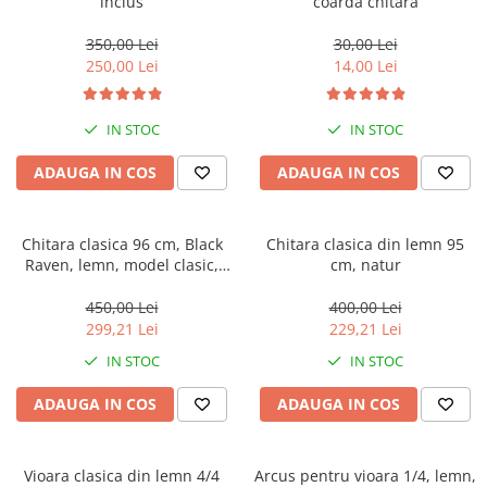
inclus
coarda chitara
Jucarii antistres
350,00 Lei
30,00 Lei
Plusuri roblox, rainbow friend
250,00 Lei
14,00 Lei
doors & stitch
Figurine si masinute duble
IN STOC
IN STOC
Instrumente muzicale de jucarie
ADAUGA IN COS
ADAUGA IN COS
Gaming, Carti & Birotica
Costume Halloween copii
Chitara clasica 96 cm, Black
Chitara clasica din lemn 95
Costume spiderman
Raven, lemn, model clasic,
cm, natur
ACCESORII & DIVERSE
negru, husa, corzi si pana
incluse
450,00 Lei
400,00 Lei
Accesorii decorative
299,21 Lei
229,21 Lei
Brelocuri
IN STOC
IN STOC
Echipamente petrecere
ADAUGA IN COS
ADAUGA IN COS
Jocuri de sah si table
Masti si costume adulti
Vioara clasica din lemn 4/4
Arcus pentru vioara 1/4, lemn,
Produse si dispozitive ajutatoare