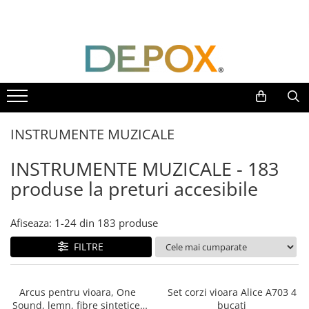
Toate Produsele
SPORT & TIMP LIBER
AUTOAPARARE
Pumnaluri si boxuri
INSTRUMENTE MUZICALE
Bastoane telescopice si nunceaguri
Electrosoc
INSTRUMENTE MUZICALE - 183
Catuse
produse la preturi accesibile
Spray autoaparare
Seturi & accesorii autoaparare
VANATOARE, DRUMETII & CAMPING
Afiseaza:
1-
24
din
183
produse
Cutite vanatoare
FILTRE
Bricege
Briceaguri fluture & antrenament
Arcus pentru vioara, One
Set corzi vioara Alice A703 4
Sabii & Macete
Sound, lemn, fibre sintetice,
bucati