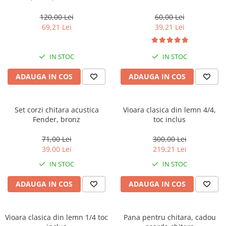
Accesorii tactice si sport
maro, 4/4
Accesori camping & drumetii
120,00 Lei
60,00 Lei
69,21 Lei
39,21 Lei
Lanterne
Topor camping
Seturi de cutite & accesorii
IN STOC
IN STOC
vanatoare si tactice
ADAUGA IN COS
ADAUGA IN COS
BINOCLURI & LUNETE
Prastii profesionale de vanatoare
Rucsacuri si huse
Set corzi chitara acustica
Vioara clasica din lemn 4/4,
Bile metalice
Fender, bronz
toc inclus
Arme sporturi de precizie
71,00 Lei
300,00 Lei
ARTICOLE SUPORTERI
39,00 Lei
219,21 Lei
SPORTURI DE ECHIPA
IN STOC
IN STOC
Baseball
ADAUGA IN COS
ADAUGA IN COS
UNIVERSUL COPIILOR
Costume si seturi pentru copii
Vioara clasica din lemn 1/4 toc
Pana pentru chitara, cadou
Accesorii costume copii