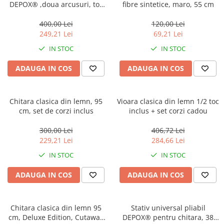
DEPOX® ,doua arcusuri, toc
fibre sintetice, maro, 55 cm
locomotie
inclus, maro
CASA SI GRADINA
400,00 Lei
120,00 Lei
Cutite & seturi de cutite
249,21 Lei
69,21 Lei
IN STOC
IN STOC
Cutite japoneze
Cutite macelarie
ADAUGA IN COS
ADAUGA IN COS
Accesori casa & gradina
Accesorii gratar
Chitara clasica din lemn, 95
Vioara clasica din lemn 1/2 toc
Accesorii mese si scaune
cm, set de corzi inclus
inclus + set corzi cadou
Articole ambalare
300,00 Lei
406,72 Lei
Articole bucatarie
229,21 Lei
284,66 Lei
Articole Craciun
IN STOC
IN STOC
Ascutitoare si seturi de ascutire
ADAUGA IN COS
ADAUGA IN COS
cutite
Corpuri de iluminat
Chitara clasica din lemn 95
Stativ universal pliabil
Electrocasnice
cm, Deluxe Edition, Cutaway
DEPOX® pentru chitara, 38