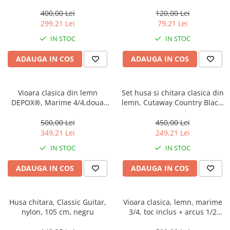
Incubatoare oua
Country Blue
cm, metalic, negru
400,00 Lei
120,00 Lei
Mori cereale si furaje
299,21 Lei
79,21 Lei
ELECTRONICE
IN STOC
IN STOC
Baterii telefoane
ADAUGA IN COS
ADAUGA IN COS
Baterii si acumulatori
Stative
Vioara clasica din lemn
Set husa si chitara clasica din
Cantare electronice comerciale
DEPOX®, Marime 4/4,doua
lemn, Cutaway Country Black,
Casti audio telefoane
arcusuri, alba, toc inclus
95 cm, negru
500,00 Lei
450,00 Lei
Masini de gaurit si insurubat
349,21 Lei
249,21 Lei
INSTRUMENTE MUZICALE
IN STOC
IN STOC
Accesorii chitara
ADAUGA IN COS
ADAUGA IN COS
Accesorii vioara-viola
Chitare clasice
Husa chitara, Classic Guitar,
Vioara clasica, lemn, marime
CLARINET
nylon, 105 cm, negru
3/4, toc inclus + arcus 1/2
Microfoane
extra