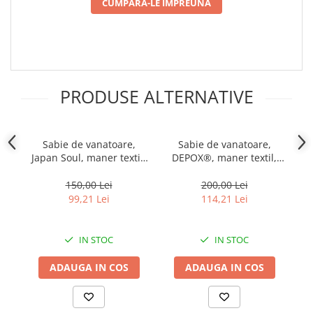
Incubatoare oua
CUMPARA-LE IMPREUNA
Mori cereale si furaje
ELECTRONICE
Baterii telefoane
Baterii si acumulatori
PRODUSE ALTERNATIVE
Stative
Cantare electronice comerciale
Sabie de vanatoare,
Sabie de vanatoare,
Casti audio telefoane
Japan Soul, maner textil,
DEPOX®, maner textil,
DE
teaca cadou, 70 cm
68.5 cm
Masini de gaurit si insurubat
150,00 Lei
200,00 Lei
INSTRUMENTE MUZICALE
99,21 Lei
114,21 Lei
Accesorii chitara
Accesorii vioara-viola
IN STOC
IN STOC
Chitare clasice
ADAUGA IN COS
ADAUGA IN COS
CLARINET
Microfoane