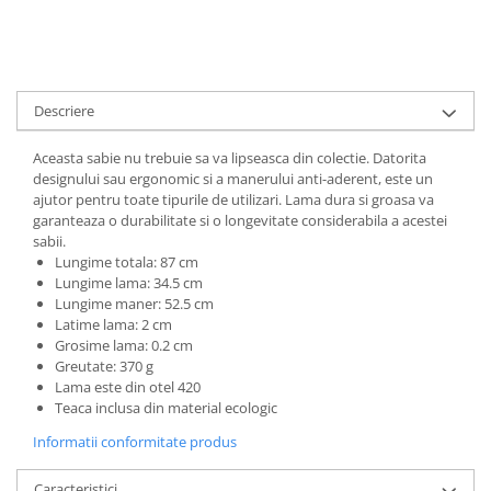
Muzicuta
Orga electronica
Viori
Descriere
Aceasta sabie nu trebuie sa va lipseasca din colectie. Datorita
designului sau ergonomic si a manerului anti-aderent, este un
ajutor pentru toate tipurile de utilizari. Lama dura si groasa va
garanteaza o durabilitate si o longevitate considerabila a acestei
sabii.
Lungime totala: 87 cm
Lungime lama: 34.5 cm
Lungime maner: 52.5 cm
Latime lama: 2 cm
Grosime lama: 0.2 cm
Greutate: 370 g
Lama este din otel 420
Teaca inclusa din material ecologic
Informatii conformitate produs
Caracteristici