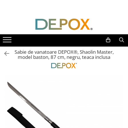
Toate Produsele
SPORT & TIMP LIBER
AUTOAPARARE
Pumnaluri si boxuri
Sabie de vanatoare DEPOX®, Shaolin Master,
Bastoane telescopice si nunceaguri
model baston, 87 cm, negru, teaca inclusa
Electrosoc
Catuse
Spray autoaparare
Seturi & accesorii autoaparare
VANATOARE, DRUMETII & CAMPING
Cutite vanatoare
Bricege
Briceaguri fluture & antrenament
Sabii & Macete