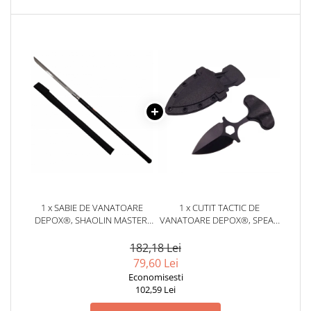
locomotie
CASA SI GRADINA
Cutite & seturi de cutite
Cutite japoneze
Cutite macelarie
Accesori casa & gradina
Accesorii gratar
Accesorii mese si scaune
Articole ambalare
Articole bucatarie
1 x SABIE DE VANATOARE
1 x CUTIT TACTIC DE
Articole Craciun
DEPOX®, SHAOLIN MASTER,
VANATOARE DEPOX®, SPEAR
MODEL BASTON, 87 CM,
TRAP, 8 CM, NEGRU, TEACA
Ascutitoare si seturi de ascutire
NEGRU, TEACA INCLUSA
CU PRINDERE CUREA
182,18 Lei
cutite
79,60 Lei
Corpuri de iluminat
Economisesti
102,59 Lei
Electrocasnice