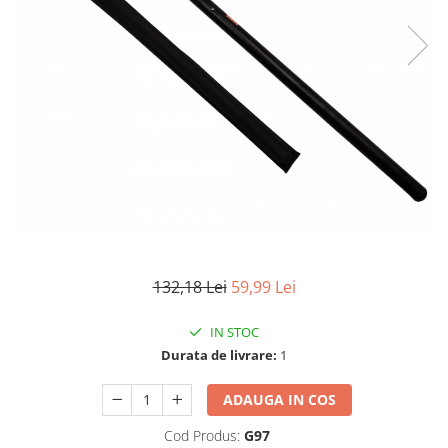
Accesorii tactice si sport
Accesori camping & drumetii
Lanterne
Topor camping
Seturi de cutite & accesorii
vanatoare si tactice
BINOCLURI & LUNETE
Prastii profesionale de vanatoare
Rucsacuri si huse
Bile metalice
Arme sporturi de precizie
132,18 Lei
59,99 Lei
ARTICOLE SUPORTERI
SPORTURI DE ECHIPA
IN STOC
Baseball
Durata de livrare:
1
UNIVERSUL COPIILOR
ADAUGA IN COS
Costume si seturi pentru copii
Cod Produs:
G97
Accesorii costume copii