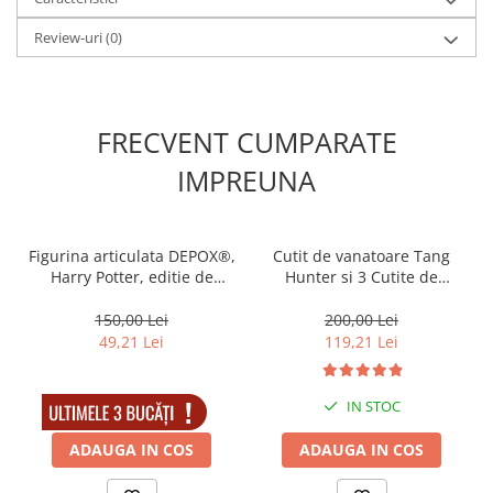
Review-uri
(0)
FRECVENT CUMPARATE
IMPREUNA
Figurina articulata DEPOX®,
Cutit de vanatoare Tang
Harry Potter, editie de
Hunter si 3 Cutite de
colectie, 18 cm, stativ inclus
aruncat, DEPOX® , 28 cm
,Otel inoxidabil
150,00 Lei
200,00 Lei
49,21 Lei
119,21 Lei
IN STOC
IN STOC
ADAUGA IN COS
ADAUGA IN COS