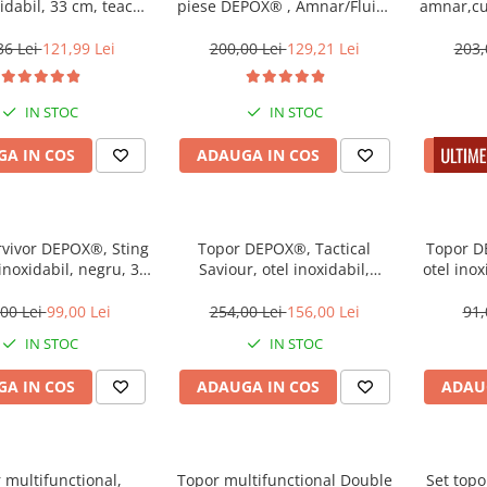
xidabil, 33 cm, teaca
piese DEPOX® , Amnar/Fluier
amnar,cut
inclusa
/Cuțit/Busola , 43.5 cm ,
35,5 
Aluminiu
36 Lei
121,99 Lei
200,00 Lei
129,21 Lei
203,
IN STOC
IN STOC
A IN COS
ADAUGA IN COS
ADAU
rvivor DEPOX®, Sting
Topor DEPOX®, Tactical
Topor DE
 inoxidabil, negru, 39
Saviour, otel inoxidabil,
otel inox
 teaca inclusa
argintiu, 38 cm, teaca inclusa
00 Lei
99,00 Lei
254,00 Lei
156,00 Lei
91,
IN STOC
IN STOC
A IN COS
ADAUGA IN COS
ADAU
 multifunctional,
Topor multifuncțional Double
Set topo