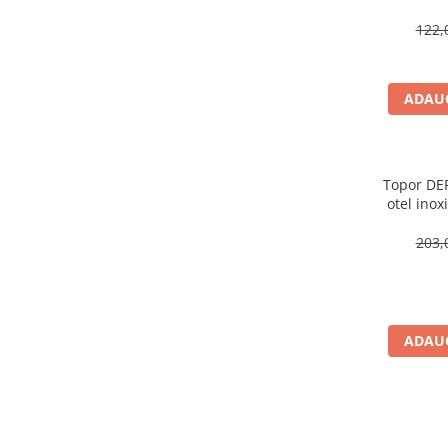
33 c
locomotie
122,
CASA SI GRADINA
Cutite & seturi de cutite
Cutite japoneze
ADAUG
Cutite macelarie
Accesori casa & gradina
Accesorii gratar
Topor DEP
otel inox
Accesorii mese si scaune
t
203,
Articole ambalare
Articole bucatarie
Articole Craciun
Ascutitoare si seturi de ascutire
ADAUG
cutite
Corpuri de iluminat
Electrocasnice