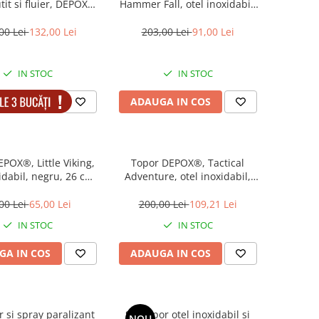
it si fluier, DEPOX®,
Hammer Fall, otel inoxidabil,
cm, teaca inclusa
negru, 39 cm, teaca inclusa
00 Lei
132,00 Lei
203,00 Lei
91,00 Lei
IN STOC
IN STOC
GA IN COS
ADAUGA IN COS
POX®, Little Viking,
Topor DEPOX®, Tactical
idabil, negru, 26 cm,
Adventure, otel inoxidabil,
teaca inclusa
negru, 41 cm, teaca inclusa
00 Lei
65,00 Lei
200,00 Lei
109,21 Lei
IN STOC
IN STOC
GA IN COS
ADAUGA IN COS
r si spray paralizant
Set topor otel inoxidabil si
NOU