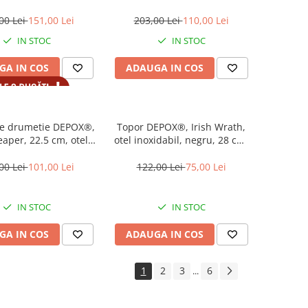
 41 cm, teaca inclusa
teaca inclusa
00 Lei
151,00 Lei
203,00 Lei
110,00 Lei
IN STOC
IN STOC
GA IN COS
ADAUGA IN COS
de drumetie DEPOX®,
Topor DEPOX®, Irish Wrath,
aper, 22.5 cm, otel
otel inoxidabil, negru, 28 cm,
abil, teaca inclusa
teaca inclusa
00 Lei
101,00 Lei
122,00 Lei
75,00 Lei
IN STOC
IN STOC
GA IN COS
ADAUGA IN COS
1
2
3
6
...