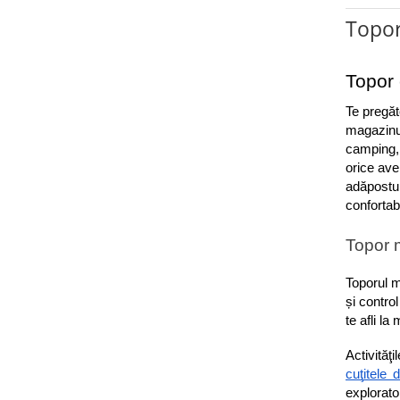
Incubatoare oua
Topor
Mori cereale si furaje
ELECTRONICE
Topor 
Baterii telefoane
Baterii si acumulatori
Te pregăt
magazinul
Stative
camping, 
Cantare electronice comerciale
orice aven
adăpostur
Casti audio telefoane
confortabi
Masini de gaurit si insurubat
Topor m
INSTRUMENTE MUZICALE
Accesorii chitara
Toporul m
Accesorii vioara-viola
și contro
te afli l
Chitare clasice
CLARINET
cuţitele 
Microfoane
explorator