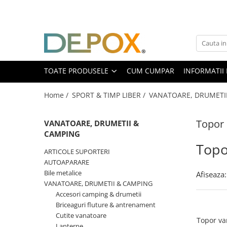
Toate Produsele
SPORT & TIMP LIBER
AUTOAPARARE
TOATE PRODUSELE
CUM CUMPAR
INFORMATII 
Pumnaluri si boxuri
Home /
SPORT & TIMP LIBER /
VANATOARE, DRUMETII
Bastoane telescopice si nunceaguri
Electrosoc
Topor
Catuse
VANATOARE, DRUMETII &
CAMPING
Spray autoaparare
Topo
Seturi & accesorii autoaparare
ARTICOLE SUPORTERI
VANATOARE, DRUMETII & CAMPING
AUTOAPARARE
Bile metalice
Afiseaza:
Cutite vanatoare
VANATOARE, DRUMETII & CAMPING
Bricege
Accesori camping & drumetii
Briceaguri fluture & antrenament
Briceaguri fluture & antrenament
Cutite vanatoare
Sabii & Macete
Topor va
Lanterne