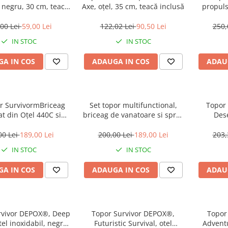
negru, 30 cm, teaca
Axe, oțel, 35 cm, teacă inclusă
propuls
inclusa
inoxida
ml
00 Lei
59,00 Lei
122,02 Lei
90,50 Lei
250,
IN STOC
IN STOC
A IN COS
ADAUGA IN COS
ADAU
or SurvivormBriceag
Set topor multifunctional,
Topor
t din Oțel 440C si
briceag de vanatoare si spray
Des
utoapărare NATO 39
autoaparare DEPOX®, otel
/37 cm, husa inclusa
inoxidabil, negru, 42 cm /34
00 Lei
189,00 Lei
200,00 Lei
189,00 Lei
203,
cm/110 ml, teaca inclusa
IN STOC
IN STOC
A IN COS
ADAUGA IN COS
ADAU
rvivor DEPOX®, Deep
Topor Survivor DEPOX®,
Topor
tel inoxidabil, negru,
Futuristic Survival, otel
Adventu