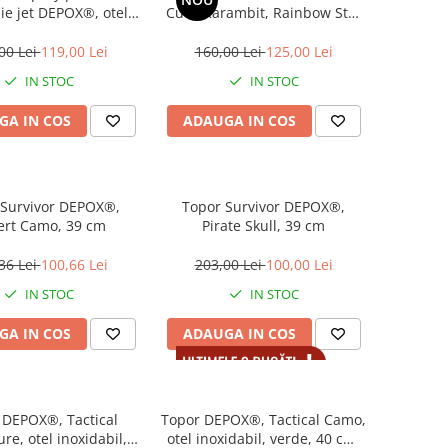
ie jet DEPOX®, otel
Cutit-Karambit, Rainbow Star
bil, negru, 42 cm/60
DEPOX®, negru/multicolor, 42
, teaca inclusa
cm/18.5 cm, teaca inclusa
00 Lei
119,00 Lei
160,00 Lei
125,00 Lei
IN STOC
IN STOC
GA IN COS
ADAUGA IN COS
 Survivor DEPOX®,
Topor Survivor DEPOX®,
ert Camo, 39 cm
Pirate Skull, 39 cm
36 Lei
100,66 Lei
203,00 Lei
100,00 Lei
IN STOC
IN STOC
GA IN COS
ADAUGA IN COS
 DEPOX®, Tactical
Topor DEPOX®, Tactical Camo,
re, otel inoxidabil,
otel inoxidabil, verde, 40 cm,