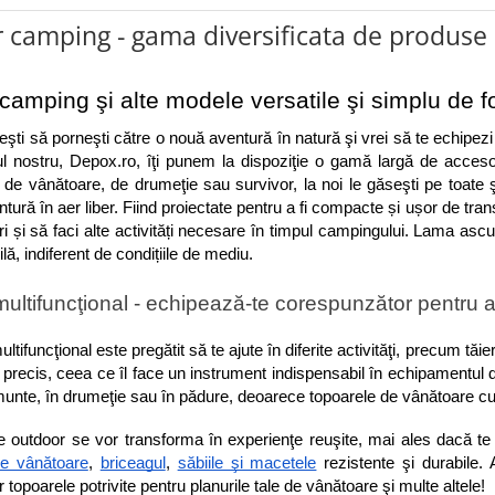
 camping - gama diversificata de produse
camping şi alte modele versatile şi simplu de fo
eşti să porneşti către o nouă aventură în natură şi vrei să te echipez
 nostru, Depox.ro, îţi punem la dispoziţie o gamă largă de accesori
de vânătoare, de drumeţie sau survivor, la noi le găseşti pe toate 
tură în aer liber. Fiind proiectate pentru a fi compacte și ușor de trans
i și să faci alte activități necesare în timpul campingului. Lama ascuț
lă, indiferent de condițiile de mediu.
ultifuncţional - echipează-te corespunzător pentru act
ultifuncţional este pregătit să te ajute în diferite activităţi, precum 
l precis, ceea ce îl face un instrument indispensabil în echipamentul de
a munte, în drumeţie sau în pădure, deoarece topoarele de vânătoare cu n
de vânătoare
, 
briceagul
, 
săbiile şi macetele
 rezistente şi durabile
 topoarele potrivite pentru planurile tale de vânătoare şi multe altele! 