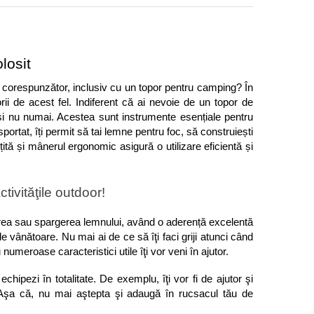
losit
i corespunzător, inclusiv cu un topor pentru camping? În 
i de acest fel. Indiferent că ai nevoie de un topor de 
şi nu numai. Acestea sunt instrumente esențiale pentru 
portat, îți permit să tai lemne pentru foc, să construiești 
ită și mânerul ergonomic asigură o utilizare eficientă și 
ivităţile outdoor!
tăierea sau spargerea lemnului, având o aderență excelentă 
 vânătoare. Nu mai ai de ce să îţi faci griji atunci când 
umeroase caracteristici utile îţi vor veni în ajutor. 
Activităţile outdoor se vor transforma în experienţe reuşite, mai ales dacă te echipezi în totalitate. De exemplu, îţi vor fi de ajutor şi 
. Aşa că, nu mai aştepta şi adaugă în rucsacul tău de 