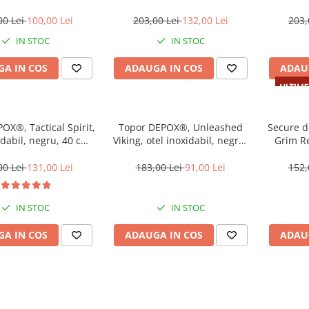
m, teaca inclusa
inoxidabil, negru, 35.5 cm,
argintiu,
teaca inclusa
00 Lei
100,00 Lei
203,00 Lei
132,00 Lei
203,
IN STOC
IN STOC
A IN COS
ADAUGA IN COS
ADAU
OX®, Tactical Spirit,
Topor DEPOX®, Unleashed
Secure 
idabil, negru, 40 cm,
Viking, otel inoxidabil, negru,
Grim Re
eaca inclusa
42 cm, teaca inclusa
inoxid
00 Lei
131,00 Lei
183,00 Lei
91,00 Lei
152,
IN STOC
IN STOC
A IN COS
ADAUGA IN COS
ADAU