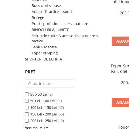
otel ino
Accesorii tactice si sport
Rucsacuri si huse
Accesori camping & drumetii
Accesorii tactice si sport
203,
Lanterne
Bricege
Prastii profesionale de vanatoare
Topor camping
BINOCLURI & LUNETE
Seturi de cutite & accesorii
Seturi de cutite & accesorii vanatoare si
vanatoare si tactice
tactice
ADAUG
BINOCLURI & LUNETE
Sabii & Macete
Prastii profesionale de vanatoare
Topor camping
SPORTURI DE ECHIPA
Rucsacuri si huse
Topor Su
Bile metalice
Fall, otel
PRET
Arme sporturi de precizie
cm,
200,
ARTICOLE SUPORTERI
SPORTURI DE ECHIPA
Sub 50 Lei
(2)
50 Lei - 100 Lei
(11)
Baseball
ADAUG
100 Lei - 150 Lei
(47)
UNIVERSUL COPIILOR
150 Lei - 200 Lei
(55)
Costume si seturi pentru copii
200 Lei - 250 Lei
(12)
Accesorii costume copii
Topor
Vezi mai multe