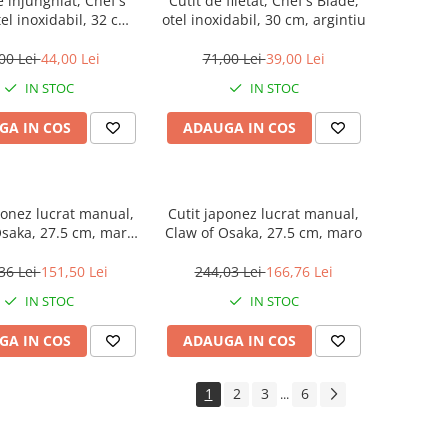
e injunghiat, Chef's
Cutit de filetat, Chef's Blade,
el inoxidabil, 32 cm,
otel inoxidabil, 30 cm, argintiu
argintiu
00 Lei
44,00 Lei
71,00 Lei
39,00 Lei
IN STOC
IN STOC
GA IN COS
ADAUGA IN COS
ponez lucrat manual,
Cutit japonez lucrat manual,
Osaka, 27.5 cm, maro,
Claw of Osaka, 27.5 cm, maro
ca piele inclusa
36 Lei
151,50 Lei
244,03 Lei
166,76 Lei
IN STOC
IN STOC
GA IN COS
ADAUGA IN COS
1
2
3
6
...