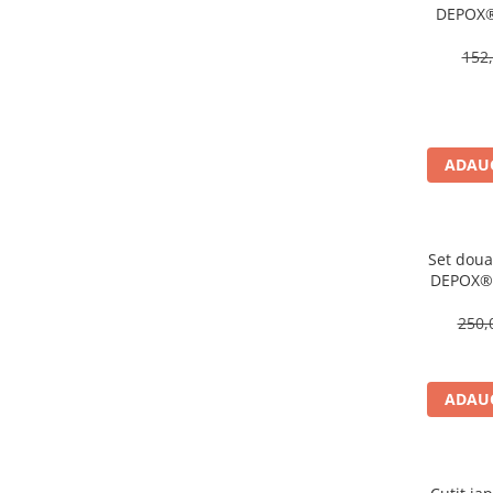
DEPOX®,
Jucarii antistres
inoxida
Plusuri roblox, rainbow friend
152,
doors & stitch
Figurine si masinute duble
Instrumente muzicale de jucarie
ADAUG
Gaming, Carti & Birotica
Costume Halloween copii
Costume spiderman
Set doua
DEPOX®,
ACCESORII & DIVERSE
t
Accesorii decorative
250,
Brelocuri
Echipamente petrecere
ADAUG
Jocuri de sah si table
Masti si costume adulti
Produse si dispozitive ajutatoare