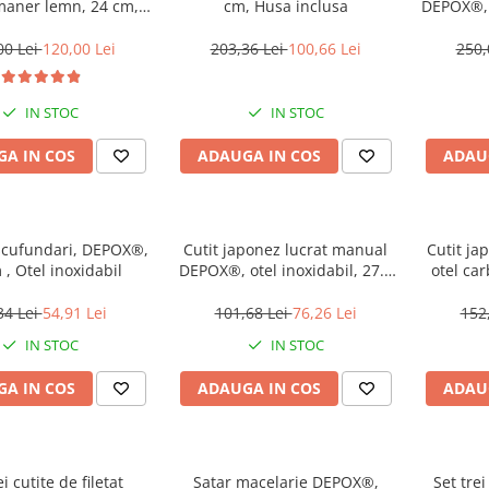
maner lemn, 24 cm,
cm, Husa inclusa
DEPOX®, 
ing, vanatoare
00 Lei
120,00 Lei
203,36 Lei
100,66 Lei
250,
IN STOC
IN STOC
A IN COS
ADAUGA IN COS
ADAU
 scufundari, DEPOX®,
Cutit japonez lucrat manual
Cutit ja
 , Otel inoxidabil
DEPOX®, otel inoxidabil, 27.5
otel ca
cm, teaca inclusa, Negru
tea
34 Lei
54,91 Lei
101,68 Lei
76,26 Lei
152
IN STOC
IN STOC
A IN COS
ADAUGA IN COS
ADAU
ei cutite de filetat
Satar macelarie DEPOX®,
Set tre