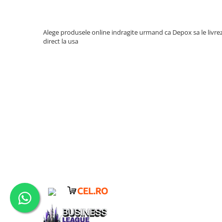
Muzicuta
Orga electronica
Alege produsele online indragite urmand ca Depox sa le livre
Viori
direct la usa