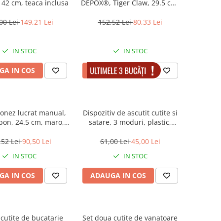
42 cm, teaca inclusa
DEPOX®, Tiger Claw, 29.5 cm,
maro, teaca piele ecologica
00 Lei
149,21 Lei
152,52 Lei
80,33 Lei
IN STOC
IN STOC
GA IN COS
ADAUGA IN COS
ponez lucrat manual,
Dispozitiv de ascutit cutite si
rbon, 24.5 cm, maro,
satare, 3 moduri, plastic,
ca piele inclusa
negru
,52 Lei
90,50 Lei
61,00 Lei
45,00 Lei
IN STOC
IN STOC
GA IN COS
ADAUGA IN COS
i cutite de bucatarie
Set doua cutite de vanatoare