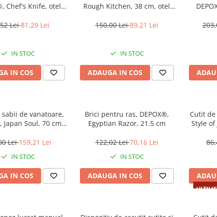
 Chef's Knife, otel
Rough Kitchen, 38 cm, otel
DEPOX
bil, 30 cm, albastru
inoxidabil, 1.1 kg, galben
lucrate 
man
52 Lei
81,29 Lei
150,00 Lei
89,21 Lei
203,
IN STOC
IN STOC
A IN COS
ADAUGA IN COS
ADAU
 sabii de vanatoare,
Brici pentru ras, DEPOX®,
Cutit d
 Japan Soul, 70 cm,
Egyptian Razor, 21.5 cm
Style of
eaca inclusa
00 Lei
159,21 Lei
122,02 Lei
70,16 Lei
86,
IN STOC
IN STOC
A IN COS
ADAUGA IN COS
ADAU