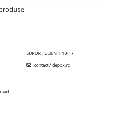
e produse
SUPORT CLIENTI
10-17
contact@depox.ro
u apel