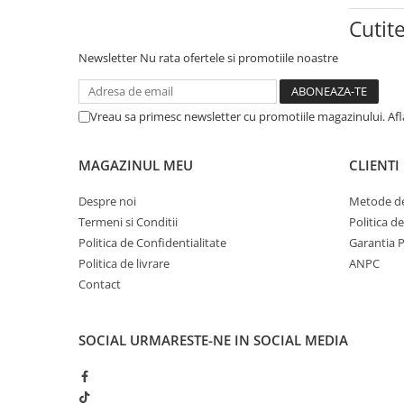
Incubatoare oua
Cutit
Mori cereale si furaje
ELECTRONICE
Newsletter
Nu rata ofertele si promotiile noastre
Baterii telefoane
Baterii si acumulatori
Vreau sa primesc newsletter cu promotiile magazinului. Af
Stative
Cantare electronice comerciale
MAGAZINUL MEU
CLIENTI
Casti audio telefoane
Despre noi
Metode de
Masini de gaurit si insurubat
Termeni si Conditii
Politica d
Politica de Confidentialitate
Garantia 
INSTRUMENTE MUZICALE
Politica de livrare
ANPC
Accesorii chitara
Contact
Accesorii vioara-viola
Chitare clasice
SOCIAL
URMARESTE-NE IN SOCIAL MEDIA
CLARINET
Microfoane