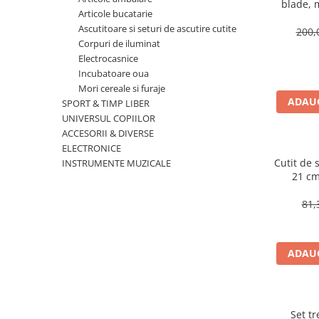
blade, 
Accesorii tactice si sport
Articole bucatarie
camp
Accesori camping & drumetii
Ascutitoare si seturi de ascutire cutite
200,
Lanterne
Corpuri de iluminat
Electrocasnice
Topor camping
Incubatoare oua
Seturi de cutite & accesorii
Mori cereale si furaje
vanatoare si tactice
ADAUG
SPORT & TIMP LIBER
BINOCLURI & LUNETE
UNIVERSUL COPIILOR
Prastii profesionale de vanatoare
ACCESORII & DIVERSE
ELECTRONICE
Rucsacuri si huse
Cutit de
INSTRUMENTE MUZICALE
Bile metalice
21 cm
Arme sporturi de precizie
81,
ARTICOLE SUPORTERI
SPORTURI DE ECHIPA
Baseball
ADAUG
UNIVERSUL COPIILOR
Costume si seturi pentru copii
Accesorii costume copii
Set tr