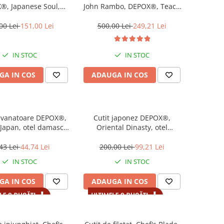
®, Japanese Soul,
John Rambo, DEPOX®, Teaca
manual, otel damasc,
inclusa
er lemn, maro
00 Lei
151,00 Lei
500,00 Lei
249,21 Lei
IN STOC
IN STOC
GA IN COS
ADAUGA IN COS
e vanatoare DEPOX®,
Cutit japonez DEPOX®,
 Japan, otel damasc,
Oriental Dinasty, otel
argintiu
inoxidabil, 28 cm
43 Lei
44,74 Lei
200,00 Lei
99,21 Lei
IN STOC
IN STOC
GA IN COS
ADAUGA IN COS