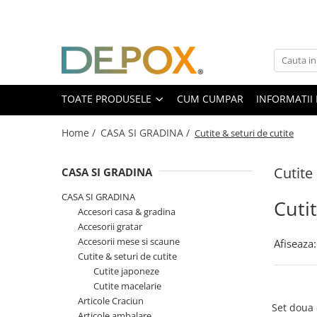
Toate Produsele
SPORT & TIMP LIBER
AUTOAPARARE
TOATE PRODUSELE
CUM CUMPAR
INFORMATII 
Pumnaluri si boxuri
Home /
CASA SI GRADINA /
Cutite & seturi de cutite
Bastoane telescopice si nunceaguri
Electrosoc
Cutite
Catuse
CASA SI GRADINA
Spray autoaparare
CASA SI GRADINA
Cutit
Seturi & accesorii autoaparare
Accesori casa & gradina
VANATOARE, DRUMETII & CAMPING
Accesorii gratar
Accesorii mese si scaune
Afiseaza:
Cutite vanatoare
Cutite & seturi de cutite
Bricege
Cutite japoneze
Briceaguri fluture & antrenament
Cutite macelarie
Articole Craciun
Sabii & Macete
Set doua 
Articole ambalare