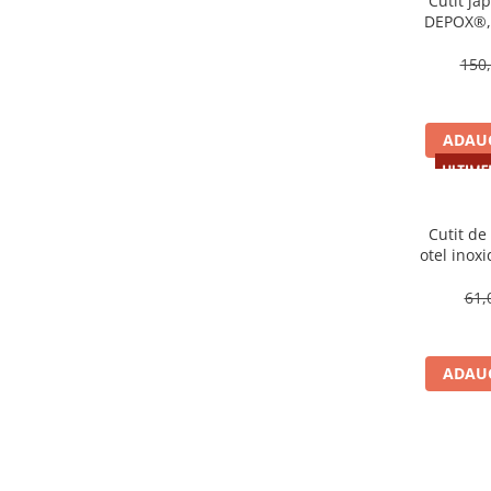
Cutit ja
locomotie
DEPOX®, o
cm, te
CASA SI GRADINA
150,
Cutite & seturi de cutite
Cutite japoneze
Cutite macelarie
ADAUG
Accesori casa & gradina
Accesorii gratar
Accesorii mese si scaune
Cutit de 
otel inoxi
Articole ambalare
61,
Articole bucatarie
Articole Craciun
Ascutitoare si seturi de ascutire
ADAUG
cutite
Corpuri de iluminat
Electrocasnice