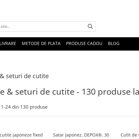
LIVRARE
METODE DE PLATA
PRODUSE CADOU
BLOG
 & seturi de cutite
e & seturi de cutite - 130 produse la
1-
24
din
130
produse
cutite japoneze fixed
Satar Japonez, DEPOX®, 30
Cutit de