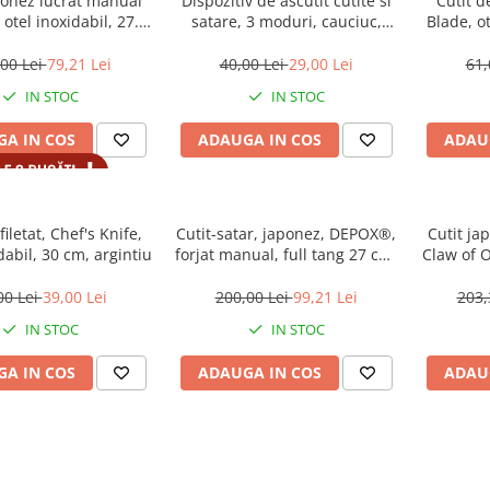
ponez lucrat manual
Dispozitiv de ascutit cutite si
Cutit d
tel inoxidabil, 27.5
satare, 3 moduri, cauciuc,
Blade, ot
aca inclusa, Maro
negru
00 Lei
79,21 Lei
40,00 Lei
29,00 Lei
61,
IN STOC
IN STOC
A IN COS
ADAUGA IN COS
ADAU
filetat, Chef's Knife,
Cutit-satar, japonez, DEPOX®,
Cutit ja
dabil, 30 cm, argintiu
forjat manual, full tang 27 cm,
Claw of 
otel inoxidabil, maner lemn,
tea
husa piele
00 Lei
39,00 Lei
200,00 Lei
99,21 Lei
203,
IN STOC
IN STOC
A IN COS
ADAUGA IN COS
ADAU