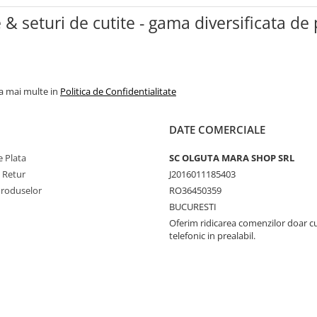
e & seturi de cutite - gama diversificata d
la mai multe in
Politica de Confidentialitate
DATE COMERCIALE
 Plata
SC OLGUTA MARA SHOP SRL
e Retur
J2016011185403
Produselor
RO36450359
BUCURESTI
Oferim ridicarea comenzilor doar c
telefonic in prealabil.