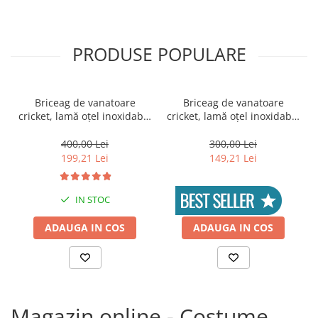
locomotie
CASA SI GRADINA
Cutite & seturi de cutite
PRODUSE POPULARE
Cutite japoneze
Cutite macelarie
Briceag de vanatoare
Briceag de vanatoare
Accesori casa & gradina
cricket, lamă oțel inoxidabil,
cricket, lamă oțel inoxidabil,
Accesorii gratar
maro, 50 cm
maro, 38 cm
400,00 Lei
300,00 Lei
Accesorii mese si scaune
199,21 Lei
149,21 Lei
Articole ambalare
Articole bucatarie
IN STOC
IN STOC
Articole Craciun
ADAUGA IN COS
ADAUGA IN COS
Ascutitoare si seturi de ascutire
cutite
Corpuri de iluminat
Electrocasnice
Magazin online - Costume