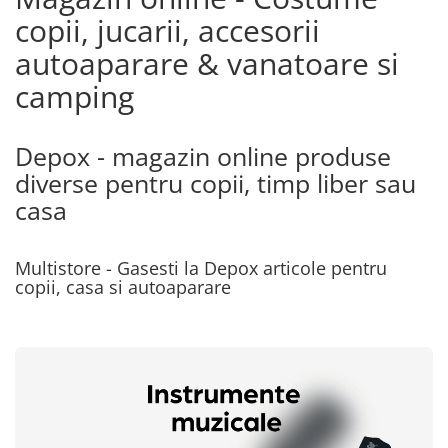
Incubatoare oua
copii, jucarii, accesorii
Mori cereale si furaje
autoaparare & vanatoare si
ELECTRONICE
camping
Baterii telefoane
Baterii si acumulatori
Depox - magazin online produse
Stative
diverse pentru copii, timp liber sau
Cantare electronice comerciale
casa
Casti audio telefoane
Masini de gaurit si insurubat
Multistore - Gasesti la Depox articole pentru
INSTRUMENTE MUZICALE
copii, casa si autoaparare
Accesorii chitara
Accesorii vioara-viola
Chitare clasice
CLARINET
Microfoane