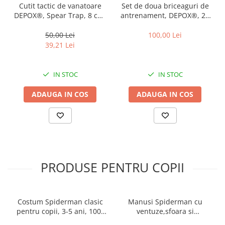
Cutit tactic de vanatoare
Set de doua briceaguri de
DEPOX®, Spear Trap, 8 cm,
antrenament, DEPOX®, 22
negru, teaca cu prindere
cm, multicolor
curea
50,00 Lei
100,00 Lei
39,21 Lei
IN STOC
IN STOC
ADAUGA IN COS
ADAUGA IN COS
PRODUSE PENTRU COPII
Costum Spiderman clasic
Manusi Spiderman cu
pentru copii, 3-5 ani, 100-
ventuze,sfoara si
110 cm
lansator,DEPOX®, rosu