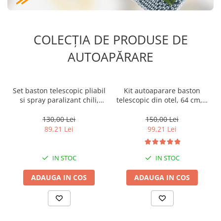
COLECȚIA DE PRODUSE DE
AUTOAPĂRARE
Set baston telescopic pliabil
Kit autoaparare baston
si spray paralizant chili,
telescopic din otel, 64 cm, 4
DEPOX®, 51 cm/ 60 ml,
sectiuni, box si spray
maner antiderapant,
paralizant Nato
130,00 Lei
150,00 Lei
argintiu
89,21 Lei
99,21 Lei
IN STOC
IN STOC
ADAUGA IN COS
ADAUGA IN COS