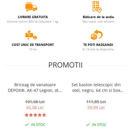
Accesorii tactice si sport
Accesori camping & drumetii
LIVRARE GRATUITA
Ridicare de la sediu
Lanterne
Valoare minim 300 lei.Greutate 1 kg.
Mai rapid, mai eficient
Topor camping
Seturi de cutite & accesorii
vanatoare si tactice
COST UNIC DE TRANSPORT
TE POTI RAZGANDI
BINOCLURI & LUNETE
19 lei
Ai 14 zile la dispozitie.
Prastii profesionale de vanatoare
Rucsacuri si huse
PROMOTII
Bile metalice
Arme sporturi de precizie
Briceag de vanatoare
Set baston telescopic din
ARTICOLE SUPORTERI
DEPOX®, AK-47 Legion, otel
otel, negru, 64 cm si box
SPORTURI DE ECHIPA
inoxidabil, teaca inclusa, 27
argintiu 0.5 cm grosime
cm
101,68 Lei
111,85 Lei
Baseball
65,08 Lei
59,99 Lei
UNIVERSUL COPIILOR
Costume si seturi pentru copii
IN STOC
IN STOC
Accesorii costume copii