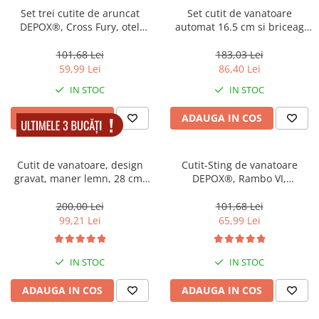
locomotie
Set trei cutite de aruncat
Set cutit de vanatoare
DEPOX®, Cross Fury, otel
automat 16.5 cm si briceag
CASA SI GRADINA
inoxidabil, 19 cm
AK-47, 27 cm, teaca inclusa
Cutite & seturi de cutite
101,68 Lei
183,03 Lei
59,99 Lei
86,40 Lei
Cutite japoneze
Cutite macelarie
IN STOC
IN STOC
Accesori casa & gradina
ADAUGA IN COS
ADAUGA IN COS
Accesorii gratar
Accesorii mese si scaune
Cutit de vanatoare, design
Cutit-Sting de vanatoare
Articole ambalare
gravat, maner lemn, 28 cm,
DEPOX®, Rambo VI,
maro
Collector's Edition, negru, 30
Articole bucatarie
cm
200,00 Lei
101,68 Lei
Articole Craciun
99,21 Lei
65,99 Lei
Ascutitoare si seturi de ascutire
cutite
IN STOC
IN STOC
Corpuri de iluminat
ADAUGA IN COS
ADAUGA IN COS
Electrocasnice