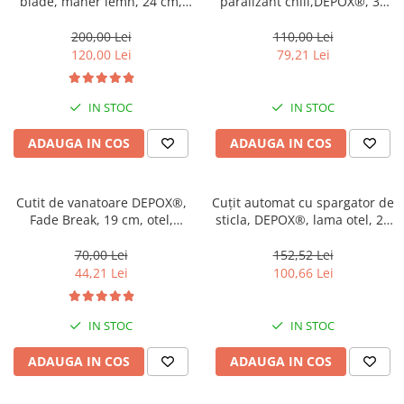
blade, maner lemn, 24 cm,
paralizant chili,DEPOX®, 31
Jucarii antistres
camping, vanatoare
cm/ 60 ml
200,00 Lei
110,00 Lei
Plusuri roblox, rainbow friend
120,00 Lei
79,21 Lei
doors & stitch
Figurine si masinute duble
IN STOC
IN STOC
Instrumente muzicale de jucarie
ADAUGA IN COS
ADAUGA IN COS
Gaming, Carti & Birotica
Costume Halloween copii
Cutit de vanatoare DEPOX®,
Cuțit automat cu spargator de
Costume spiderman
Fade Break, 19 cm, otel,
sticla, DEPOX®, lama otel, 23
ACCESORII & DIVERSE
multicolor
cm, negru
70,00 Lei
152,52 Lei
Accesorii decorative
44,21 Lei
100,66 Lei
Brelocuri
Echipamente petrecere
IN STOC
IN STOC
Jocuri de sah si table
ADAUGA IN COS
ADAUGA IN COS
Masti si costume adulti
Produse si dispozitive ajutatoare