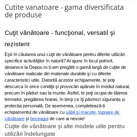
Cutite vanatoare - gama diversificata
de produse
Cuţit vânătoare - funcţional, versatil şi 
rezistent 
Eşti în căutarea unui cuţit de vânătoare pentru diferite utilizări 
specifice activităţilor în natură? Ai ajuns în locul potrivit, 
deoarece la Depox.ro ți-am pregătit o gamă largă de cuţite de 
vânătoare realizate din materiale durabile şi cu diferite 
caracteristici utile. Datorită acestor echipamente, te poţi 
descurca în orice condiţii şi provocări apărute în mediul natural, 
precum în păduri sau la munte. Astfel, te poţi ocupa de tăierea 
lemnelor, pregătirea hranei, în timp ce îţi păstrezi siguranța și 
protecția personală. De asemenea, completează-ți 
echipamentul de vânătoare cu 
săbii şi macete
, 
topoare de 
vânătoare
 şi 
briceagul
 de care ai nevoie! 
Cuţite de vânătoare şi alte modele utile pentru
utilizări îndelungate