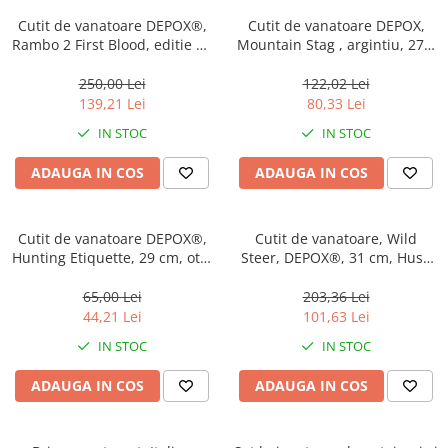
Incubatoare oua
Cutit de vanatoare DEPOX®,
Cutit de vanatoare DEPOX,
Mori cereale si furaje
Rambo 2 First Blood, editie de
Mountain Stag , argintiu, 27.5
colectie, 40 cm, teaca inclusa
ELECTRONICE
cm, teaca textila inclusa
250,00 Lei
122,02 Lei
Baterii telefoane
139,21 Lei
80,33 Lei
Baterii si acumulatori
IN STOC
IN STOC
Stative
ADAUGA IN COS
ADAUGA IN COS
Cantare electronice comerciale
Casti audio telefoane
Cutit de vanatoare DEPOX®,
Cutit de vanatoare, Wild
Masini de gaurit si insurubat
Hunting Etiquette, 29 cm, otel
Steer, DEPOX®, 31 cm, Husa
INSTRUMENTE MUZICALE
inoxidabil, negru
inclusa
65,00 Lei
203,36 Lei
Accesorii chitara
44,21 Lei
101,63 Lei
Accesorii vioara-viola
IN STOC
IN STOC
Chitare clasice
ADAUGA IN COS
ADAUGA IN COS
CLARINET
Microfoane