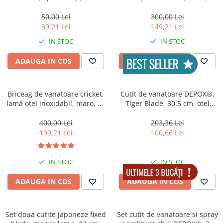
Accesorii tactice si sport
negru, teaca cu prindere
cm
curea
Accesori camping & drumetii
50,00 Lei
300,00 Lei
39,21 Lei
149,21 Lei
Lanterne
IN STOC
IN STOC
Topor camping
Seturi de cutite & accesorii
ADAUGA IN COS
ADAUGA IN COS
vanatoare si tactice
BINOCLURI & LUNETE
Prastii profesionale de vanatoare
Briceag de vanatoare cricket,
Cutit de vanatoare DEPOX®,
lamă oțel inoxidabil, maro, 50
Tiger Blade, 30.5 cm, otel
Rucsacuri si huse
cm
inoxidabil, maro, teaca
Bile metalice
inclusa
400,00 Lei
203,36 Lei
Arme sporturi de precizie
199,21 Lei
100,66 Lei
ARTICOLE SUPORTERI
SPORTURI DE ECHIPA
IN STOC
IN STOC
Baseball
ADAUGA IN COS
ADAUGA IN COS
UNIVERSUL COPIILOR
Costume si seturi pentru copii
Set doua cutite japoneze fixed
Set cutit de vanatoare si spray
Accesorii costume copii