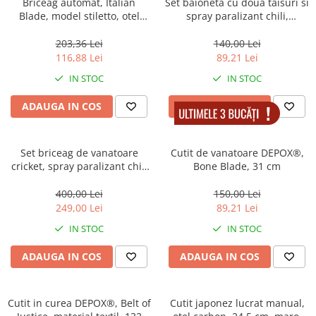
Briceag automat, Italian
Set baioneta cu doua taisuri si
Muzicuta
Blade, model stiletto, otel
spray paralizant chili,
Orga electronica
inoxidabil, 33 cm, maro
DEPOX®, 35 cm/60 ml
203,36 Lei
140,00 Lei
Viori
116,88 Lei
89,21 Lei
IN STOC
IN STOC
ADAUGA IN COS
ADAUGA IN COS
Set briceag de vanatoare
Cutit de vanatoare DEPOX®,
cricket, spray paralizant chili
Bone Blade, 31 cm
si box autoaparare
DEPOX®,50 cm/12 cm/60 ml
400,00 Lei
150,00 Lei
249,00 Lei
89,21 Lei
IN STOC
IN STOC
ADAUGA IN COS
ADAUGA IN COS
Cutit in curea DEPOX®, Belt of
Cutit japonez lucrat manual,