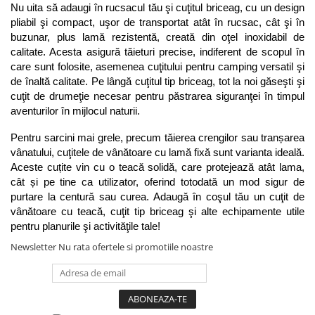
Nu uita să adaugi în rucsacul tău şi cuţitul briceag, cu un design 
pliabil şi compact, uşor de transportat atât în rucsac, cât şi în 
buzunar, plus lamă rezistentă, creată din oţel inoxidabil de 
calitate. Acesta asigură tăieturi precise, indiferent de scopul în 
care sunt folosite, asemenea cuţitului pentru camping versatil şi 
de înaltă calitate. Pe lângă cuţitul tip briceag, tot la noi găseşti şi 
cuţit de drumeţie necesar pentru păstrarea siguranţei în timpul 
aventurilor în mijlocul naturii.
Pentru sarcini mai grele, precum tăierea crengilor sau tranșarea 
vânatului, cuţitele de vânătoare cu lamă fixă sunt varianta ideală. 
Aceste cuțite vin cu o teacă solidă, care protejează atât lama, 
cât și pe tine ca utilizator, oferind totodată un mod sigur de 
purtare la centură sau curea. Adaugă în coşul tău un cuţit de 
vânătoare cu teacă, cuţit tip briceag şi alte echipamente utile 
pentru planurile şi activităţile tale! 
Newsletter
Nu rata ofertele si promotiile noastre