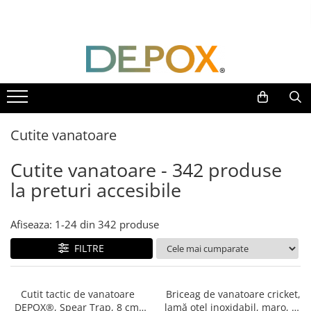
Toate Produsele
SPORT & TIMP LIBER
AUTOAPARARE
Pumnaluri si boxuri
Cutite vanatoare
Bastoane telescopice si nunceaguri
Electrosoc
Cutite vanatoare - 342 produse
Catuse
la preturi accesibile
Spray autoaparare
Seturi & accesorii autoaparare
VANATOARE, DRUMETII & CAMPING
Afiseaza:
1-
24
din
342
produse
Cutite vanatoare
FILTRE
Bricege
Briceaguri fluture & antrenament
Cutit tactic de vanatoare
Briceag de vanatoare cricket,
Sabii & Macete
DEPOX®, Spear Trap, 8 cm,
lamă oțel inoxidabil, maro, 38