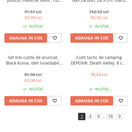
Justice, material textil, 132
otel carbon, 24.5 cm, maro,
cm, negru
teaca piele inclusa
91,51 Lei
152,52 Lei
59,99 Lei
90,50 Lei
IN STOC
IN STOC
ADAUGA IN COS
ADAUGA IN COS
Set trei cutite de aruncat,
Cutit tactic de camping
Black Kunai, otel inoxidabil,
DEPOX®, Death Valley, 8 cm,
16 cm, teaca inclusa
negru, teaca inclusa
81,34 Lei
38,64 Lei
65,08 Lei
IN STOC
IN STOC
ADAUGA IN COS
ADAUGA IN COS
1
2
3
15
...