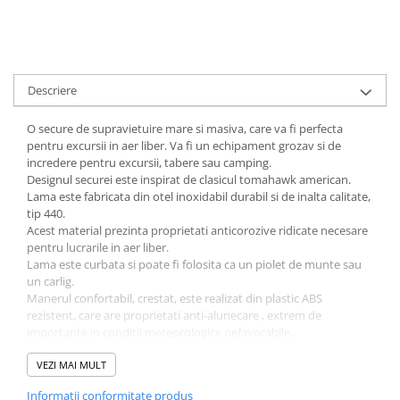
Muzicuta
Orga electronica
Viori
Descriere
O secure de supravietuire mare si masiva, care va fi perfecta
pentru excursii in aer liber. Va fi un echipament grozav si de
incredere pentru excursii, tabere sau camping.
Designul securei este inspirat de clasicul tomahawk american.
Lama este fabricata din otel inoxidabil durabil si de inalta calitate,
tip 440.
Acest material prezinta proprietati anticorozive ridicate necesare
pentru lucrarile in aer liber.
Lama este curbata si poate fi folosita ca un piolet de munte sau
un carlig.
Manerul confortabil, crestat, este realizat din plastic ABS
rezistent, care are proprietati anti-alunecare , extrem de
importante in conditii meteorologice nefavorabile.
Acest topor puternic a fost perfect echilibrat , ceea ce usureaza
efectuarea balansarilor si leaganelor.
VEZI MAI MULT
Vine insotit de o teaca neagra care poate fi atasata la o cureaua
Informatii conformitate produs
pantalonilor. Husa este din Cordura.