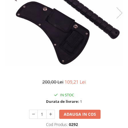
Accesorii tactice si sport
Accesori camping & drumetii
Lanterne
Topor camping
Seturi de cutite & accesorii
vanatoare si tactice
BINOCLURI & LUNETE
Prastii profesionale de vanatoare
Rucsacuri si huse
Bile metalice
Arme sporturi de precizie
200,00 Lei
109,21 Lei
ARTICOLE SUPORTERI
SPORTURI DE ECHIPA
IN STOC
Baseball
Durata de livrare:
1
UNIVERSUL COPIILOR
ADAUGA IN COS
Costume si seturi pentru copii
Cod Produs:
0292
Accesorii costume copii