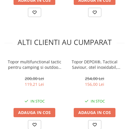
ADAUGA IN COS
ADAUGA IN COS
ALTI CLIENTI AU CUMPARAT
Topor multifunctional tactic
Topor DEPOX®, Tactical
pentru camping si outdoor,
Saviour, otel inoxidabil,
lama otel carbon, maner
argintiu, 38 cm, teaca
cauciucat, 33.5 cm
inclusa
200,00 Lei
254,00 Lei
119,21 Lei
156,00 Lei
IN STOC
IN STOC
ADAUGA IN COS
ADAUGA IN COS