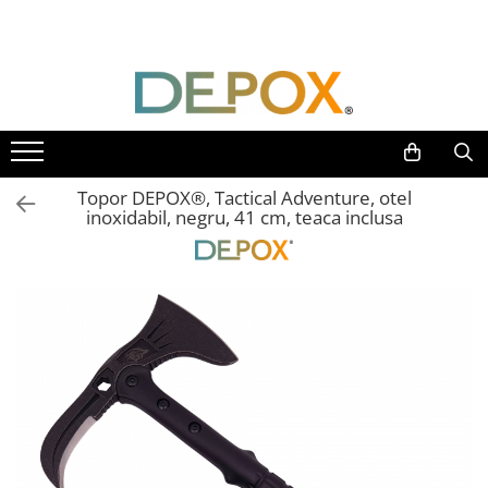
Toate Produsele
SPORT & TIMP LIBER
AUTOAPARARE
Pumnaluri si boxuri
Topor DEPOX®, Tactical Adventure, otel
Bastoane telescopice si nunceaguri
inoxidabil, negru, 41 cm, teaca inclusa
Electrosoc
Catuse
Spray autoaparare
Seturi & accesorii autoaparare
VANATOARE, DRUMETII & CAMPING
Cutite vanatoare
Bricege
Briceaguri fluture & antrenament
Sabii & Macete