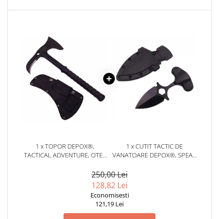
locomotie
CASA SI GRADINA
Cutite & seturi de cutite
Cutite japoneze
Cutite macelarie
Accesori casa & gradina
Accesorii gratar
Accesorii mese si scaune
Articole ambalare
Articole bucatarie
1 x TOPOR DEPOX®,
1 x CUTIT TACTIC DE
Articole Craciun
TACTICAL ADVENTURE, OTEL
VANATOARE DEPOX®, SPEAR
INOXIDABIL, NEGRU, 41 CM,
TRAP, 8 CM, NEGRU, TEACA
Ascutitoare si seturi de ascutire
TEACA INCLUSA
CU PRINDERE CUREA
250,00 Lei
cutite
128,82 Lei
Corpuri de iluminat
Economisesti
121,19 Lei
Electrocasnice