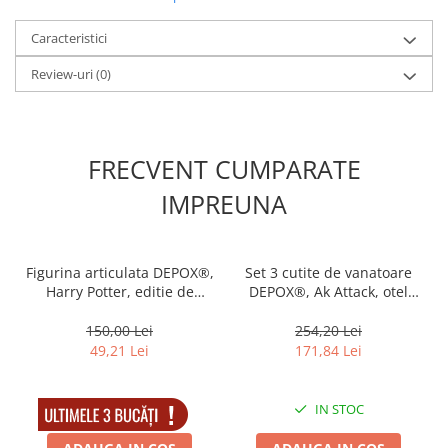
Este un articol excelent pentru orice fan de supravietuire si
bushcraft.
Caracteristici
Date tehnice:
Review-uri
(0)
Lungime totala: 41 cm
Lungimea lamei: 10,5 cm
Latimea lamei: 22 cm
Greutate: 900 g
Material lamei: otel inoxidabil 440
FRECVENT CUMPARATE
Material maner: plastic ABS
Teaca din Cordura
IMPREUNA
Figurina articulata DEPOX®,
Set 3 cutite de vanatoare
Harry Potter, editie de
DEPOX®, Ak Attack, otel
colectie, 18 cm, stativ inclus
inoxidabil, maro, teaca
inclusa
150,00 Lei
254,20 Lei
49,21 Lei
171,84 Lei
IN STOC
IN STOC