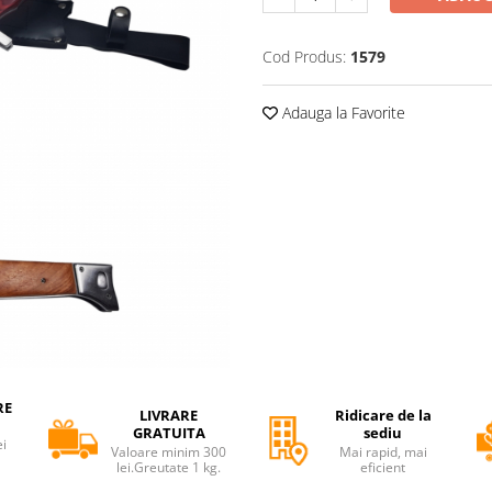
Cod Produs:
1579
Adauga la Favorite
RE
LIVRARE
Ridicare de la
GRATUITA
sediu
ei
Valoare minim 300
Mai rapid, mai
lei.Greutate 1 kg.
eficient