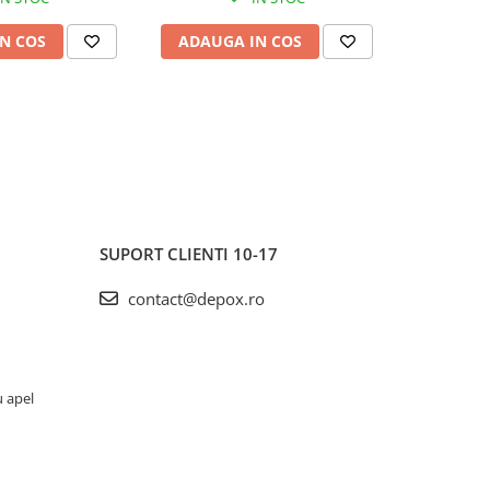
N COS
ADAUGA IN COS
ADAUG
SUPORT CLIENTI
10-17
contact@depox.ro
u apel