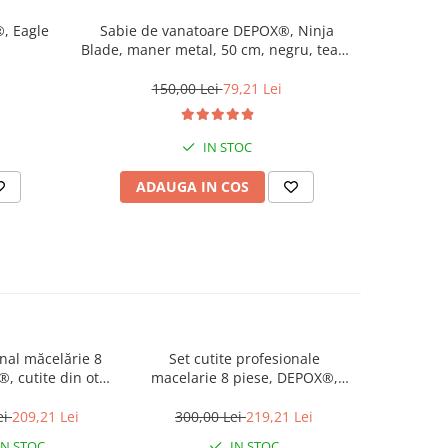
, Eagle
Sabie de vanatoare DEPOX®, Ninja
Topor v
Blade, maner metal, 50 cm, negru, teaca
inoxid
inclusa
150,00 Lei
79,21 Lei
2
IN STOC
ADAUGA IN COS
AD
nal măcelărie 8
Set cutite profesionale
Set 5 cu
macelarie 8 piese, DEPOX®,
DEPOX®,
u carbon, pentru
otel inoxidabil, multicolor
inoxidabil
letare, multicolor
ei
209,21 Lei
300,00 Lei
219,21 Lei
457,5
IN STOC
IN STOC