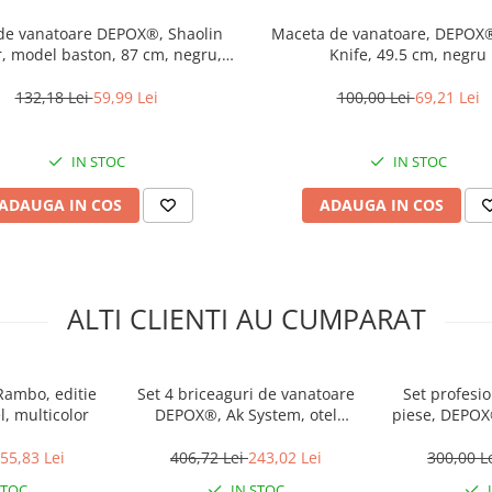
de vanatoare DEPOX®, Shaolin
Maceta de vanatoare, DEPOX®
, model baston, 87 cm, negru,
Knife, 49.5 cm, negru
teaca inclusa
132,18 Lei
59,99 Lei
100,00 Lei
69,21 Lei
IN STOC
IN STOC
ADAUGA IN COS
ADAUGA IN COS
ALTI CLIENTI AU CUMPARAT
Rambo, editie
Set 4 briceaguri de vanatoare
Set profesio
l, multicolor
DEPOX®, Ak System, otel
piese, DEPOX®, cutite din otel
inoxidabil, maro, teaca inclusa
inoxidabil c
dezosare și fi
55,83 Lei
406,72 Lei
243,02 Lei
300,00 L
STOC
IN STOC