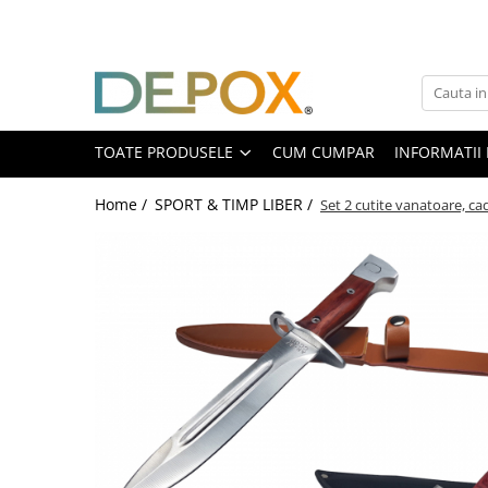
Toate Produsele
SPORT & TIMP LIBER
AUTOAPARARE
TOATE PRODUSELE
CUM CUMPAR
INFORMATII 
Pumnaluri si boxuri
Home /
SPORT & TIMP LIBER /
Set 2 cutite vanatoare, c
Bastoane telescopice si nunceaguri
Electrosoc
Catuse
Spray autoaparare
Seturi & accesorii autoaparare
VANATOARE, DRUMETII & CAMPING
Cutite vanatoare
Bricege
Briceaguri fluture & antrenament
Sabii & Macete