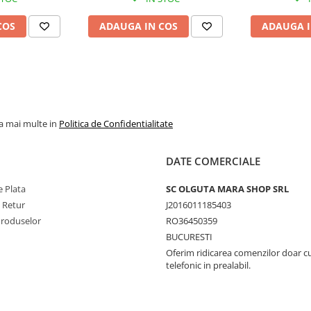
COS
ADAUGA IN COS
ADAUGA I
la mai multe in
Politica de Confidentialitate
DATE COMERCIALE
 Plata
SC OLGUTA MARA SHOP SRL
e Retur
J2016011185403
Produselor
RO36450359
BUCURESTI
Oferim ridicarea comenzilor doar c
telefonic in prealabil.