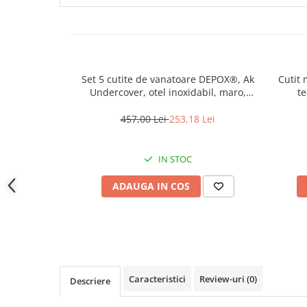
locomotie
CASA SI GRADINA
Cutite & seturi de cutite
Cutite japoneze
Set 5 cutite de vanatoare DEPOX®, Ak
Cutit 
Cutite macelarie
Undercover, otel inoxidabil, maro,
te
Accesori casa & gradina
teaca inclusa
457,00 Lei
253,18 Lei
Accesorii gratar
Accesorii mese si scaune
IN STOC
Articole ambalare
ADAUGA IN COS
Articole bucatarie
Articole Craciun
Ascutitoare si seturi de ascutire
cutite
Corpuri de iluminat
Caracteristici
Review-uri
(0)
Descriere
Electrocasnice