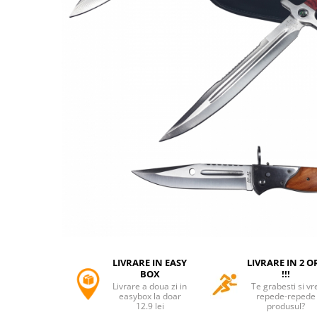
Accesorii tactice si sport
Accesori camping & drumetii
Lanterne
Topor camping
Seturi de cutite & accesorii
vanatoare si tactice
BINOCLURI & LUNETE
Prastii profesionale de vanatoare
Rucsacuri si huse
Bile metalice
Arme sporturi de precizie
ARTICOLE SUPORTERI
SPORTURI DE ECHIPA
Baseball
LIVRARE IN EASY
LIVRARE IN 2 O
UNIVERSUL COPIILOR
BOX
!!!
Livrare a doua zi in
Te grabesti si vr
Costume si seturi pentru copii
easybox la doar
repede-repede
12.9 lei
produsul?
Accesorii costume copii