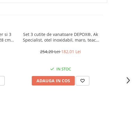
r si 3
Set 3 cutite de vanatoare DEPOX®, Ak
Set topor sur
 28 cm
Specialist, otel inoxidabil, maro, teaca
Predat
inclusa
254,20 Lei
182,01 Lei
254,
IN STOC
ADAUGA IN COS
ADAU