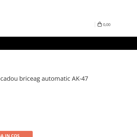
0,00
, cadou briceag automatic AK-47
A IN COS