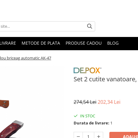
LIVRARE
METODE DE PLATA
PRODUSE CADOU
BLOG
adou briceag automatic AK-47
Set 2 cutite vanatoare
274,54 Lei
202,34 Lei
IN STOC
Durata de livrare:
1
ADAUG