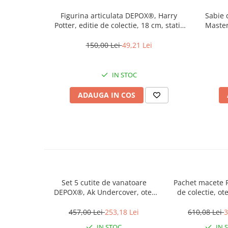
Muzicuta
Lungime totala - 34 cm
Figurina articulata DEPOX®, Harry
Sabie 
Lungime lama - 15 cm
Orga electronica
Potter, editie de colectie, 18 cm, stativ
Master
Lungime maner - 18.5 cm
inclus
Viori
Material lama: Otel 440 C
150,00 Lei
49,21 Lei
Deschidere: automata pe buton
Lama blocabila: piedica/siguranta
Tip protectie: degete
IN STOC
Pentru:
- Vanatoare
- Pescuit
ADAUGA IN COS
- Camping
Set 5 cutite de vanatoare
Pachet macete 
DEPOX®, Ak Undercover, otel
de colectie, ote
inoxidabil, maro, teaca inclusa
457,00 Lei
253,18 Lei
610,08 Lei
3
IN STOC
IN 