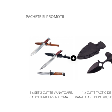
Jucarii antistres
Plusuri roblox, rainbow friend
PACHETE SI PROMOTII
doors & stitch
Figurine si masinute duble
Instrumente muzicale de jucarie
Gaming, Carti & Birotica
Costume Halloween copii
Costume spiderman
ACCESORII & DIVERSE
Accesorii decorative
Brelocuri
Echipamente petrecere
1 x SET 2 CUTITE VANATOARE,
1 x CUTIT TACTIC DE
Jocuri de sah si table
CADOU BRICEAG AUTOMATIC
VANATOARE DEPOX®, S
AK-47
TRAP, 8 CM, NEGRU, TE
Masti si costume adulti
CU PRINDERE CUREA
Produse si dispozitive ajutatoare