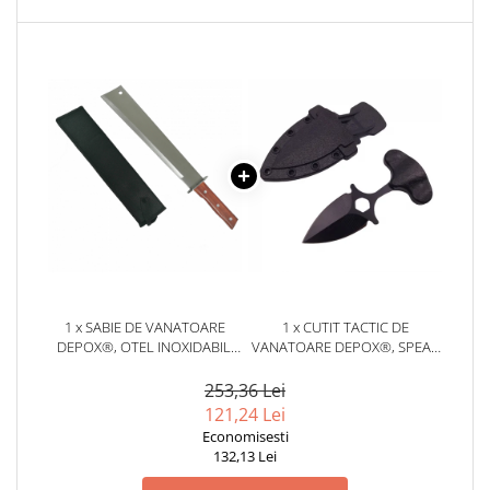
locomotie
CASA SI GRADINA
Cutite & seturi de cutite
Cutite japoneze
Cutite macelarie
Accesori casa & gradina
Accesorii gratar
Accesorii mese si scaune
Articole ambalare
Articole bucatarie
1 x SABIE DE VANATOARE
1 x CUTIT TACTIC DE
Articole Craciun
DEPOX®, OTEL INOXIDABIL,
VANATOARE DEPOX®, SPEAR
ARGINTIU, WOOD BLADE, 70
TRAP, 8 CM, NEGRU, TEACA
Ascutitoare si seturi de ascutire
CM
CU PRINDERE CUREA
253,36 Lei
cutite
121,24 Lei
Corpuri de iluminat
Economisesti
132,13 Lei
Electrocasnice