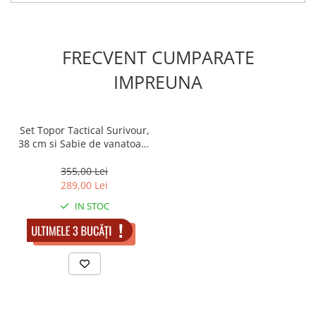
FRECVENT CUMPARATE
IMPREUNA
Set Topor Tactical Surivour,
38 cm si Sabie de vanatoare
, Dragon Stance , DEPOX® ,
Cutit de aruncat si teaca
355,00 Lei
incluse
289,00 Lei
IN STOC
ADAUGA IN COS