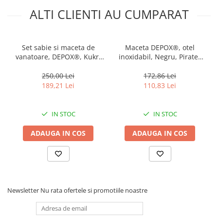
ALTI CLIENTI AU CUMPARAT
Set sabie si maceta de
Maceta DEPOX®, otel
vanatoare, DEPOX®, Kukri
inoxidabil, Negru, Pirates
Black, 44 cm, husa inclusa
Blade, 54 cm
250,00 Lei
172,86 Lei
189,21 Lei
110,83 Lei
IN STOC
IN STOC
ADAUGA IN COS
ADAUGA IN COS
Newsletter
Nu rata ofertele si promotiile noastre