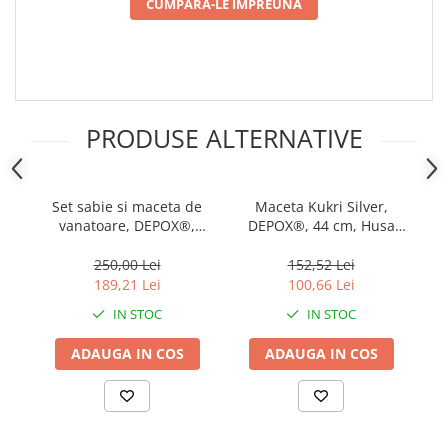
Incubatoare oua
CUMPARA-LE IMPREUNA
Mori cereale si furaje
ELECTRONICE
Baterii telefoane
Baterii si acumulatori
PRODUSE ALTERNATIVE
Stative
Cantare electronice comerciale
Set sabie si maceta de
Maceta Kukri Silver,
Casti audio telefoane
vanatoare, DEPOX®,
DEPOX®, 44 cm, Husa
Kukri Black, 44 cm, husa
inclusa
Masini de gaurit si insurubat
inclusa
250,00 Lei
152,52 Lei
INSTRUMENTE MUZICALE
189,21 Lei
100,66 Lei
Accesorii chitara
IN STOC
IN STOC
Accesorii vioara-viola
ADAUGA IN COS
ADAUGA IN COS
Chitare clasice
CLARINET
Microfoane