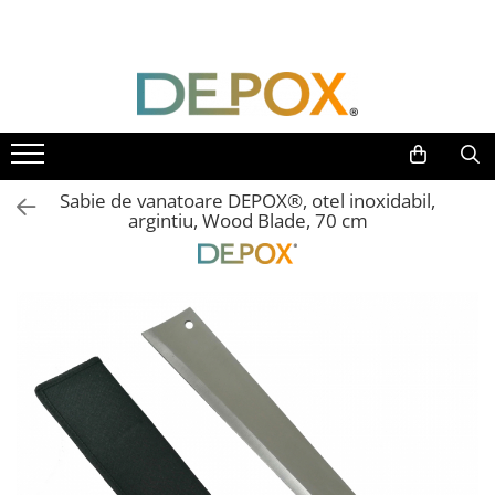
Toate Produsele
SPORT & TIMP LIBER
AUTOAPARARE
Pumnaluri si boxuri
Sabie de vanatoare DEPOX®, otel inoxidabil,
Bastoane telescopice si nunceaguri
argintiu, Wood Blade, 70 cm
Electrosoc
Catuse
Spray autoaparare
Seturi & accesorii autoaparare
VANATOARE, DRUMETII & CAMPING
Cutite vanatoare
Bricege
Briceaguri fluture & antrenament
Sabii & Macete