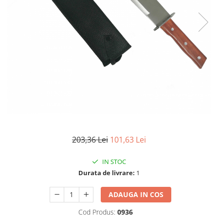
Accesorii tactice si sport
Accesori camping & drumetii
Lanterne
Topor camping
Seturi de cutite & accesorii
vanatoare si tactice
BINOCLURI & LUNETE
Prastii profesionale de vanatoare
Rucsacuri si huse
Bile metalice
Arme sporturi de precizie
203,36 Lei
101,63 Lei
ARTICOLE SUPORTERI
SPORTURI DE ECHIPA
IN STOC
Baseball
Durata de livrare:
1
UNIVERSUL COPIILOR
ADAUGA IN COS
Costume si seturi pentru copii
Cod Produs:
0936
Accesorii costume copii