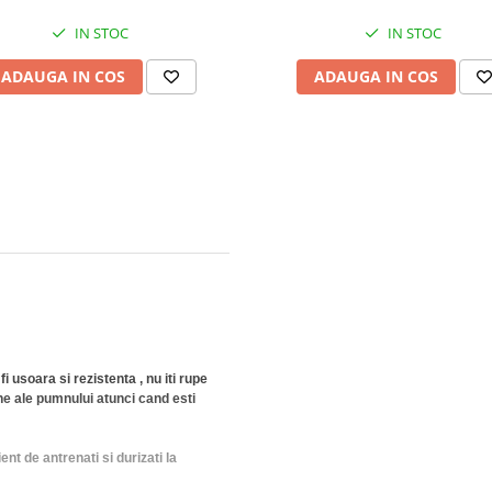
IN STOC
IN STOC
ADAUGA IN COS
ADAUGA IN COS
 usoara si rezistenta , nu iti rupe
ne ale pumnului atunci cand esti
ent de antrenati si durizati la