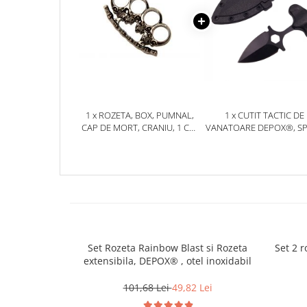
Jucarii antistres
Plusuri roblox, rainbow friend
doors & stitch
Figurine si masinute duble
Instrumente muzicale de jucarie
Gaming, Carti & Birotica
1 x ROZETA, BOX, PUMNAL,
1 x CUTIT TACTIC DE
CAP DE MORT, CRANIU, 1 CM,
VANATOARE DEPOX®, S
Costume Halloween copii
GRI METALIZAT
TRAP, 8 CM, NEGRU, TE
CU PRINDERE CUREA
Costume spiderman
ACCESORII & DIVERSE
Accesorii decorative
Brelocuri
Echipamente petrecere
Set Rozeta Rainbow Blast si Rozeta
Set 2 
Jocuri de sah si table
extensibila, DEPOX® , otel inoxidabil
Masti si costume adulti
101,68 Lei
49,82 Lei
Produse si dispozitive ajutatoare