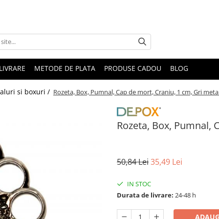
LIVRARE
METODE DE PLATA
PRODUSE CADOU
BLOG
luri si boxuri /
Rozeta, Box, Pumnal, Cap de mort, Craniu, 1 cm, Gri metal
Rozeta, Box, Pumnal, C
50,84 Lei
35,49 Lei
IN STOC
Durata de livrare:
24-48 h
ADAUG