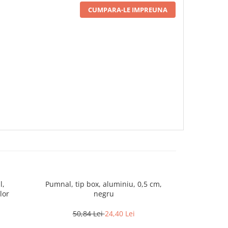
CUMPARA-LE IMPREUNA
l,
Pumnal, tip box, aluminiu, 0,5 cm,
Pumnal tip bo
lor
negru
50,84 Lei
24,40 Lei
40