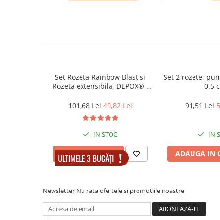
Muzicuta
Orga electronica
Viori
Set Rozeta Rainbow Blast si
Set 2 rozete, pu
Rozeta extensibila, DEPOX® ,
0.5 
otel inoxidabil
101,68 Lei
49,82 Lei
91,51 Lei
5
IN STOC
IN 
ADAUGA IN COS
ADAUGA IN 
Newsletter
Nu rata ofertele si promotiile noastre