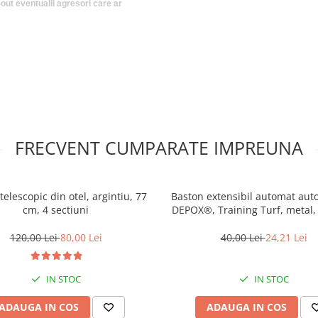
-out eventualii agresori care ar
resori sau câinilor agresivi.
mai sus . Nu raspundem de
am sa aveti un comportament
FRECVENT CUMPARATE IMPREUNA
telescopic din otel, argintiu, 77
Baston extensibil automat aut
cm, 4 sectiuni
DEPOX®, Training Turf, metal,
argintiu
120,00 Lei
80,00 Lei
40,00 Lei
24,21 Lei
IN STOC
IN STOC
ADAUGA IN COS
ADAUGA IN COS