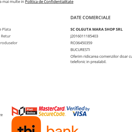
la mai multe in
Politica de Confidentialitate
DATE COMERCIALE
 Plata
SC OLGUTA MARA SHOP SRL
e Retur
J2016011185403
Produselor
RO36450359
BUCURESTI
Oferim ridicarea comenzilor doar c
telefonic in prealabil.
ze