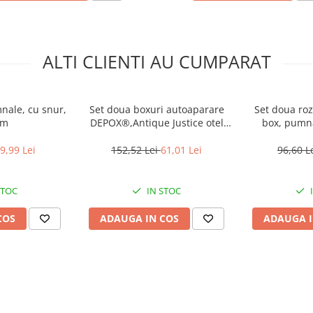
ALTI CLIENTI AU CUMPARAT
mnale, cu snur,
Set doua boxuri autoaparare
Set doua roz
cm
DEPOX®,Antique Justice otel
box, pumnal
inoxidabil
Auri
9,99 Lei
152,52 Lei
61,01 Lei
96,60 L
STOC
IN STOC
COS
ADAUGA IN COS
ADAUGA I