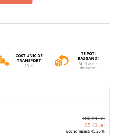
TE POTI
COST UNIC DE
RAZGANDI
TRANSPORT
Ai 14 zile la
19 lei
dispozitie.
100,84 Lei
55,10 Lei
Economisesti 45,36 %