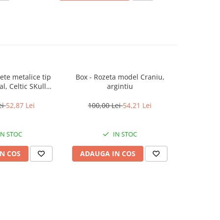
ete metalice tip
Box - Rozeta model Craniu,
Set doua 
, Celtic SKull
argintiu
DEPOX®,
u,160 g
ei
52,87 Lei
100,00 Lei
54,21 Lei
152,
IN STOC
IN STOC
N COS
ADAUGA IN COS
ADAUG