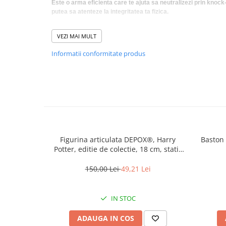
Incubatoare oua
Este o arma eficienta care te ajuta sa neutralizezi prin knock
putea sa atenteze la integritatea ta fizica.
Mori cereale si furaje
ELECTRONICE
VEZI MAI MULT
Baterii telefoane
Boxul metalic este destinat apărării împotriva potenţialilor ag
Informatii conformitate produs
Baterii si acumulatori
Avertisment !!!
Stative
Comercializam acest produs numai in scopurile enumerate 
Cantare electronice comerciale
eventualele fapte antisociale realizate cu el . Va recomand
responsabil pentru a nu intra sub incidenta legii !
Casti audio telefoane
Masini de gaurit si insurubat
INSTRUMENTE MUZICALE
Figurina articulata DEPOX®, Harry
Baston 
Potter, editie de colectie, 18 cm, stativ
Accesorii chitara
inclus
Accesorii vioara-viola
150,00 Lei
49,21 Lei
Chitare clasice
IN STOC
CLARINET
Microfoane
ADAUGA IN COS