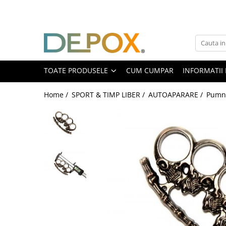
Toate Produsele
SPORT & TIMP LIBER
AUTOAPARARE
TOATE PRODUSELE
CUM CUMPAR
INFORMATII 
Pumnaluri si boxuri
Home /
SPORT & TIMP LIBER /
AUTOAPARARE /
Pumna
Bastoane telescopice si nunceaguri
Electrosoc
Catuse
Spray autoaparare
Seturi & accesorii autoaparare
VANATOARE, DRUMETII & CAMPING
Cutite vanatoare
Bricege
Briceaguri fluture & antrenament
Sabii & Macete