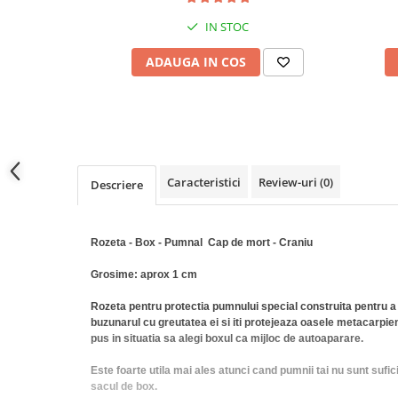
locomotie
IN STOC
CASA SI GRADINA
Cutite & seturi de cutite
ADAUGA IN COS
Cutite japoneze
Cutite macelarie
Accesori casa & gradina
Accesorii gratar
Caracteristici
Review-uri
(0)
Descriere
Accesorii mese si scaune
Articole ambalare
Articole bucatarie
Rozeta - Box - Pumnal Cap de mort - Craniu
Articole Craciun
Grosime: aprox 1 cm
Ascutitoare si seturi de ascutire
Rozeta pentru protectia pumnului special construita pentru a fi
cutite
buzunarul cu greutatea ei si iti protejeaza oasele metacarpie
pus in situatia sa alegi boxul ca mijloc de autoaparare.
Corpuri de iluminat
Electrocasnice
Este foarte utila mai ales atunci cand pumnii tai nu sunt sufici
sacul de box.