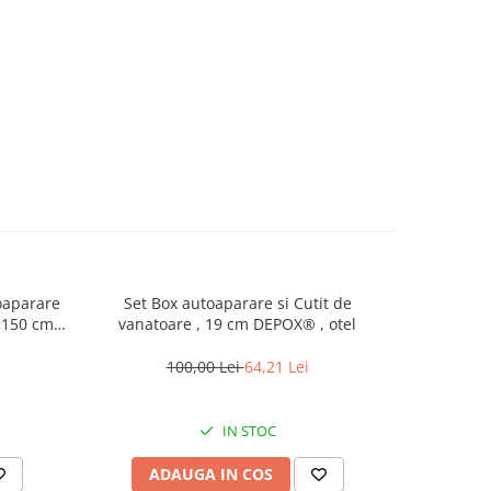
oaparare
Set Box autoaparare si Cutit de
Baston t
 150 cm,
vanatoare , 19 cm DEPOX® , otel
100,00 Lei
64,21 Lei
IN STOC
ADAUGA IN COS
AD