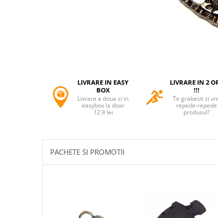
Accesorii tactice si sport
Accesori camping & drumetii
Lanterne
Topor camping
Seturi de cutite & accesorii
vanatoare si tactice
BINOCLURI & LUNETE
LIVRARE IN EASY
LIVRARE IN 2 O
Prastii profesionale de vanatoare
BOX
!!!
Livrare a doua zi in
Te grabesti si vr
Rucsacuri si huse
easybox la doar
repede-repede
12.9 lei
produsul?
Bile metalice
Arme sporturi de precizie
ARTICOLE SUPORTERI
PACHETE SI PROMOTII
SPORTURI DE ECHIPA
Baseball
UNIVERSUL COPIILOR
Costume si seturi pentru copii
Accesorii costume copii