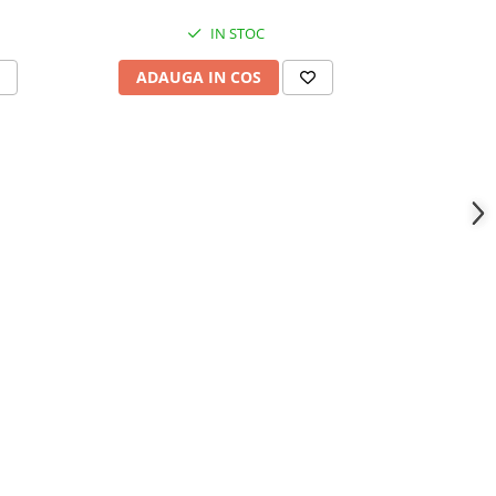
IN STOC
ADAUGA IN COS
ADAU