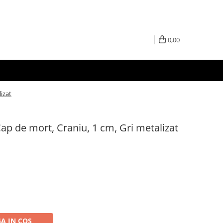
0,00
izat
ap de mort, Craniu, 1 cm, Gri metalizat
A IN COS