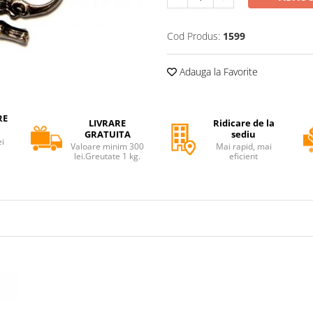
Cod Produs:
1599
Adauga la Favorite
RE
LIVRARE
Ridicare de la
GRATUITA
sediu
ei
Valoare minim 300
Mai rapid, mai
lei.Greutate 1 kg.
eficient