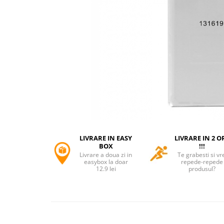
Accesorii tactice si sport
Accesori camping & drumetii
Lanterne
Topor camping
Seturi de cutite & accesorii
vanatoare si tactice
BINOCLURI & LUNETE
Prastii profesionale de vanatoare
Rucsacuri si huse
Bile metalice
Arme sporturi de precizie
LIVRARE IN EASY
LIVRARE IN 2 O
ARTICOLE SUPORTERI
BOX
!!!
Livrare a doua zi in
Te grabesti si vr
SPORTURI DE ECHIPA
easybox la doar
repede-repede
12.9 lei
produsul?
Baseball
UNIVERSUL COPIILOR
Costume si seturi pentru copii
Accesorii costume copii