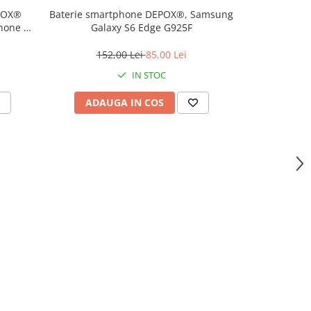
EPOX®
Baterie smartphone DEPOX®, Samsung
Baterie sma
Phone 11
Galaxy S6 Edge G925F
Galaxy
neagra,
152,00 Lei
85,00 Lei
152
IN STOC
ADAUGA IN COS
ADAU