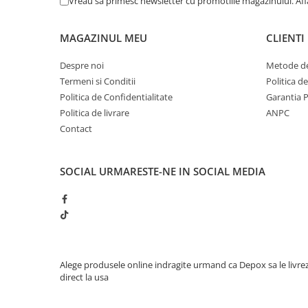
Incubatoare oua
Vreau sa primesc newsletter cu promotiile magazinului. Af
Mori cereale si furaje
MAGAZINUL MEU
CLIENTI
ELECTRONICE
Baterii telefoane
Despre noi
Metode de
Termeni si Conditii
Politica d
Baterii si acumulatori
Politica de Confidentialitate
Garantia 
Stative
Politica de livrare
ANPC
Cantare electronice comerciale
Contact
Casti audio telefoane
Masini de gaurit si insurubat
SOCIAL
URMARESTE-NE IN SOCIAL MEDIA
INSTRUMENTE MUZICALE
Accesorii chitara
Accesorii vioara-viola
Chitare clasice
Alege produsele online indragite urmand ca Depox sa le livre
CLARINET
direct la usa
Microfoane