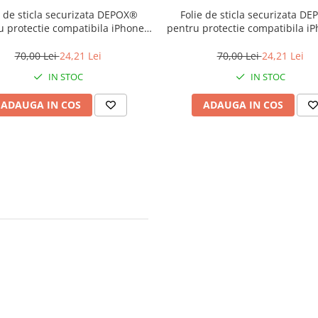
e de sticla securizata DEPOX®
Folie de sticla securizata D
u protectie compatibila iPhone
pentru protectie compatibila i
13 Pro, 3D, Anti-spy, neagra,
PRO Max/XS Max, 3D, Anti-spy, 
acoperire full-cover
acoperire full-cover
70,00 Lei
24,21 Lei
70,00 Lei
24,21 Lei
IN STOC
IN STOC
ADAUGA IN COS
ADAUGA IN COS