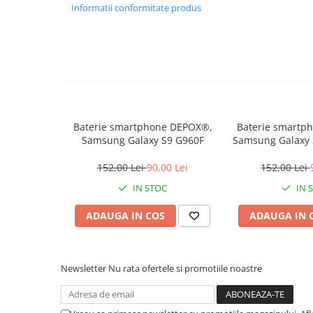
locomotie
Informatii conformitate produs
CASA SI GRADINA
Cutite & seturi de cutite
Cutite japoneze
Cutite macelarie
Accesori casa & gradina
Accesorii gratar
Baterie smartphone DEPOX®,
Baterie smartp
Samsung Galaxy S9 G960F
Samsung Galaxy 
Accesorii mese si scaune
mA
152,00 Lei
90,00 Lei
152,00 Lei
Articole ambalare
IN STOC
IN 
Articole bucatarie
Articole Craciun
ADAUGA IN COS
ADAUGA IN 
Ascutitoare si seturi de ascutire
cutite
Newsletter
Nu rata ofertele si promotiile noastre
Corpuri de iluminat
Electrocasnice