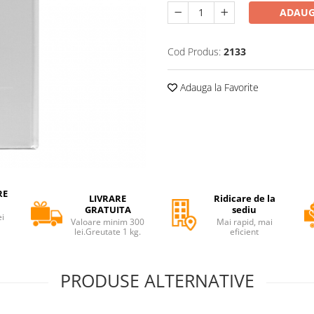
ADAUG
Cod Produs:
2133
Adauga la Favorite
RE
LIVRARE
Ridicare de la
GRATUITA
sediu
ei
Valoare minim 300
Mai rapid, mai
lei.Greutate 1 kg.
eficient
PRODUSE ALTERNATIVE