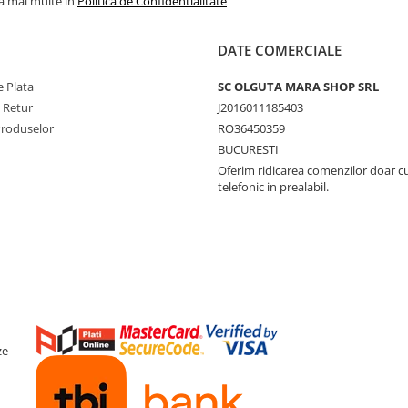
la mai multe in
Politica de Confidentialitate
DATE COMERCIALE
 Plata
SC OLGUTA MARA SHOP SRL
e Retur
J2016011185403
Produselor
RO36450359
BUCURESTI
Oferim ridicarea comenzilor doar c
telefonic in prealabil.
ze