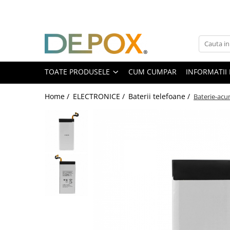
Toate Produsele
SPORT & TIMP LIBER
AUTOAPARARE
TOATE PRODUSELE
CUM CUMPAR
INFORMATII 
Pumnaluri si boxuri
Home /
ELECTRONICE /
Baterii telefoane /
Baterie-ac
Bastoane telescopice si nunceaguri
Electrosoc
Catuse
Spray autoaparare
Seturi & accesorii autoaparare
VANATOARE, DRUMETII & CAMPING
Cutite vanatoare
Bricege
Briceaguri fluture & antrenament
Sabii & Macete