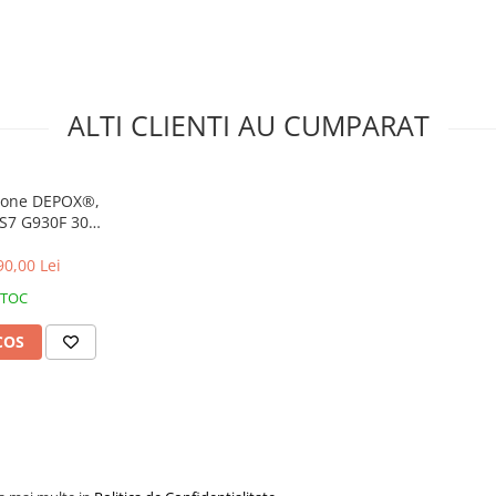
ALTI CLIENTI AU CUMPARAT
hone DEPOX®,
S7 G930F 3000
h
90,00 Lei
STOC
COS