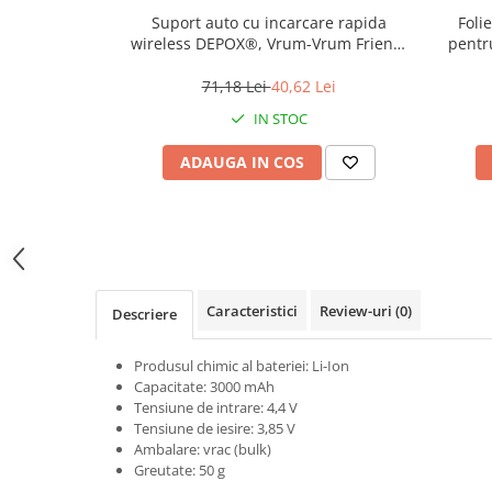
Jucarii antistres
Suport auto cu incarcare rapida
Foli
wireless DEPOX®, Vrum-Vrum Friend,
pentr
Plusuri roblox, rainbow friend
plastic, universal, senzor infrarosu, 13
13/
doors & stitch
cm, auriu
71,18 Lei
40,62 Lei
Figurine si masinute duble
IN STOC
Instrumente muzicale de jucarie
ADAUGA IN COS
Gaming, Carti & Birotica
Costume Halloween copii
Costume spiderman
ACCESORII & DIVERSE
Accesorii decorative
Caracteristici
Review-uri
(0)
Descriere
Brelocuri
Produsul chimic al bateriei: Li-Ion
Echipamente petrecere
Capacitate: 3000 mAh
Tensiune de intrare: 4,4 V
Jocuri de sah si table
Tensiune de iesire: 3,85 V
Masti si costume adulti
Ambalare: vrac (bulk)
Greutate: 50 g
Produse si dispozitive ajutatoare