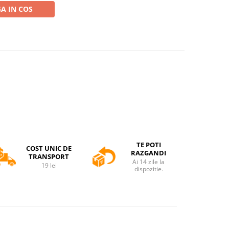
A IN COS
TE POTI
COST UNIC DE
RAZGANDI
TRANSPORT
Ai 14 zile la
19 lei
dispozitie.