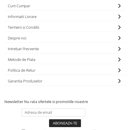
Electrocasnice
Cum Cumpar
Lanterne
Incubatoare oua
Topor camping
Informatii Livrare
Mori cereale si furaje
Seturi de cutite & accesorii
Termeni si Conditii
vanatoare si tactice
BINOCLURI & LUNETE
Despre noi
Prastii profesionale de vanatoare
Intrebari frecvente
Rucsacuri si huse
Bile metalice
Metode de Plata
Arme sporturi de precizie
Politica de Retur
ARTICOLE SUPORTERI
Garantia Produselor
SPORTURI DE ECHIPA
Baseball
Newsletter
Nu rata ofertele si promotiile noastre