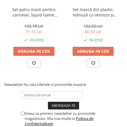
Muzicuta
Set patru masti pentru
Set mască din plastic,
Orga electronica
carnaval, Squid Game,
mănușă cu ventuze și
Viori
Triunghi, Patrat, Cerc,
figurină SpiderMan,
Negru, Lider
Mărime Universală, cu LED
132,18 Lei
122,02 Lei
71,15 Lei
80,33 Lei
IN STOC
IN STOC
ADAUGA IN COS
ADAUGA IN COS
Newsletter
Nu rata ofertele si promotiile noastre
Vreau sa primesc newsletter cu promotiile
magazinului. Afla mai multe in
Politica de
Confidentialitate