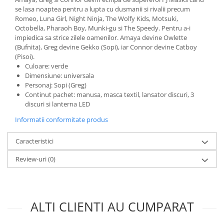
Incubatoare oua
se lasa noaptea pentru a lupta cu dusmanii si rivalii precum
Mori cereale si furaje
Romeo, Luna Girl, Night Ninja, The Wolfy Kids, Motsuki,
Octobella, Pharaoh Boy, Munki-gu si The Speedy. Pentru a-i
ELECTRONICE
impiedica sa strice zilele oamenilor. Amaya devine Owlette
Baterii telefoane
(Bufnita), Greg devine Gekko (Sopi), iar Connor devine Catboy
(Pisoi).
Baterii si acumulatori
Culoare: verde
Dimensiune: universala
Stative
Personaj: Sopi (Greg)
Cantare electronice comerciale
Continut pachet: manusa, masca textil, lansator discuri, 3
discuri si lanterna LED
Casti audio telefoane
Informatii conformitate produs
Masini de gaurit si insurubat
INSTRUMENTE MUZICALE
Caracteristici
Accesorii chitara
Review-uri
(0)
Accesorii vioara-viola
Chitare clasice
CLARINET
ALTI CLIENTI AU CUMPARAT
Microfoane