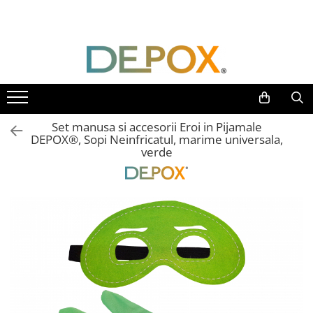
Toate Produsele
SPORT & TIMP LIBER
AUTOAPARARE
Pumnaluri si boxuri
Set manusa si accesorii Eroi in Pijamale
Bastoane telescopice si nunceaguri
DEPOX®, Sopi Neinfricatul, marime universala,
verde
Electrosoc
Catuse
Spray autoaparare
Seturi & accesorii autoaparare
VANATOARE, DRUMETII & CAMPING
Cutite vanatoare
Bricege
Briceaguri fluture & antrenament
Sabii & Macete