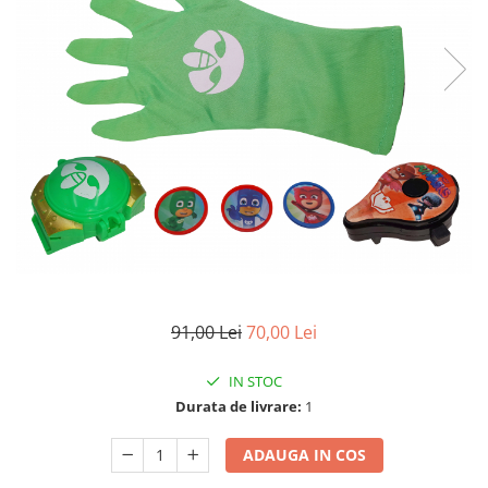
Accesorii tactice si sport
Accesori camping & drumetii
Lanterne
Topor camping
Seturi de cutite & accesorii
vanatoare si tactice
BINOCLURI & LUNETE
Prastii profesionale de vanatoare
Rucsacuri si huse
Bile metalice
Arme sporturi de precizie
ARTICOLE SUPORTERI
91,00 Lei
70,00 Lei
SPORTURI DE ECHIPA
IN STOC
Baseball
Durata de livrare:
1
UNIVERSUL COPIILOR
Costume si seturi pentru copii
ADAUGA IN COS
Accesorii costume copii