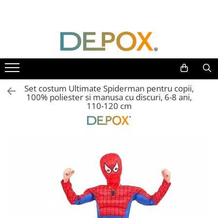
Toate Produsele
SPORT & TIMP LIBER
AUTOAPARARE
Pumnaluri si boxuri
Set costum Ultimate Spiderman pentru copii,
Bastoane telescopice si nunceaguri
100% poliester si manusa cu discuri, 6-8 ani,
110-120 cm
Electrosoc
Catuse
Spray autoaparare
Seturi & accesorii autoaparare
VANATOARE, DRUMETII & CAMPING
Cutite vanatoare
Bricege
Briceaguri fluture & antrenament
Sabii & Macete