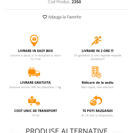
Cod Produs:
2350
Jucarii antistres
Plusuri roblox, rainbow friend
Adauga la Favorite
doors & stitch
Figurine si masinute duble
Instrumente muzicale de jucarie
Gaming, Carti & Birotica
LIVRARE IN EASY BOX
LIVRARE IN 2 ORE !!!
Livrare a doua zi in easybox la doar
Te grabesti si vrei repede-repede
Costume Halloween copii
12.9 lei
produsul?
Costume spiderman
ACCESORII & DIVERSE
LIVRARE GRATUITA
Ridicare de la sediu
Accesorii decorative
Valoare minim 300 lei.Greutate 1 kg.
Mai rapid, mai eficient
Brelocuri
Echipamente petrecere
COST UNIC DE TRANSPORT
TE POTI RAZGANDI
Jocuri de sah si table
19 lei
Ai 14 zile la dispozitie.
Masti si costume adulti
PRODUSE ALTERNATIVE
Produse si dispozitive ajutatoare