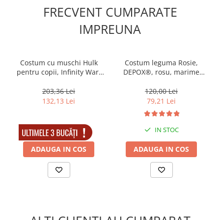
Muzicuta
FRECVENT CUMPARATE
Orga electronica
IMPREUNA
Viori
Costum cu muschi Hulk
Costum leguma Rosie,
pentru copii, Infinity War,
DEPOX®, rosu, marime
masca inclusa, 100-110 cm,
universala
3-5 ani
203,36 Lei
120,00 Lei
132,13 Lei
79,21 Lei
IN STOC
IN STOC
ADAUGA IN COS
ADAUGA IN COS