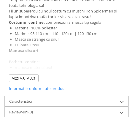
Incubatoare oua
toata tehnologia sa!
Mori cereale si furaje
Fii un supererou cu noul costum cu muschi Iron Spiderman si
lupta impotriva raufactorilor si salveaza orasul!
ELECTRONICE
Costumul contine:
combinezon si masca tip cagula
Baterii telefoane
Material: 100% poliester
Marime: 95-110 cm | 110 - 120 cm | 120-130 cm
Baterii si acumulatori
Masca se strange cu snur
Culoare: Rosu
Stative
Manusa discuri
Cantare electronice comerciale
Pachetul contine:
Casti audio telefoane
manusa material textil
Masini de gaurit si insurubat
lansator cu curea
VEZI MAI MULT
discuri Spiderman
INSTRUMENTE MUZICALE
Informatii conformitate produs
Accesorii chitara
Accesorii vioara-viola
Caracteristici
Chitare clasice
Review-uri
(0)
CLARINET
Microfoane