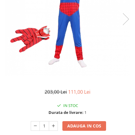
Accesorii tactice si sport
Accesori camping & drumetii
Lanterne
Topor camping
Seturi de cutite & accesorii
vanatoare si tactice
BINOCLURI & LUNETE
Prastii profesionale de vanatoare
Rucsacuri si huse
Bile metalice
Arme sporturi de precizie
ARTICOLE SUPORTERI
203,00 Lei
111,00 Lei
SPORTURI DE ECHIPA
IN STOC
Baseball
Durata de livrare:
1
UNIVERSUL COPIILOR
Costume si seturi pentru copii
ADAUGA IN COS
Accesorii costume copii