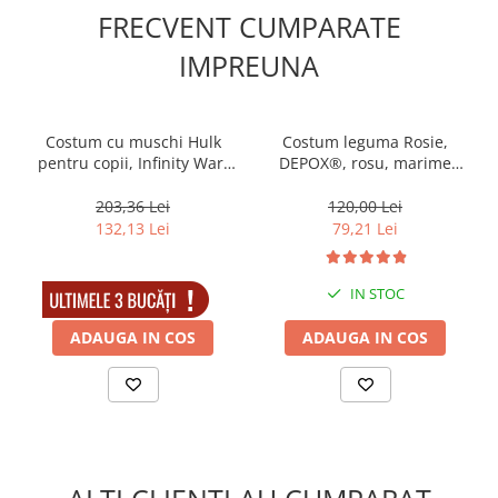
FRECVENT CUMPARATE
IMPREUNA
Costum cu muschi Hulk
Costum leguma Rosie,
pentru copii, Infinity War,
DEPOX®, rosu, marime
masca inclusa, 100-110 cm,
universala
3-5 ani
203,36 Lei
120,00 Lei
132,13 Lei
79,21 Lei
IN STOC
IN STOC
ADAUGA IN COS
ADAUGA IN COS