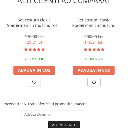
ALTI CLIENTI AU CUMPARAT
Set costum clasic
Set costum clasic
Spiderman cu muschi, rosu,
Spiderman cu muschi,
manusa ventuze si masca
manusa ventuze, discuri si
LED, 3-5 ani, 100-110 cm
masca LED, 110-120 cm, 5-7
170,00 Lei
200,00 Lei
ani
129,21 Lei
149,21 Lei
IN STOC
IN STOC
ADAUGA IN COS
ADAUGA IN COS
Newsletter
Nu rata ofertele si promotiile noastre