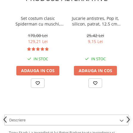
Set costum clasic
Jucarie antistres, Pop it,
S
Spiderman cu muschi,
silicon, patrat, 12.5 cm,
rosu, manusa ventuze si
rosu-albastru
m
masca LED, 3-5 ani, 100-
170,00 Lei
25,42 Lei
110 cm
129,21 Lei
9,15 Lei
IN STOC
IN STOC
ADAUGA IN COS
ADAUGA IN COS
Descriere
Tony Stark i-a incredintat lui Peter Parker toata increderea si