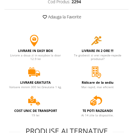
Cod Produs:
2294
Adauga la Favorite
LIVRARE IN EASY BOX
LIVRARE IN 2 ORE !!!
Livrare a doua zi in easybox la doar
Te grabesti si vrei repede-repede
12.9 lei
produsul?
LIVRARE GRATUITA
Ridicare de la sediu
Valoare minim 300 lei.Greutate 1 kg.
Mai rapid, mai eficient
COST UNIC DE TRANSPORT
TE POTI RAZGANDI
19 lei
Ai 14 zile la dispozitie.
PRODUSE ALTERNATIVE