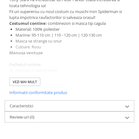
toata tehnologia sa!
Fii un supererou cu noul costum cu muschi Iron Spiderman si
lupta impotriva raufactorilor si salveaza orasul!
Costumul contine:
combinezon si masca tip cagula
Material: 100% poliester
Marime: 95-110 cm | 110 - 120 cm | 120-130 cm
Masca se strange cu snur
Culoare: Rosu
Manusa ventuze
Pachetul contine:
manusa material textil
lansator cu curea
VEZI MAI MULT
ventuze Spiderman
Masca Spiderman
Informatii conformitate produs
Tip: cu LED (in jurul ochilor)
Culoare: rosu
Caracteristici
Material: plastic dur
Prindere elastica
Review-uri
(0)
Marime: universala