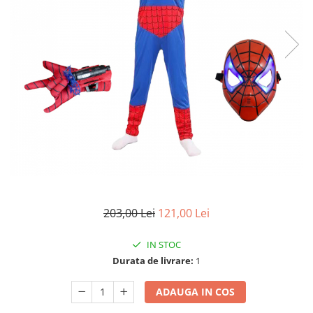
Electrocasnice
Lanterne
Incubatoare oua
Topor camping
Mori cereale si furaje
Seturi de cutite & accesorii
vanatoare si tactice
BINOCLURI & LUNETE
Prastii profesionale de vanatoare
Rucsacuri si huse
Bile metalice
Arme sporturi de precizie
ARTICOLE SUPORTERI
SPORTURI DE ECHIPA
203,00 Lei
121,00 Lei
Baseball
IN STOC
Durata de livrare:
1
ADAUGA IN COS