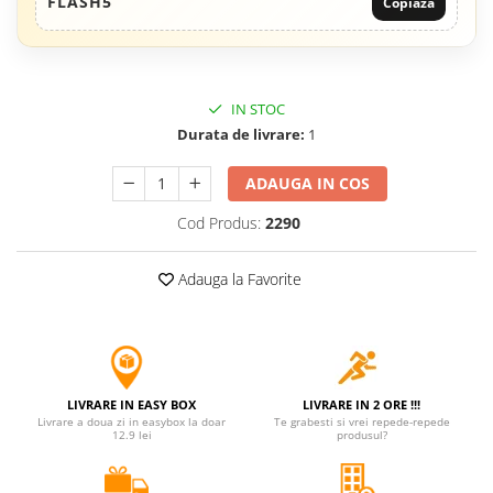
FLASH5
Copiaza
Jucarii antistres
Plusuri roblox, rainbow friend
doors & stitch
IN STOC
Figurine si masinute duble
Durata de livrare:
1
Instrumente muzicale de jucarie
Gaming, Carti & Birotica
ADAUGA IN COS
Costume Halloween copii
Cod Produs:
2290
Costume spiderman
Adauga la Favorite
ACCESORII & DIVERSE
Accesorii decorative
Brelocuri
Echipamente petrecere
LIVRARE IN EASY BOX
LIVRARE IN 2 ORE !!!
Jocuri de sah si table
Livrare a doua zi in easybox la doar
Te grabesti si vrei repede-repede
12.9 lei
produsul?
Masti si costume adulti
Produse si dispozitive ajutatoare