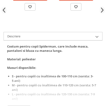
Incubatoare oua
Mori cereale si furaje
ELECTRONICE
Baterii telefoane
Baterii si acumulatori
Stative
Descriere
Cantare electronice comerciale
Costum pentru copii Spiderman, care include masca,
Casti audio telefoane
pantaloni si bluza cu maneca lunga.
Masini de gaurit si insurubat
Material: poliester
INSTRUMENTE MUZICALE
Masuri disponibile:
Accesorii chitara
S - pentru copiii cu inaltimea de 100-110 cm (varsta: 3-
Accesorii vioara-viola
5 ani)
M - pentru copiii cu inaltimea de 110-120 cm (varsta: 5-7
Chitare clasice
ani)
CLARINET
L - pentru copiii cu inaltimea de 120-130 cm (varsta: 7-9
ani)
Microfoane