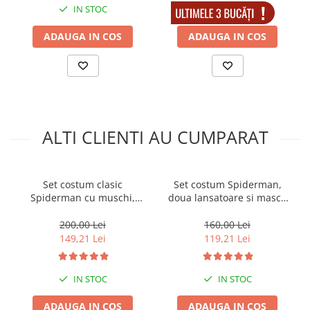
IN STOC
IN STOC
ADAUGA IN COS
ADAUGA IN COS
ALTI CLIENTI AU CUMPARAT
Set costum clasic
Set costum Spiderman,
Spiderman cu muschi,
doua lansatoare si masca
manusa ventuze, discuri si
plastic LED, rosu, 100-110
masca LED, 110-120 cm, 5-7
cm, 3-5 ani
200,00 Lei
160,00 Lei
ani
149,21 Lei
119,21 Lei
IN STOC
IN STOC
ADAUGA IN COS
ADAUGA IN COS