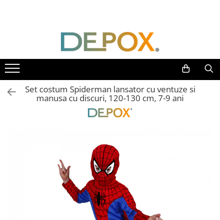
Toate Produsele
SPORT & TIMP LIBER
AUTOAPARARE
Pumnaluri si boxuri
Set costum Spiderman lansator cu ventuze si
Bastoane telescopice si nunceaguri
manusa cu discuri, 120-130 cm, 7-9 ani
Electrosoc
Catuse
Spray autoaparare
Seturi & accesorii autoaparare
VANATOARE, DRUMETII & CAMPING
Cutite vanatoare
Bricege
Briceaguri fluture & antrenament
Sabii & Macete