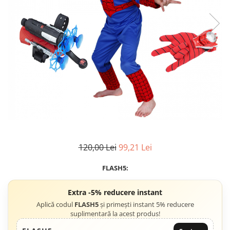
Accesorii tactice si sport
Accesori camping & drumetii
Lanterne
Topor camping
Seturi de cutite & accesorii
vanatoare si tactice
BINOCLURI & LUNETE
Prastii profesionale de vanatoare
Rucsacuri si huse
Bile metalice
Arme sporturi de precizie
120,00 Lei
99,21 Lei
ARTICOLE SUPORTERI
SPORTURI DE ECHIPA
FLASH5:
Baseball
Extra -5% reducere instant
UNIVERSUL COPIILOR
Aplică codul
FLASH5
și primești instant 5% reducere
Costume si seturi pentru copii
suplimentară la acest produs!
Accesorii costume copii