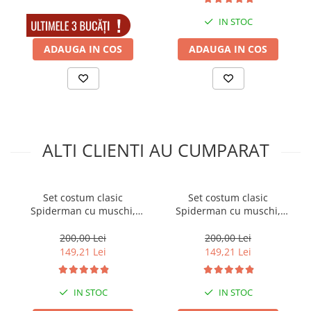
IN STOC
IN STOC
ADAUGA IN COS
ADAUGA IN COS
ALTI CLIENTI AU CUMPARAT
Set costum clasic
Set costum clasic
Spiderman cu muschi,
Spiderman cu muschi,
manusa ventuze, discuri si
manusa ventuze, discuri si
masca LED, 100-110 cm, 3-5
masca LED, 110-120 cm, 5-7
200,00 Lei
200,00 Lei
ani
ani
149,21 Lei
149,21 Lei
IN STOC
IN STOC