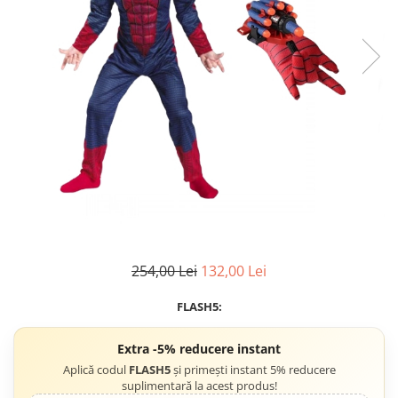
Accesorii tactice si sport
Accesori camping & drumetii
Lanterne
Topor camping
Seturi de cutite & accesorii
vanatoare si tactice
BINOCLURI & LUNETE
Prastii profesionale de vanatoare
Rucsacuri si huse
Bile metalice
Arme sporturi de precizie
ARTICOLE SUPORTERI
254,00 Lei
132,00 Lei
SPORTURI DE ECHIPA
FLASH5:
Baseball
UNIVERSUL COPIILOR
Extra -5% reducere instant
Costume si seturi pentru copii
Aplică codul
FLASH5
și primești instant 5% reducere
suplimentară la acest produs!
Accesorii costume copii