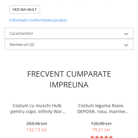
Muzicuta
de naștere și Halloween .
Lansatorul este fabricat din material ABS de înaltă calitate.
VEZI MAI MULT
Orga electronica
Sunt inofensive pentru corpul uman, copiii se pot juca in
Informatii conformitate produs
siguranta.
Viori
Pachetul include: 1 x Manusa , 7 x Ventuze, 1 x Lansator, 1 x
Costum cu muschi
Caracteristici
Marime: universala.
Review-uri
(0)
In functie de stoc printul manusii poate sa difere.
FRECVENT CUMPARATE
IMPREUNA
Costum cu muschi Hulk
Costum leguma Rosie,
pentru copii, Infinity War,
DEPOX®, rosu, marime
masca inclusa, 100-110 cm,
universala
3-5 ani
203,36 Lei
120,00 Lei
132,13 Lei
79,21 Lei