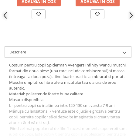
Incubatoare oua
ADAUGA IN COS
ADAUGA IN COS
Mori cereale si furaje
ELECTRONICE
Baterii telefoane
Baterii si acumulatori
Stative
Descriere
Cantare electronice comerciale
Casti audio telefoane
Costum pentru copii Spiderman Avengers Infinity War cu muschi,
format din doua piese (una care include combinezonul) si masca
Masini de gaurit si insurubat
(intreaga - a doua poza), fiind foarte practic la imbracat si purtat.
Muschii umpluti cu fibra ofera micutului tau o alura de erou
INSTRUMENTE MUZICALE
autentic.
Accesorii chitara
Material: poliester de foarte buna calitate.
Masura disponibila:
Accesorii vioara-viola
L - pentru copii cu inaltimea intre120-130 cm, varsta 7-9 ani
Chitare clasice
Mănușa cu lansator si 7 ventuze este o jucărie grozavă pentru
copii, permite copiilor să-și dezvolte imaginația și creativitatea
CLARINET
atunci când vă distrați.
Fiind cel mai popular rol de film în acest moment, supereroii sunt
Microfoane
iubiți de copii. Este potrivit pentru copii și adolescenți, pentru zile