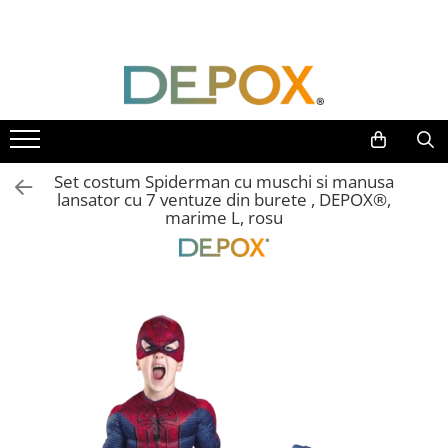
Toate Produsele
SPORT & TIMP LIBER
AUTOAPARARE
Pumnaluri si boxuri
Set costum Spiderman cu muschi si manusa
Bastoane telescopice si nunceaguri
lansator cu 7 ventuze din burete , DEPOX®,
marime L, rosu
Electrosoc
Catuse
Spray autoaparare
Seturi & accesorii autoaparare
VANATOARE, DRUMETII & CAMPING
Cutite vanatoare
Bricege
Briceaguri fluture & antrenament
Sabii & Macete