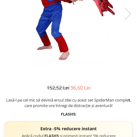
Accesorii tactice si sport
Accesori camping & drumetii
Lanterne
Topor camping
Seturi de cutite & accesorii
vanatoare si tactice
BINOCLURI & LUNETE
Prastii profesionale de vanatoare
Rucsacuri si huse
Bile metalice
Arme sporturi de precizie
152,52 Lei
96,60 Lei
ARTICOLE SUPORTERI
SPORTURI DE ECHIPA
Lasă-l pe cel mic să devină eroul zilei cu acest set SpiderMan comple
t
,
care promite ore întregi de distracție și aventură!
Baseball
FLASH5:
UNIVERSUL COPIILOR
Costume si seturi pentru copii
Extra -5% reducere instant
Accesorii costume copii
Aplică codul
FLASH5
și primești instant 5% reducere