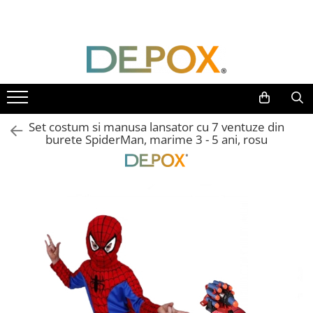
Toate Produsele
SPORT & TIMP LIBER
AUTOAPARARE
Pumnaluri si boxuri
Set costum si manusa lansator cu 7 ventuze din
Bastoane telescopice si nunceaguri
burete SpiderMan, marime 3 - 5 ani, rosu
Electrosoc
Catuse
Spray autoaparare
Seturi & accesorii autoaparare
VANATOARE, DRUMETII & CAMPING
Cutite vanatoare
Bricege
Briceaguri fluture & antrenament
Sabii & Macete