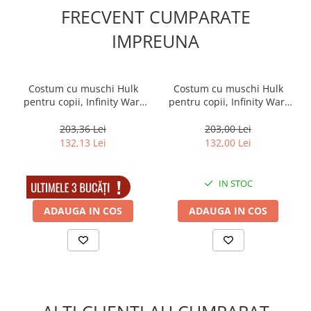
Prindere elastica
Muzicuta
FRECVENT CUMPARATE
Marime: universala
Orga electronica
IMPREUNA
Viori
Costum cu muschi Hulk
Costum cu muschi Hulk
pentru copii, Infinity War,
pentru copii, Infinity War,
masca inclusa, 100-110 cm,
masca inclusa, 110-120 cm,
3-5 ani
5-7 ani
203,36 Lei
203,00 Lei
132,13 Lei
132,00 Lei
IN STOC
IN STOC
ADAUGA IN COS
ADAUGA IN COS