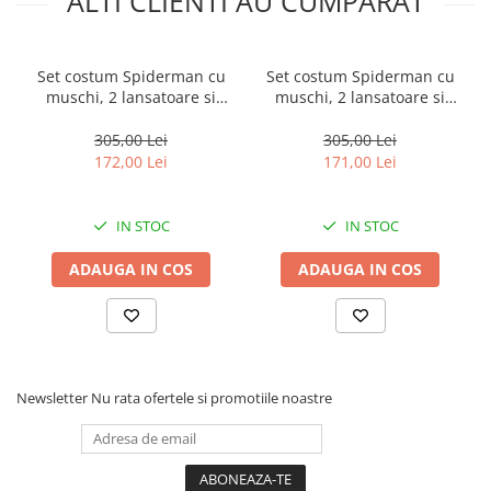
ALTI CLIENTI AU CUMPARAT
Set costum Spiderman cu
Set costum Spiderman cu
muschi, 2 lansatoare si
muschi, 2 lansatoare si
masca plastic LED, rosu, 3-5
masca plastic LED, rosu, 5-7
ani, 100-110 cm
ani, 110-120 cm
305,00 Lei
305,00 Lei
172,00 Lei
171,00 Lei
IN STOC
IN STOC
ADAUGA IN COS
ADAUGA IN COS
Newsletter
Nu rata ofertele si promotiile noastre