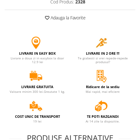
Cod Produs:
2328
Jucarii antistres
Plusuri roblox, rainbow friend
Adauga la Favorite
doors & stitch
Figurine si masinute duble
Instrumente muzicale de jucarie
Gaming, Carti & Birotica
LIVRARE IN EASY BOX
LIVRARE IN 2 ORE !!!
Livrare a doua zi in easybox la doar
Te grabesti si vrei repede-repede
Costume Halloween copii
12.9 lei
produsul?
Costume spiderman
ACCESORII & DIVERSE
LIVRARE GRATUITA
Ridicare de la sediu
Accesorii decorative
Valoare minim 300 lei.Greutate 1 kg.
Mai rapid, mai eficient
Brelocuri
Echipamente petrecere
COST UNIC DE TRANSPORT
TE POTI RAZGANDI
Jocuri de sah si table
19 lei
Ai 14 zile la dispozitie.
Masti si costume adulti
PRODUSE ALTERNATIVE
Produse si dispozitive ajutatoare