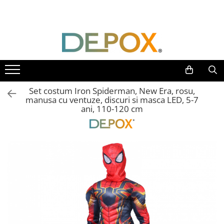
Toate Produsele
SPORT & TIMP LIBER
AUTOAPARARE
Pumnaluri si boxuri
Set costum Iron Spiderman, New Era, rosu,
Bastoane telescopice si nunceaguri
manusa cu ventuze, discuri si masca LED, 5-7
ani, 110-120 cm
Electrosoc
Catuse
Spray autoaparare
Seturi & accesorii autoaparare
VANATOARE, DRUMETII & CAMPING
Cutite vanatoare
Bricege
Briceaguri fluture & antrenament
Sabii & Macete