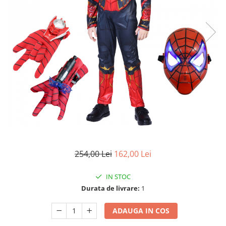
Accesorii tactice si sport
Accesori camping & drumetii
Lanterne
Topor camping
Seturi de cutite & accesorii
vanatoare si tactice
BINOCLURI & LUNETE
Prastii profesionale de vanatoare
Rucsacuri si huse
Bile metalice
Arme sporturi de precizie
ARTICOLE SUPORTERI
254,00 Lei
162,00 Lei
SPORTURI DE ECHIPA
IN STOC
Baseball
Durata de livrare:
1
UNIVERSUL COPIILOR
Costume si seturi pentru copii
ADAUGA IN COS
Accesorii costume copii