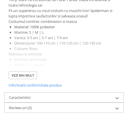
Incubatoare oua
toata tehnologia sa!
Mori cereale si furaje
Fii un supererou cu noul costum cu muschi Iron Spiderman si
lupta impotriva raufactorilor si salveaza orasul!
ELECTRONICE
Costumul contine: combinezon si masca
Baterii telefoane
Material: 100% poliester
Marime: S | M | L
Baterii si acumulatori
Varsta: 3-5 ani | 5-7 ani | 7-9 ani
Dimensiune: 100-110 cm | 110-120 cm | 120-130 cm
Stative
Culoare: Rosu
Cantare electronice comerciale
Manusa cu ventuze
Marime: universala
Casti audio telefoane
Material: poliester
Masini de gaurit si insurubat
Lansator: ventuze
VEZI MAI MULT
Culoare: rosu
INSTRUMENTE MUZICALE
Manusa cu discuri
Informatii conformitate produs
Accesorii chitara
Marime: universala
Material: poliester
Accesorii vioara-viola
Caracteristici
Lansator: discuri
Culoare: rosu
Chitare clasice
Review-uri
(0)
Masca Spiderman
CLARINET
Tip: cu LED (in jurul ochilor)
Culoare: rosu
Microfoane
Material: plastic dur