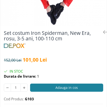
Electrocasnice
Lanterne
Incubatoare oua
Topor camping
Mori cereale si furaje
Seturi de cutite & accesorii
vanatoare si tactice
BINOCLURI & LUNETE
Set costum Iron Spiderman, New Era,
Prastii profesionale de vanatoare
rosu, 3-5 ani, 100-110 cm
Rucsacuri si huse
Bile metalice
Arme sporturi de precizie
101,00 Lei
152,00 Lei
ARTICOLE SUPORTERI
SPORTURI DE ECHIPA
IN STOC
Durata de livrare:
1
Baseball
Adauga in cos
Cod Produs:
G103