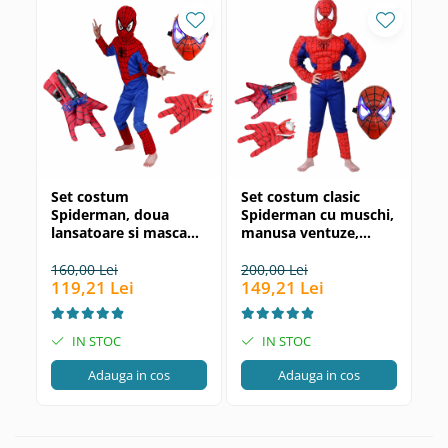
Set costum
Set costum clasic
Se
Spiderman, doua
Spiderman cu muschi,
Sp
lansatoare si masca
manusa ventuze,
ve
plastic LED, rosu, 100-
discuri si masca LED,
di
110 cm, 3-5 ani
110-120 cm, 5-7 ani
5 
160,00 Lei
200,00 Lei
12
119,21 Lei
149,21 Lei
99
IN STOC
IN STOC
Adauga in cos
Adauga in cos