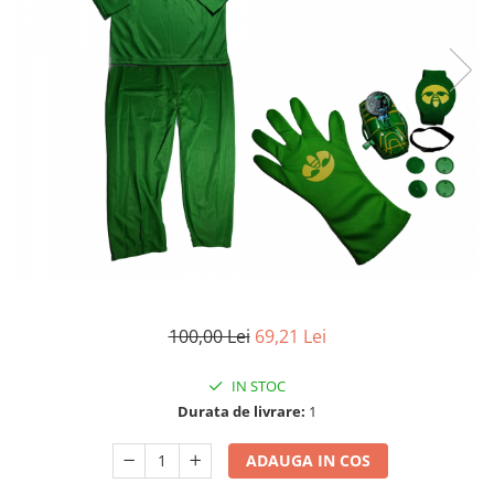
Accesorii tactice si sport
Accesori camping & drumetii
Lanterne
Topor camping
Seturi de cutite & accesorii
vanatoare si tactice
BINOCLURI & LUNETE
Prastii profesionale de vanatoare
Rucsacuri si huse
Bile metalice
Arme sporturi de precizie
ARTICOLE SUPORTERI
100,00 Lei
69,21 Lei
SPORTURI DE ECHIPA
IN STOC
Baseball
Durata de livrare:
1
UNIVERSUL COPIILOR
Costume si seturi pentru copii
ADAUGA IN COS
Accesorii costume copii