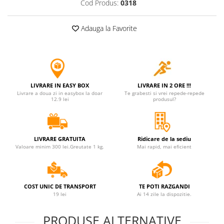
Cod Produs:
0318
Jucarii antistres
Plusuri roblox, rainbow friend
Adauga la Favorite
doors & stitch
Figurine si masinute duble
Instrumente muzicale de jucarie
Gaming, Carti & Birotica
LIVRARE IN EASY BOX
LIVRARE IN 2 ORE !!!
Livrare a doua zi in easybox la doar
Te grabesti si vrei repede-repede
Costume Halloween copii
12.9 lei
produsul?
Costume spiderman
ACCESORII & DIVERSE
LIVRARE GRATUITA
Ridicare de la sediu
Accesorii decorative
Valoare minim 300 lei.Greutate 1 kg.
Mai rapid, mai eficient
Brelocuri
Echipamente petrecere
COST UNIC DE TRANSPORT
TE POTI RAZGANDI
Jocuri de sah si table
19 lei
Ai 14 zile la dispozitie.
Masti si costume adulti
PRODUSE ALTERNATIVE
Produse si dispozitive ajutatoare