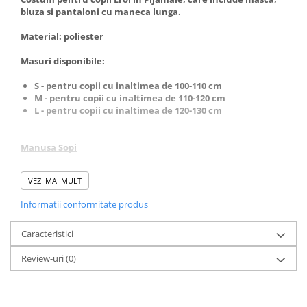
Incubatoare oua
bluza si pantaloni cu maneca lunga.
Mori cereale si furaje
Material: poliester
ELECTRONICE
Masuri disponibile:
Baterii telefoane
Baterii si acumulatori
S - pentru copii cu inaltimea de 100-110 cm
M - pentru copii cu inaltimea de 110-120 cm
Stative
L - pentru copii cu inaltimea de 120-130 cm
Cantare electronice comerciale
Casti audio telefoane
Manusa Sopi
Masini de gaurit si insurubat
Setul contine: Manusa, lansator, 4 discuri.
VEZI MAI MULT
INSTRUMENTE MUZICALE
Dimensiune Manusa: 24 cm x 11 cm
Informatii conformitate produs
Accesorii chitara
Lansator: 9 cm x 7 cm
Accesorii vioara-viola
Caracteristici
Chitare clasice
Review-uri
(0)
CLARINET
Microfoane