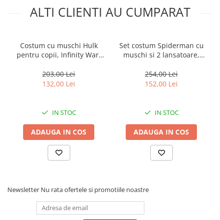
Muzicuta
ALTI CLIENTI AU CUMPARAT
Orga electronica
Viori
Costum cu muschi Hulk
Set costum Spiderman cu
pentru copii, Infinity War,
muschi si 2 lansatoare,
masca inclusa, 110-120 cm,
rosu, 95-110 cm, 3-5 ani
5-7 ani
203,00 Lei
254,00 Lei
132,00 Lei
152,00 Lei
IN STOC
IN STOC
ADAUGA IN COS
ADAUGA IN COS
Newsletter
Nu rata ofertele si promotiile noastre