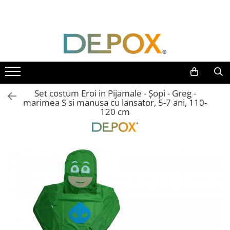
Toate Produsele
SPORT & TIMP LIBER
AUTOAPARARE
Pumnaluri si boxuri
Set costum Eroi in Pijamale - Șopi - Greg -
Bastoane telescopice si nunceaguri
marimea S si manusa cu lansator, 5-7 ani, 110-
120 cm
Electrosoc
Catuse
Spray autoaparare
Seturi & accesorii autoaparare
VANATOARE, DRUMETII & CAMPING
Cutite vanatoare
Bricege
Briceaguri fluture & antrenament
Sabii & Macete