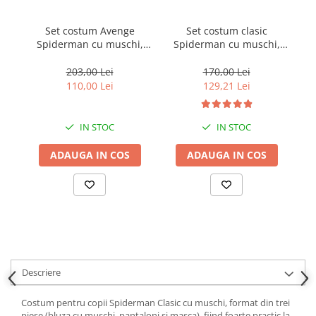
locomotie
CASA SI GRADINA
Set costum Avenge
Set costum clasic
Spiderman cu muschi,
Spiderman cu muschi,
S
Cutite & seturi de cutite
rosu si masca plastic, 5-7
rosu, manusa discuri si
ma
Cutite japoneze
ani, 110-120 cm
masca LED, 7-9 ani, 120-
203,00 Lei
170,00 Lei
130 cm
110,00 Lei
129,21 Lei
Cutite macelarie
Accesori casa & gradina
IN STOC
IN STOC
Accesorii gratar
Accesorii mese si scaune
ADAUGA IN COS
ADAUGA IN COS
Articole ambalare
Articole bucatarie
Articole Craciun
Ascutitoare si seturi de ascutire
cutite
Descriere
Corpuri de iluminat
Electrocasnice
Costum pentru copii Spiderman Clasic cu muschi, format din trei
piese (bluza cu muschi, pantaloni si masca), fiind foarte practic la