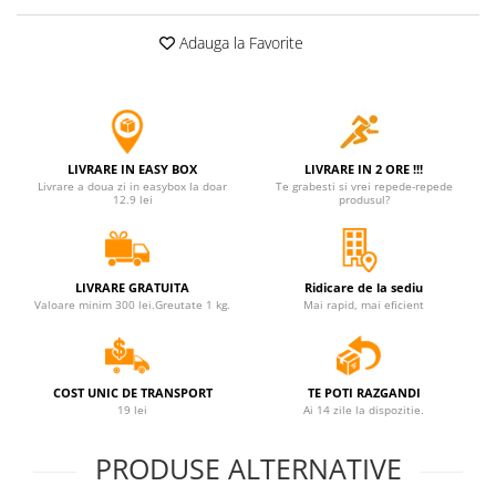
Jucarii antistres
Adauga la Favorite
Plusuri roblox, rainbow friend
doors & stitch
Figurine si masinute duble
Instrumente muzicale de jucarie
LIVRARE IN EASY BOX
LIVRARE IN 2 ORE !!!
Gaming, Carti & Birotica
Livrare a doua zi in easybox la doar
Te grabesti si vrei repede-repede
12.9 lei
produsul?
Costume Halloween copii
Costume spiderman
ACCESORII & DIVERSE
LIVRARE GRATUITA
Ridicare de la sediu
Valoare minim 300 lei.Greutate 1 kg.
Mai rapid, mai eficient
Accesorii decorative
Brelocuri
Echipamente petrecere
COST UNIC DE TRANSPORT
TE POTI RAZGANDI
19 lei
Ai 14 zile la dispozitie.
Jocuri de sah si table
Masti si costume adulti
PRODUSE ALTERNATIVE
Produse si dispozitive ajutatoare