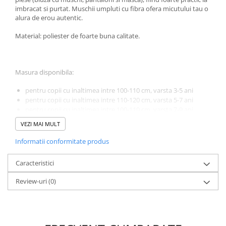
Incubatoare oua
imbracat si purtat. Muschii umpluti cu fibra ofera micutului tau o
Mori cereale si furaje
alura de erou autentic.
ELECTRONICE
Material: poliester de foarte buna calitate.
Baterii telefoane
Baterii si acumulatori
Masura disponibila:
Stative
pentru copii cu inaltimea intre 100-110 cm, varsta 3-5 ani
Cantare electronice comerciale
pentru copii cu inaltimea intre 110-120 cm, varsta 5-7 ani
Casti audio telefoane
pentru copii cu inaltimea intre 100-110 cm, varsta 7-9 ani
Masini de gaurit si insurubat
VEZI MAI MULT
INSTRUMENTE MUZICALE
Informatii conformitate produs
Accesorii chitara
Caracteristici
Accesorii vioara-viola
Review-uri
(0)
Chitare clasice
CLARINET
Microfoane