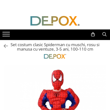
Toate Produsele
SPORT & TIMP LIBER
AUTOAPARARE
Pumnaluri si boxuri
Set costum clasic Spiderman cu muschi, rosu si
Bastoane telescopice si nunceaguri
manusa cu ventuze, 3-5 ani, 100-110 cm
Electrosoc
Catuse
Spray autoaparare
Seturi & accesorii autoaparare
VANATOARE, DRUMETII & CAMPING
Cutite vanatoare
Bricege
Briceaguri fluture & antrenament
Sabii & Macete