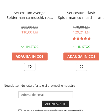
Set costum Avenge
Set costum clasic
Spiderman cu muschi, rosu
Spiderman cu muschi, rosu,
si masca plastic, 5-7 ani,
manusa discuri si masca
110-120 cm
LED, 7-9 ani, 120-130 cm
203,00 Lei
170,00 Lei
110,00 Lei
129,21 Lei
IN STOC
IN STOC
ADAUGA IN COS
ADAUGA IN COS
Newsletter
Nu rata ofertele si promotiile noastre
Vreau sa primesc newsletter cu promotiile