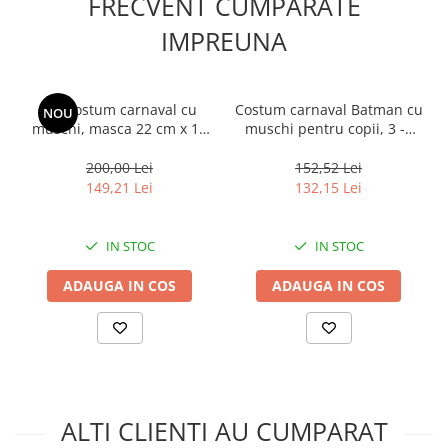
FRECVENT CUMPARATE
Muzicuta
IMPREUNA
Orga electronica
Viori
Set costum carnaval cu
Costum carnaval Batman cu
NOU
muschi, masca 22 cm x 15
muschi pentru copii, 3 -5
cm si masca Batman, PVC
ani, 90-110 cm, negru
cu LED-uri pentru copii
200,00 Lei
152,52 Lei
DEPOX®, 7-9 ani, gri
149,21 Lei
132,15 Lei
IN STOC
IN STOC
ADAUGA IN COS
ADAUGA IN COS
ALTI CLIENTI AU CUMPARAT