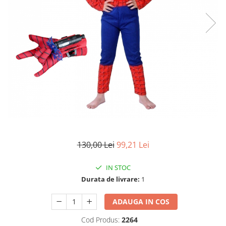
Accesorii tactice si sport
Accesori camping & drumetii
Lanterne
Topor camping
Seturi de cutite & accesorii
vanatoare si tactice
BINOCLURI & LUNETE
Prastii profesionale de vanatoare
Rucsacuri si huse
Bile metalice
Arme sporturi de precizie
130,00 Lei
99,21 Lei
ARTICOLE SUPORTERI
SPORTURI DE ECHIPA
IN STOC
Baseball
Durata de livrare:
1
UNIVERSUL COPIILOR
ADAUGA IN COS
Costume si seturi pentru copii
Cod Produs:
2264
Accesorii costume copii