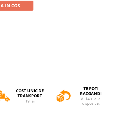
A IN COS
TE POTI
COST UNIC DE
RAZGANDI
TRANSPORT
Ai 14 zile la
19 lei
dispozitie.