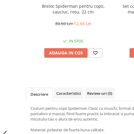
Jucarii antistres
Breloc Spiderman pentru copii,
Set c
cauciuc, rosu, 22 cm
man
Plusuri roblox, rainbow friend
DEPO
doors & stitch
30,50 Lei
12,66 Lei
Figurine si masinute duble
Instrumente muzicale de jucarie
IN STOC
Gaming, Carti & Birotica
ADAUGA IN COS
Costume Halloween copii
Costume spiderman
ACCESORII & DIVERSE
Accesorii decorative
Caracteristici
Review-uri
(0)
Brelocuri
Descriere
Echipamente petrecere
Costum pentru copii Spiderman Clasic cu muschi, format di
Jocuri de sah si table
pantaloni si masca), fiind foarte practic la imbracat si purt
micutului tau o alura de erou autentic.
Masti si costume adulti
Material: poliester de foarte buna calitate.
Produse si dispozitive ajutatoare