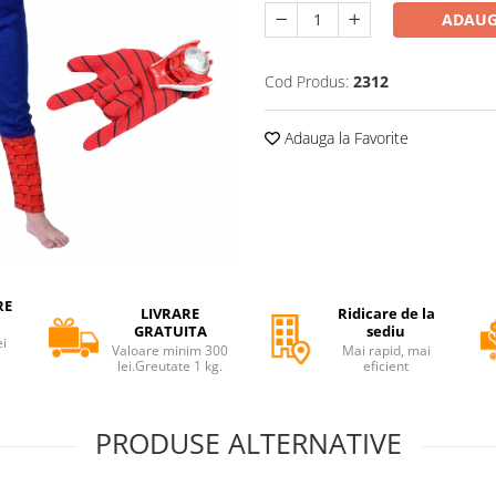
ADAUG
Cod Produs:
2312
Adauga la Favorite
RE
LIVRARE
Ridicare de la
GRATUITA
sediu
ei
Valoare minim 300
Mai rapid, mai
lei.Greutate 1 kg.
eficient
PRODUSE ALTERNATIVE