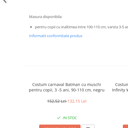
locomotie
CASA SI GRADINA
Masura disponibila:
Cutite & seturi de cutite
pentru copii cu inaltimea intre 100-110 cm, varsta 3-5 a
Cutite japoneze
Cutite macelarie
Informatii conformitate produs
Accesori casa & gradina
Accesorii gratar
Accesorii mese si scaune
Articole ambalare
Articole bucatarie
Costum carnaval Batman cu muschi
Costum
Articole Craciun
pentru copii, 3 -5 ani, 90-110 cm, negru
Infinity
Ascutitoare si seturi de ascutire
152,52 Lei
132,15 Lei
cutite
Corpuri de iluminat
IN STOC
Electrocasnice