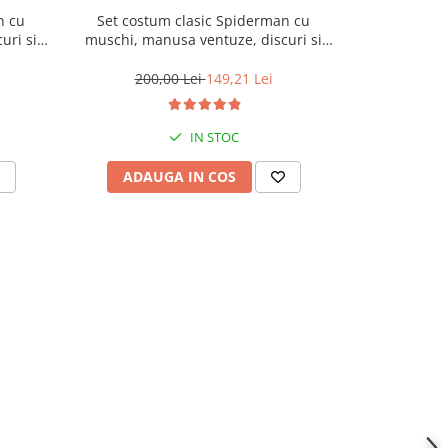
n cu
Set costum clasic Spiderman cu
Set cos
uri si
muschi, manusa ventuze, discuri si
lansatoare s
 ani
masca LED, 110-120 cm, 5-7 ani
100
200,00 Lei
149,21 Lei
160,
IN STOC
ADAUGA IN COS
ADAU