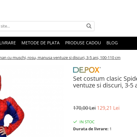
LIVRARE
METODE DE PLATA
PRODUSE CADOU
BLOG
man cu muschi, rosu, manusa ventuze si discuri, 3-5 ani, 100-110 cm
Set costum clasic Spi
ventuze si discuri, 3-5
170,00 Lei
129,21 Lei
IN STOC
Durata de livrare:
1