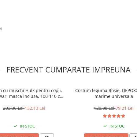
ni
FRECVENT CUMPARATE IMPREUNA
 cu muschi Hulk pentru copii,
Costum leguma Rosie, DEPOX®
 War, masca inclusa, 100-110 cm,
marime universala
3-5 ani
203,36 Lei
132,13 Lei
120,00 Lei
79,21 Lei
IN STOC
IN STOC