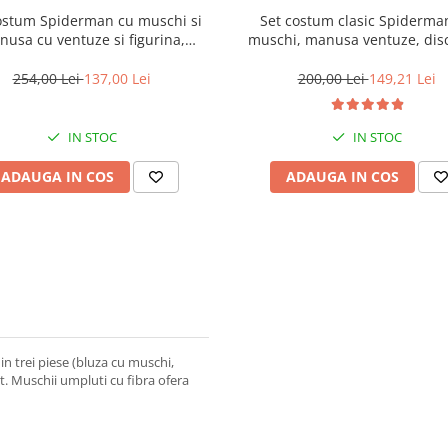
ostum Spiderman cu muschi si
Set costum clasic Spiderma
usa cu ventuze si figurina,
muschi, manusa ventuze, disc
X®, marime M, 5-7 ani, rosu
masca LED, 120-130 cm, 7-9
254,00 Lei
137,00 Lei
200,00 Lei
149,21 Lei
IN STOC
IN STOC
ADAUGA IN COS
ADAUGA IN COS
n trei piese (bluza cu muschi,
at. Muschii umpluti cu fibra ofera