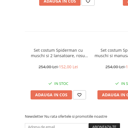
Incubatoare oua
ADAUGA IN COS
Mori cereale si furaje
ELECTRONICE
Baterii telefoane
Baterii si acumulatori
Stative
Set costum Spiderman cu
Set costum S
Cantare electronice comerciale
muschi si 2 lansatoare, rosu,
muschi si manusa
Casti audio telefoane
110-120 cm, 5-7 ani
figurina, DEPO
5-7 ani,
254,00 Lei
152,00 Lei
254,00 Lei
1
Masini de gaurit si insurubat
INSTRUMENTE MUZICALE
IN STOC
IN 
Accesorii chitara
ADAUGA IN COS
ADAUGA IN 
Accesorii vioara-viola
Chitare clasice
CLARINET
Newsletter
Nu rata ofertele si promotiile noastre
Microfoane