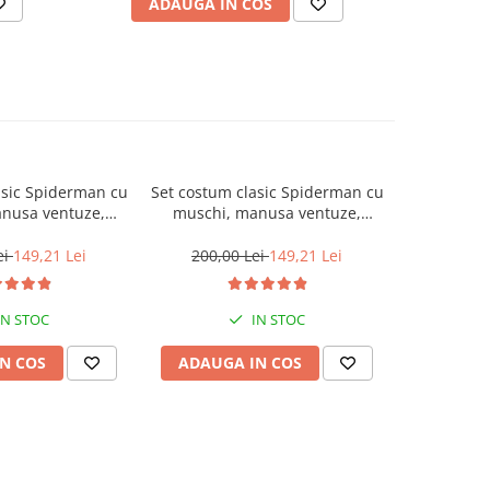
ADAUGA IN COS
AD
asic Spiderman cu
Set costum clasic Spiderman cu
Set cos
nusa ventuze,
muschi, manusa ventuze,
muschi si
sca LED, 110-120
discuri si masca LED, 100-110
95-1
5-7 ani
cm, 3-5 ani
ei
149,21 Lei
200,00 Lei
149,21 Lei
254,0
IN STOC
IN STOC
N COS
ADAUGA IN COS
ADAUG