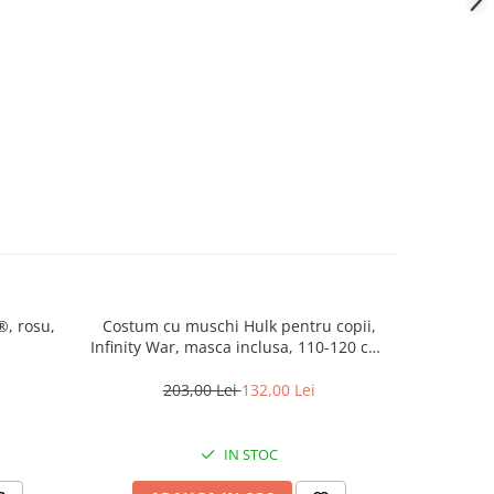
, rosu,
Costum cu muschi Hulk pentru copii,
Costum pen
Infinity War, masca inclusa, 110-120 cm,
Triunghi, 
5-7 ani
203,00 Lei
132,00 Lei
IN STOC