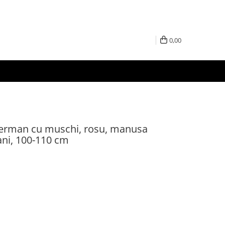
0,00
derman cu muschi, rosu, manusa
 ani, 100-110 cm