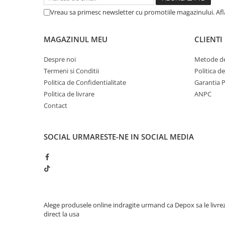
Muzicuta
Vreau sa primesc newsletter cu promotiile magazinului. Af
Orga electronica
Viori
MAGAZINUL MEU
CLIENTI
Despre noi
Metode de
Termeni si Conditii
Politica d
Politica de Confidentialitate
Garantia 
Politica de livrare
ANPC
Contact
SOCIAL
URMARESTE-NE IN SOCIAL MEDIA
Alege produsele online indragite urmand ca Depox sa le livre
direct la usa