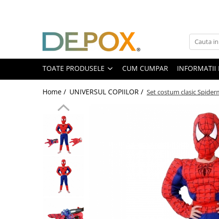
Toate Produsele
SPORT & TIMP LIBER
AUTOAPARARE
TOATE PRODUSELE
CUM CUMPAR
INFORMATII 
Pumnaluri si boxuri
Home /
UNIVERSUL COPIILOR /
Set costum clasic Spider
Bastoane telescopice si nunceaguri
Electrosoc
Catuse
Spray autoaparare
Seturi & accesorii autoaparare
VANATOARE, DRUMETII & CAMPING
Cutite vanatoare
Bricege
Briceaguri fluture & antrenament
Sabii & Macete