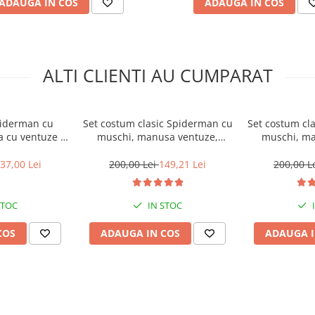
ADAUGA IN COS
ADAUGA IN COS
ALTI CLIENTI AU CUMPARAT
piderman cu
Set costum clasic Spiderman cu
Set costum cl
 cu ventuze si
muschi, manusa ventuze,
muschi, ma
X®, marime M,
discuri si masca LED, 120-130
discuri si ma
 rosu
cm, 7-9 ani
cm, 
37,00 Lei
200,00 Lei
149,21 Lei
200,00 L
STOC
IN STOC
COS
ADAUGA IN COS
ADAUGA I