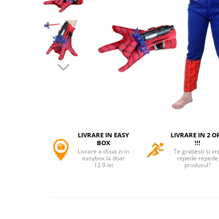
Accesorii tactice si sport
Accesori camping & drumetii
Lanterne
Topor camping
Seturi de cutite & accesorii
vanatoare si tactice
BINOCLURI & LUNETE
Prastii profesionale de vanatoare
Rucsacuri si huse
Bile metalice
Arme sporturi de precizie
LIVRARE IN EASY
LIVRARE IN 2 O
ARTICOLE SUPORTERI
BOX
!!!
Livrare a doua zi in
Te grabesti si vr
SPORTURI DE ECHIPA
easybox la doar
repede-repede
12.9 lei
produsul?
Baseball
UNIVERSUL COPIILOR
Costume si seturi pentru copii
Accesorii costume copii