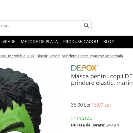
LIVRARE
METODE DE PLATA
PRODUSE CADOU
BLOG
, Incredible Hulk, plastic, verde, prindere elastic, marime universala
Masca pentru copii DEP
prindere elastic, mari
35,00 Lei
15,00 Lei
IN STOC
Durata de livrare:
24-48 h