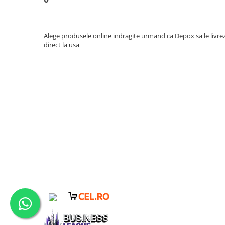
Muzicuta
Orga electronica
Viori
Alege produsele online indragite urmand ca Depox sa le livre
direct la usa