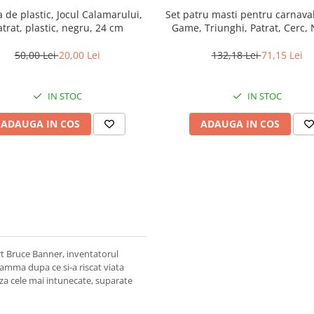
 de plastic, Jocul Calamarului,
Set patru masti pentru carnava
atrat, plastic, negru, 24 cm
Game, Triunghi, Patrat, Cerc, 
Lider
50,00 Lei
20,00 Lei
132,18 Lei
71,15 Lei
IN STOC
IN STOC
ADAUGA IN COS
ADAUGA IN COS
rt Bruce Banner, inventatorul
amma dupa ce si-a riscat viata
aza cele mai intunecate, suparate