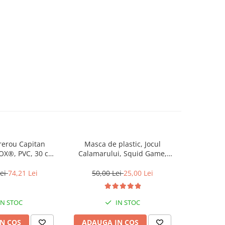
rerou Capitan
Masca de plastic, Jocul
Set mască 
®, PVC, 30 cm,
Calamarului, Squid Game,
cu ven
rosu
Lider, plastic, negru, 20 cm
SpiderMan,
Lei
74,21 Lei
50,00 Lei
25,00 Lei
122,
IN STOC
IN STOC
N COS
ADAUGA IN COS
ADAUG