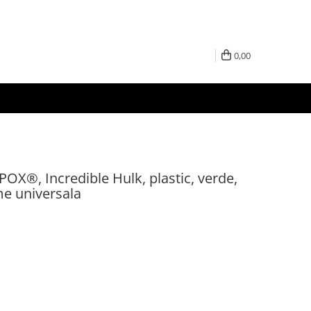
0,00
OX®, Incredible Hulk, plastic, verde,
me universala