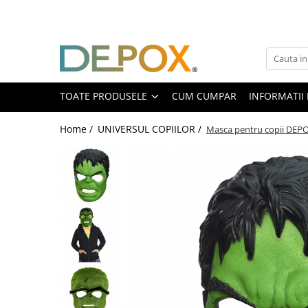
Toate Produsele
SPORT & TIMP LIBER
AUTOAPARARE
TOATE PRODUSELE
CUM CUMPAR
INFORMATII 
Pumnaluri si boxuri
Home /
UNIVERSUL COPIILOR /
Masca pentru copii DEPOX®
Bastoane telescopice si nunceaguri
Electrosoc
Catuse
Spray autoaparare
Seturi & accesorii autoaparare
VANATOARE, DRUMETII & CAMPING
Cutite vanatoare
Bricege
Briceaguri fluture & antrenament
Sabii & Macete