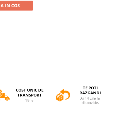
A IN COS
TE POTI
COST UNIC DE
RAZGANDI
TRANSPORT
Ai 14 zile la
19 lei
dispozitie.