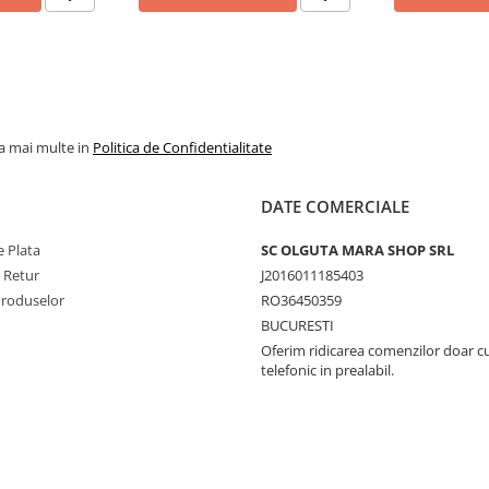
la mai multe in
Politica de Confidentialitate
DATE COMERCIALE
 Plata
SC OLGUTA MARA SHOP SRL
e Retur
J2016011185403
Produselor
RO36450359
BUCURESTI
Oferim ridicarea comenzilor doar c
telefonic in prealabil.