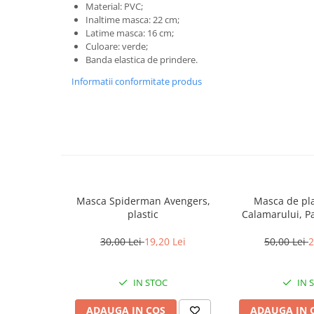
Material: PVC;
locomotie
Inaltime masca: 22 cm;
CASA SI GRADINA
Latime masca: 16 cm;
Culoare: verde;
Cutite & seturi de cutite
Banda elastica de prindere.
Cutite japoneze
Informatii conformitate produs
Cutite macelarie
Accesori casa & gradina
Accesorii gratar
Accesorii mese si scaune
Articole ambalare
Articole bucatarie
Masca Spiderman Avengers,
Masca de plas
Articole Craciun
plastic
Calamarului, Pat
negru, 
Ascutitoare si seturi de ascutire
30,00 Lei
19,20 Lei
50,00 Lei
2
cutite
Corpuri de iluminat
IN STOC
IN 
Electrocasnice
ADAUGA IN COS
ADAUGA IN 