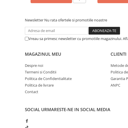
Incubatoare oua
Mori cereale si furaje
ELECTRONICE
Newsletter
Nu rata ofertele si promotiile noastre
Baterii telefoane
Baterii si acumulatori
Vreau sa primesc newsletter cu promotiile magazinului. Af
Stative
Cantare electronice comerciale
MAGAZINUL MEU
CLIENTI
Casti audio telefoane
Despre noi
Metode de
Masini de gaurit si insurubat
Termeni si Conditii
Politica d
INSTRUMENTE MUZICALE
Politica de Confidentialitate
Garantia 
Politica de livrare
ANPC
Accesorii chitara
Contact
Accesorii vioara-viola
Chitare clasice
SOCIAL
URMARESTE-NE IN SOCIAL MEDIA
CLARINET
Microfoane