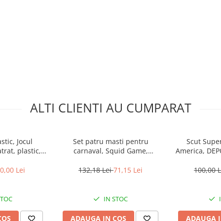
ALTI CLIENTI AU CUMPARAT
tic, Jocul
Set patru masti pentru
Scut Supe
rat, plastic,
carnaval, Squid Game,
America, DEPOX
24 cm
Triunghi, Patrat, Cerc, Negru,
Lider
0,00 Lei
132,18 Lei
71,15 Lei
100,00 
STOC
IN STOC
COS
ADAUGA IN COS
ADAUGA I