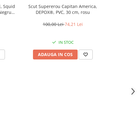
l, Squid
Scut Supererou Capitan America,
Masca de pl
Negru,
DEPOX®, PVC, 30 cm, rosu
Squid Game, 
100,00 Lei
74,21 Lei
50
IN STOC
ADAUGA IN COS
ADAU