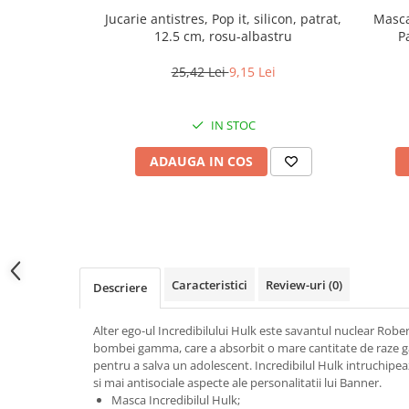
Jucarii antistres
Jucarie antistres, Pop it, silicon, patrat,
Masca
12.5 cm, rosu-albastru
P
Plusuri roblox, rainbow friend
doors & stitch
25,42 Lei
9,15 Lei
Figurine si masinute duble
Instrumente muzicale de jucarie
IN STOC
Gaming, Carti & Birotica
ADAUGA IN COS
Costume Halloween copii
Costume spiderman
ACCESORII & DIVERSE
Accesorii decorative
Caracteristici
Review-uri
(0)
Brelocuri
Descriere
Echipamente petrecere
Alter ego-ul Incredibilului Hulk este savantul nuclear Robe
Jocuri de sah si table
bombei gamma, care a absorbit o mare cantitate de raze g
pentru a salva un adolescent. Incredibilul Hulk intruchipe
Masti si costume adulti
si mai antisociale aspecte ale personalitatii lui Banner.
Produse si dispozitive ajutatoare
Masca Incredibilul Hulk;