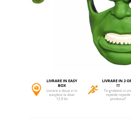
Accesorii tactice si sport
Accesori camping & drumetii
Lanterne
Topor camping
Seturi de cutite & accesorii
vanatoare si tactice
BINOCLURI & LUNETE
Prastii profesionale de vanatoare
Rucsacuri si huse
Bile metalice
Arme sporturi de precizie
LIVRARE IN EASY
LIVRARE IN 2 O
ARTICOLE SUPORTERI
BOX
!!!
Livrare a doua zi in
Te grabesti si vr
SPORTURI DE ECHIPA
easybox la doar
repede-repede
12.9 lei
produsul?
Baseball
UNIVERSUL COPIILOR
Costume si seturi pentru copii
Accesorii costume copii