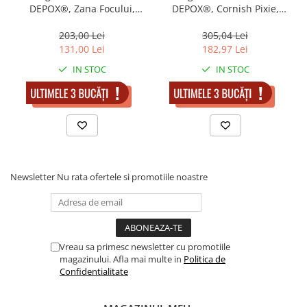
DEPOX®, Zana Focului,
DEPOX®, Cornish Pixie,
rasina, lucrata manual, 17
seria Harry Potter, 17 cm,
cm, verde
suport sticla inclus
203,00 Lei
305,04 Lei
131,00 Lei
182,97 Lei
IN STOC
IN STOC
ADAUGA IN COS
ADAUGA IN COS
Newsletter
Nu rata ofertele si promotiile noastre
Vreau sa primesc newsletter cu promotiile
magazinului. Afla mai multe in
Politica de
Confidentialitate