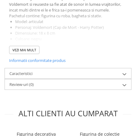
Voldemort si reuseste sa fie atat de sonor in lumea vrajitorilor,
incat multi dintre ei le e frica sa-i pomeneasca si numele.
Pachetul contine: figurina cu roba, bagheta si stativ.
Model: articulat
Personaj: Voldemort (Cap de Mort - Harry Potter)
Dimensiune: 18 x 8 cm
Culoare: negru
Bagheta este, de asemenea, articulata
VEZI MAI MULT
Informatii conformitate produs
Caracteristici
Review-uri
(0)
ALTI CLIENTI AU CUMPARAT
Figurina decorativa
Figurina de colectie