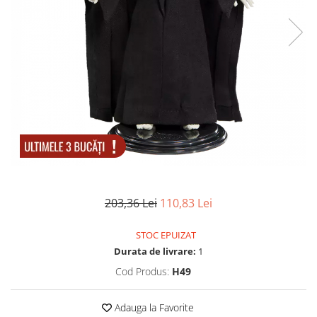
Electrocasnice
Lanterne
Incubatoare oua
Topor camping
Mori cereale si furaje
Seturi de cutite & accesorii
vanatoare si tactice
BINOCLURI & LUNETE
Prastii profesionale de vanatoare
Rucsacuri si huse
Bile metalice
Arme sporturi de precizie
ARTICOLE SUPORTERI
203,36 Lei
110,83 Lei
SPORTURI DE ECHIPA
Baseball
STOC EPUIZAT
Durata de livrare:
1
Cod Produs:
H49
Adauga la Favorite