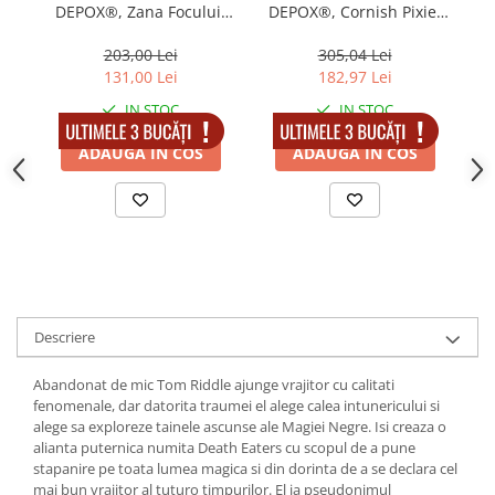
DEPOX®, Zana Focului,
DEPOX®, Cornish Pixie,
rasina, lucrata manual,
seria Harry Potter, 17 cm,
F
17 cm, verde
suport sticla inclus
203,00 Lei
305,04 Lei
131,00 Lei
182,97 Lei
IN STOC
IN STOC
ADAUGA IN COS
ADAUGA IN COS
Descriere
Abandonat de mic Tom Riddle ajunge vrajitor cu calitati
fenomenale, dar datorita traumei el alege calea intunericului si
alege sa exploreze tainele ascunse ale Magiei Negre. Isi creaza o
alianta puternica numita Death Eaters cu scopul de a pune
stapanire pe toata lumea magica si din dorinta de a se declara cel
mai bun vrajitor al tuturo timpurilor. El ia pseudonimul