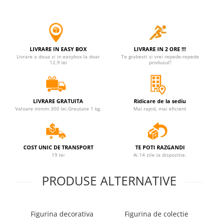
LIVRARE IN EASY BOX
LIVRARE IN 2 ORE !!!
Livrare a doua zi in easybox la doar
Te grabesti si vrei repede-repede
12.9 lei
produsul?
LIVRARE GRATUITA
Ridicare de la sediu
Valoare minim 300 lei.Greutate 1 kg.
Mai rapid, mai eficient
COST UNIC DE TRANSPORT
TE POTI RAZGANDI
19 lei
Ai 14 zile la dispozitie.
PRODUSE ALTERNATIVE
Figurina decorativa
Figurina de colectie