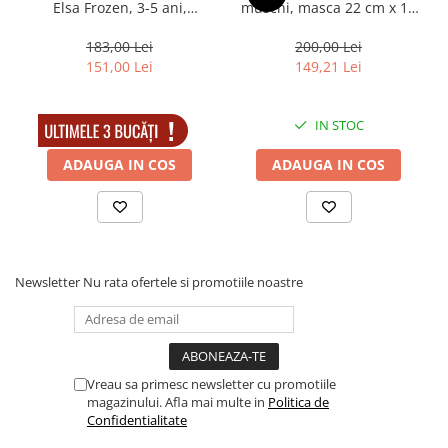
Elsa Frozen, 3-5 ani,
muschi, masca 22 cm x 15
Muzicuta
Carnaval
cm si masca Batman, PVC
Orga electronica
cu LED-uri pentru copii
183,00 Lei
200,00 Lei
DEPOX®, 7-9 ani, gri
151,00 Lei
149,21 Lei
Viori
IN STOC
IN STOC
ADAUGA IN COS
ADAUGA IN COS
Newsletter
Nu rata ofertele si promotiile noastre
Vreau sa primesc newsletter cu promotiile
magazinului. Afla mai multe in
Politica de
Confidentialitate