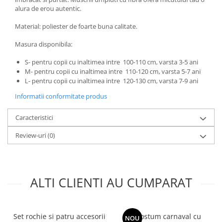
Incubatoare oua
alura de erou autentic.
Mori cereale si furaje
Material: poliester de foarte buna calitate.
ELECTRONICE
Masura disponibila:
Baterii telefoane
Baterii si acumulatori
S- pentru copii cu inaltimea intre 100-110 cm, varsta 3-5 ani
M- pentru copii cu inaltimea intre 110-120 cm, varsta 5-7 ani
Stative
L- pentru copii cu inaltimea intre 120-130 cm, varsta 7-9 ani
Cantare electronice comerciale
Informatii conformitate produs
Casti audio telefoane
Caracteristici
Masini de gaurit si insurubat
Review-uri
(0)
INSTRUMENTE MUZICALE
Accesorii chitara
Accesorii vioara-viola
ALTI CLIENTI AU CUMPARAT
Chitare clasice
CLARINET
Microfoane
Set rochie si patru accesorii
Set costum carnaval cu
NOU