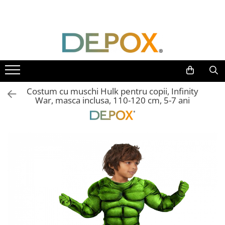
Toate Produsele
SPORT & TIMP LIBER
AUTOAPARARE
Pumnaluri si boxuri
Costum cu muschi Hulk pentru copii, Infinity
Bastoane telescopice si nunceaguri
War, masca inclusa, 110-120 cm, 5-7 ani
Electrosoc
Catuse
Spray autoaparare
Seturi & accesorii autoaparare
VANATOARE, DRUMETII & CAMPING
Cutite vanatoare
Bricege
Briceaguri fluture & antrenament
Sabii & Macete