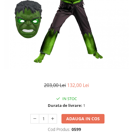
Accesorii tactice si sport
Accesori camping & drumetii
Lanterne
Topor camping
Seturi de cutite & accesorii
vanatoare si tactice
BINOCLURI & LUNETE
Prastii profesionale de vanatoare
Rucsacuri si huse
Bile metalice
Arme sporturi de precizie
203,00 Lei
132,00 Lei
ARTICOLE SUPORTERI
SPORTURI DE ECHIPA
IN STOC
Baseball
Durata de livrare:
1
UNIVERSUL COPIILOR
ADAUGA IN COS
Costume si seturi pentru copii
Cod Produs:
0599
Accesorii costume copii