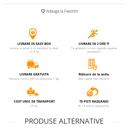
Jucarii antistres
Adauga la Favorite
Plusuri roblox, rainbow friend
doors & stitch
Figurine si masinute duble
Instrumente muzicale de jucarie
LIVRARE IN EASY BOX
LIVRARE IN 2 ORE !!!
Gaming, Carti & Birotica
Livrare a doua zi in easybox la doar
Te grabesti si vrei repede-repede
12.9 lei
produsul?
Costume Halloween copii
Costume spiderman
ACCESORII & DIVERSE
LIVRARE GRATUITA
Ridicare de la sediu
Valoare minim 300 lei.Greutate 1 kg.
Mai rapid, mai eficient
Accesorii decorative
Brelocuri
Echipamente petrecere
COST UNIC DE TRANSPORT
TE POTI RAZGANDI
19 lei
Ai 14 zile la dispozitie.
Jocuri de sah si table
Masti si costume adulti
PRODUSE ALTERNATIVE
Produse si dispozitive ajutatoare