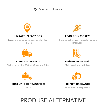
Adauga la Favorite
LIVRARE IN EASY BOX
LIVRARE IN 2 ORE !!!
Livrare a doua zi in easybox la doar
Te grabesti si vrei repede-repede
12.9 lei
produsul?
LIVRARE GRATUITA
Ridicare de la sediu
Valoare minim 300 lei.Greutate 1 kg.
Mai rapid, mai eficient
COST UNIC DE TRANSPORT
TE POTI RAZGANDI
19 lei
Ai 14 zile la dispozitie.
PRODUSE ALTERNATIVE