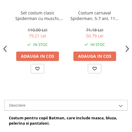
Set costum clasic
Costum carnaval
Spiderman cu muschi,
Spiderman, 5-7 ani, 110-
mu
rosu si masca plastic, 3-5
120 cm, negru
ani, 100-110 cm
110,00 Lei
71,18 Lei
79,21 Lei
50,79 Lei
IN STOC
IN STOC
ADAUGA IN COS
ADAUGA IN COS
Descriere
Costum pentru copii Batman, care include masca, bluza,
pelerina si pantaloni.