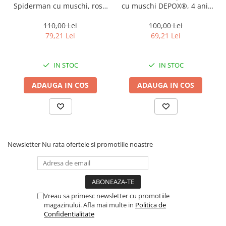
Spiderman cu muschi, rosu
cu muschi DEPOX®, 4 ani,
si masca plastic, 3-5 ani,
poliester, rosu
100-110 cm
110,00 Lei
100,00 Lei
79,21 Lei
69,21 Lei
IN STOC
IN STOC
ADAUGA IN COS
ADAUGA IN COS
Newsletter
Nu rata ofertele si promotiile noastre
Vreau sa primesc newsletter cu promotiile
magazinului. Afla mai multe in
Politica de
Confidentialitate