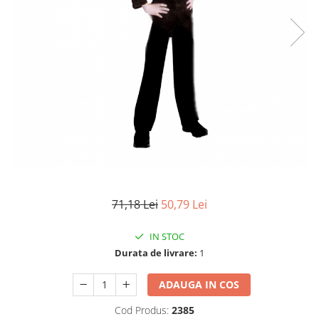
Electrocasnice
Lanterne
Incubatoare oua
Topor camping
Mori cereale si furaje
Seturi de cutite & accesorii
vanatoare si tactice
BINOCLURI & LUNETE
Prastii profesionale de vanatoare
Rucsacuri si huse
Bile metalice
Arme sporturi de precizie
ARTICOLE SUPORTERI
71,18 Lei
50,79 Lei
SPORTURI DE ECHIPA
Baseball
IN STOC
Durata de livrare:
1
ADAUGA IN COS
Cod Produs:
2385