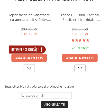
Topor tactic de vanatoare
Topor DEPOX®, Tactical
cu amnar,cutit si fluier,
Spirit, otel inoxidabil,
DEPOX®, 35,5 cm, teaca
negru, 40 cm, teaca inclusa
inclusa
203,00 Lei
203,00 Lei
132,00 Lei
131,00 Lei
IN STOC
IN STOC
ADAUGA IN COS
ADAUGA IN COS
Newsletter
Nu rata ofertele si promotiile noastre