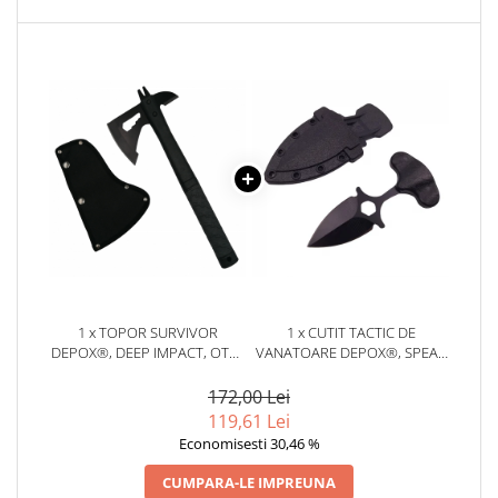
1 x TOPOR SURVIVOR
1 x CUTIT TACTIC DE
DEPOX®, DEEP IMPACT, OTEL
VANATOARE DEPOX®, SPEAR
INOXIDABIL, NEGRU, 33 CM,
TRAP, 8 CM, NEGRU, TEACA
TEACA INCLUSA
CU PRINDERE CUREA
172,00 Lei
119,61 Lei
Economisesti 30,46 %
CUMPARA-LE IMPREUNA