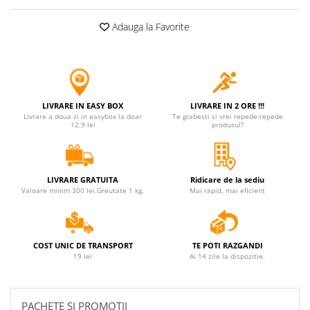
Adauga la Favorite
LIVRARE IN EASY BOX
LIVRARE IN 2 ORE !!!
Livrare a doua zi in easybox la doar
Te grabesti si vrei repede-repede
12.9 lei
produsul?
LIVRARE GRATUITA
Ridicare de la sediu
Valoare minim 300 lei.Greutate 1 kg.
Mai rapid, mai eficient
COST UNIC DE TRANSPORT
TE POTI RAZGANDI
19 lei
Ai 14 zile la dispozitie.
PACHETE SI PROMOTII