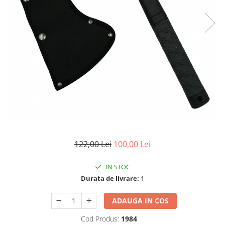
Electrocasnice
Lanterne
Incubatoare oua
Topor camping
Mori cereale si furaje
Seturi de cutite & accesorii
vanatoare si tactice
BINOCLURI & LUNETE
Prastii profesionale de vanatoare
Rucsacuri si huse
Bile metalice
Arme sporturi de precizie
ARTICOLE SUPORTERI
122,00 Lei
100,00 Lei
SPORTURI DE ECHIPA
Baseball
IN STOC
Durata de livrare:
1
ADAUGA IN COS
Cod Produs:
1984