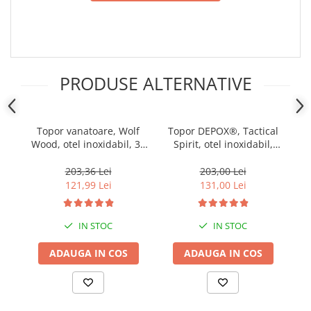
PRODUSE ALTERNATIVE
Topor vanatoare, Wolf
Topor DEPOX®, Tactical
To
Wood, otel inoxidabil, 33
Spirit, otel inoxidabil,
cm, teaca inclusa
negru, 40 cm, teaca
inclusa
/
203,36 Lei
203,00 Lei
121,99 Lei
131,00 Lei
IN STOC
IN STOC
ADAUGA IN COS
ADAUGA IN COS