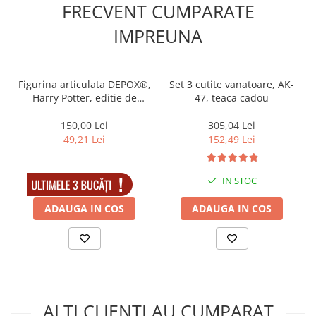
FRECVENT CUMPARATE
IMPREUNA
Figurina articulata DEPOX®,
Set 3 cutite vanatoare, AK-
Harry Potter, editie de
47, teaca cadou
colectie, 18 cm, stativ inclus
150,00 Lei
305,04 Lei
49,21 Lei
152,49 Lei
IN STOC
IN STOC
ADAUGA IN COS
ADAUGA IN COS
ALTI CLIENTI AU CUMPARAT