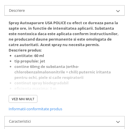
Descriere
Spray Autoaparare USA POLICE cu efect ce dureaza pana la
sapte ore, in functie de intensitatea aplicarii. Substanta
este nontoxica daca este aplicata conform instructiunilor,
ne producand daune permanente si este omologata de
catre autoritati. Acest spray nu necesita permis.
Descriere produs:
cantitate: 60 ml
tip propulsie: jet
contine 60mg de substanta (ortho-
chlorobenzalmalononitrile + chili) puternic iritanta
pentru ochi, piele si caile respiratorii
continut spray biodegradabil
eficienta maxima: 3 m
AVERTISMENT
VEZI MAI MULT
- la distante mai mici de 1 m exista pericolul producerii de
Informatii conformitate produs
vatamari grave
- a NU se pulveriza impotriva vantului
- a Nu se expune direct sub razele soarelui
Caracteristici
- a NU se arunca in foc