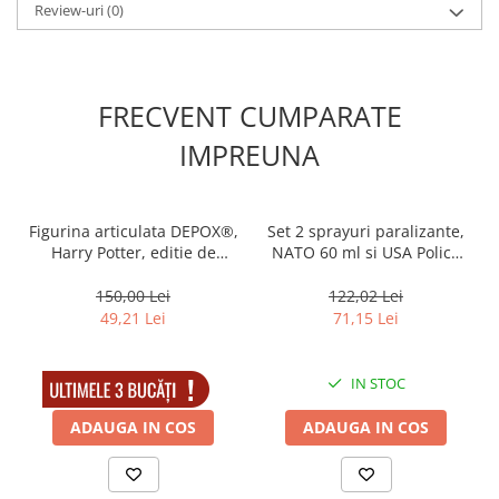
Review-uri
(0)
- a NU se lasa la indemana copiilor
- a NU se folosi impotriva animalelor care nu reprezinta un
risc pentru dvs.
*In functie de stoc, designul sprayului poate sa difere
FRECVENT CUMPARATE
IMPREUNA
Figurina articulata DEPOX®,
Set 2 sprayuri paralizante,
Harry Potter, editie de
NATO 60 ml si USA Police
colectie, 18 cm, stativ inclus
110 ml
150,00 Lei
122,02 Lei
49,21 Lei
71,15 Lei
IN STOC
IN STOC
ADAUGA IN COS
ADAUGA IN COS