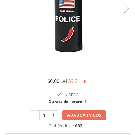
Electrocasnice
Lanterne
Incubatoare oua
Topor camping
Mori cereale si furaje
Seturi de cutite & accesorii
vanatoare si tactice
BINOCLURI & LUNETE
Prastii profesionale de vanatoare
Rucsacuri si huse
Bile metalice
Arme sporturi de precizie
ARTICOLE SUPORTERI
60,00 Lei
39,21 Lei
SPORTURI DE ECHIPA
IN STOC
Baseball
Durata de livrare:
1
ADAUGA IN COS
Cod Produs:
1882