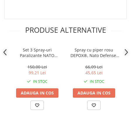
PRODUSE ALTERNATIVE
Set 3 Spray-uri
Spray cu piper rosu
Sp
Paralizante NATO
DEPOX®, Nato Defense,
di
Defence, 110 ml,
gel, auto-aparare, 50 ml,
Propulsie Jet, Verde
verde
150,00 Lei
66,09 Lei
99,21 Lei
45,65 Lei
IN STOC
IN STOC
ADAUGA IN COS
ADAUGA IN COS