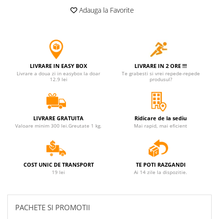
Adauga la Favorite
LIVRARE IN EASY BOX
LIVRARE IN 2 ORE !!!
Livrare a doua zi in easybox la doar
Te grabesti si vrei repede-repede
12.9 lei
produsul?
LIVRARE GRATUITA
Ridicare de la sediu
Valoare minim 300 lei.Greutate 1 kg.
Mai rapid, mai eficient
COST UNIC DE TRANSPORT
TE POTI RAZGANDI
19 lei
Ai 14 zile la dispozitie.
PACHETE SI PROMOTII