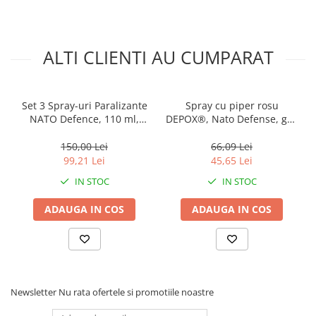
ALTI CLIENTI AU CUMPARAT
Set 3 Spray-uri Paralizante
Spray cu piper rosu
NATO Defence, 110 ml,
DEPOX®, Nato Defense, gel,
Propulsie Jet, Verde
auto-aparare, 50 ml, verde
150,00 Lei
66,09 Lei
99,21 Lei
45,65 Lei
IN STOC
IN STOC
ADAUGA IN COS
ADAUGA IN COS
Newsletter
Nu rata ofertele si promotiile noastre