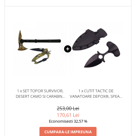
locomotie
CASA SI GRADINA
Cutite & seturi de cutite
Cutite japoneze
Cutite macelarie
Accesori casa & gradina
Accesorii gratar
Accesorii mese si scaune
Articole ambalare
Articole bucatarie
1 x SET TOPOR SURVIVOR,
1 x CUTIT TACTIC DE
Articole Craciun
DESERT CAMO SI CARABINA
VANATOARE DEPOX®, SPEAR
MULTIFUNCTIONALA 6 IN 1,
TRAP, 8 CM, NEGRU, TEACA
Ascutitoare si seturi de ascutire
DEPOX, 39 CM
CU PRINDERE CUREA
253,00 Lei
cutite
170,61 Lei
Corpuri de iluminat
Economisesti 32,57 %
Electrocasnice
CUMPARA-LE IMPREUNA