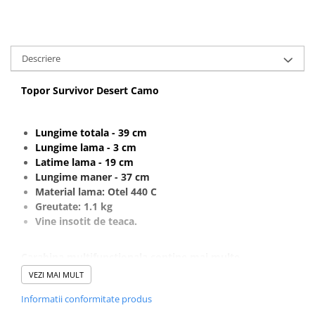
Muzicuta
Orga electronica
Viori
Descriere
Topor Survivor Desert Camo
Lungime totala - 39 cm
Lungime lama - 3 cm
Latime lama - 19 cm
Lungime maner - 37 cm
Material lama: Otel 440 C
Greutate: 1.1 kg
Vine insotit de teaca.
Carabina multifunctionala conține mai multe
instrumente care sunt utile în activitatile zilnice. Il poti
VEZI MAI MULT
lua cu tine intr-o excursie in padure, camping sau la
Informatii conformitate produs
munte.