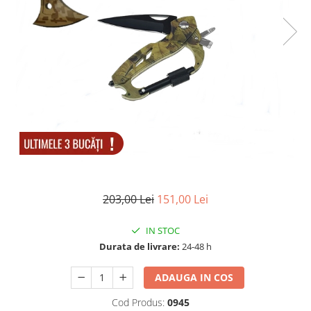
Accesorii tactice si sport
Accesori camping & drumetii
Lanterne
Topor camping
Seturi de cutite & accesorii
vanatoare si tactice
BINOCLURI & LUNETE
Prastii profesionale de vanatoare
Rucsacuri si huse
Bile metalice
Arme sporturi de precizie
203,00 Lei
151,00 Lei
ARTICOLE SUPORTERI
SPORTURI DE ECHIPA
IN STOC
Baseball
Durata de livrare:
24-48 h
UNIVERSUL COPIILOR
ADAUGA IN COS
Costume si seturi pentru copii
Cod Produs:
0945
Accesorii costume copii