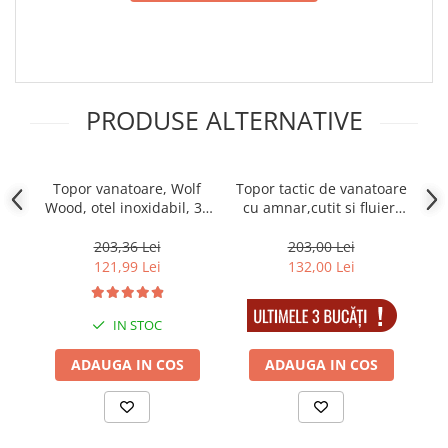
Incubatoare oua
Mori cereale si furaje
ELECTRONICE
Baterii telefoane
PRODUSE ALTERNATIVE
Baterii si acumulatori
Stative
Cantare electronice comerciale
Topor vanatoare, Wolf
Topor tactic de vanatoare
To
Wood, otel inoxidabil, 33
cu amnar,cutit si fluier,
Casti audio telefoane
cm, teaca inclusa
DEPOX®, 35,5 cm, teaca
Masini de gaurit si insurubat
inclusa
/
203,36 Lei
203,00 Lei
121,99 Lei
132,00 Lei
INSTRUMENTE MUZICALE
Accesorii chitara
IN STOC
IN STOC
Accesorii vioara-viola
Chitare clasice
ADAUGA IN COS
ADAUGA IN COS
CLARINET
Microfoane