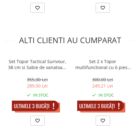
ALTI CLIENTI AU CUMPARAT
Set Topor Tactical Surivour,
Set 2 x Topor
38 cm si Sabie de vanatoare
multifunctional cu 6 piese
, Dragon Stance , DEPOX® ,
DEPOX® , Amnar/Fluier
Cutit de aruncat si teaca
/Cuțit/Busola , 43.5 cm ,
355,00 Lei
300,00 Lei
incluse
Aluminiu
289,00 Lei
249,21 Lei
IN STOC
IN STOC
ADAUGA IN COS
ADAUGA IN COS