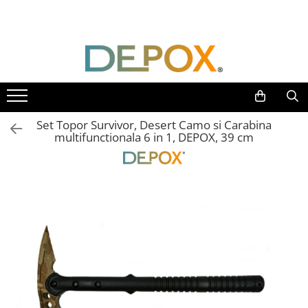
Toate Produsele
SPORT & TIMP LIBER
AUTOAPARARE
Pumnaluri si boxuri
Set Topor Survivor, Desert Camo si Carabina
Bastoane telescopice si nunceaguri
multifunctionala 6 in 1, DEPOX, 39 cm
Electrosoc
Catuse
Spray autoaparare
Seturi & accesorii autoaparare
VANATOARE, DRUMETII & CAMPING
Cutite vanatoare
Bricege
Briceaguri fluture & antrenament
Sabii & Macete