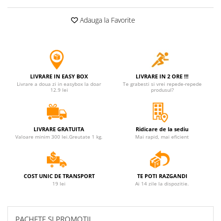
Jucarii antistres
Adauga la Favorite
Plusuri roblox, rainbow friend
doors & stitch
Figurine si masinute duble
Instrumente muzicale de jucarie
LIVRARE IN EASY BOX
LIVRARE IN 2 ORE !!!
Gaming, Carti & Birotica
Livrare a doua zi in easybox la doar
Te grabesti si vrei repede-repede
12.9 lei
produsul?
Costume Halloween copii
Costume spiderman
ACCESORII & DIVERSE
LIVRARE GRATUITA
Ridicare de la sediu
Valoare minim 300 lei.Greutate 1 kg.
Mai rapid, mai eficient
Accesorii decorative
Brelocuri
Echipamente petrecere
COST UNIC DE TRANSPORT
TE POTI RAZGANDI
19 lei
Ai 14 zile la dispozitie.
Jocuri de sah si table
Masti si costume adulti
Produse si dispozitive ajutatoare
PACHETE SI PROMOTII