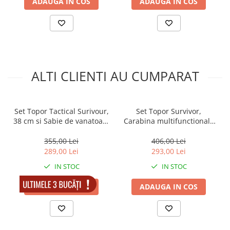
ADAUGA IN COS
ADAUGA IN COS
ALTI CLIENTI AU CUMPARAT
Set Topor Tactical Surivour,
Set Topor Survivor,
38 cm si Sabie de vanatoare
Carabina multifunctionala
, Dragon Stance , DEPOX® ,
si Briceag Stiletto, DEPOX®,
Cutit de aruncat si teaca
otel
355,00 Lei
406,00 Lei
incluse
289,00 Lei
293,00 Lei
IN STOC
IN STOC
ADAUGA IN COS
ADAUGA IN COS