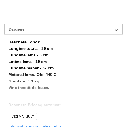
Muzicuta
Orga electronica
Viori
Descriere
Descriere Topor:
Lungime totala - 39 cm
Lungime lama - 3 cm
Latime lama - 19 cm
Lungime maner - 37 cm
Material lama: Otel 440 C
Greutate: 1.1 kg
Vine insotit de teaca.
Descriere Briceag automat:
Lungime totala: 33 cm;
VEZI MAI MULT
Lungime lama: 15 cm;
Lungime maner: 18 cm;
Informatii conformitate produs