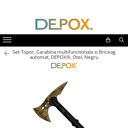
Toate Produsele
SPORT & TIMP LIBER
AUTOAPARARE
Pumnaluri si boxuri
Set Topor, Carabina multifunctionala si Briceag
Bastoane telescopice si nunceaguri
automat, DEPOX®, Otel, Negru
Electrosoc
Catuse
Spray autoaparare
Seturi & accesorii autoaparare
VANATOARE, DRUMETII & CAMPING
Cutite vanatoare
Bricege
Briceaguri fluture & antrenament
Sabii & Macete