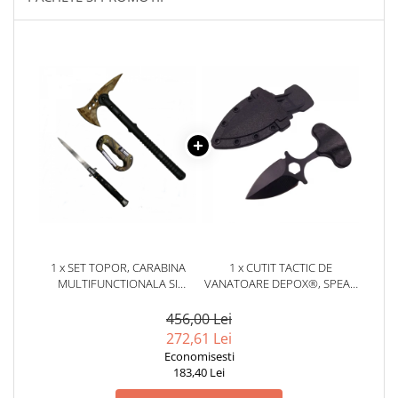
locomotie
CASA SI GRADINA
Cutite & seturi de cutite
Cutite japoneze
Cutite macelarie
Accesori casa & gradina
Accesorii gratar
Accesorii mese si scaune
Articole ambalare
Articole bucatarie
1 x SET TOPOR, CARABINA
1 x CUTIT TACTIC DE
Articole Craciun
MULTIFUNCTIONALA SI
VANATOARE DEPOX®, SPEAR
Ascutitoare si seturi de ascutire
BRICEAG AUTOMAT, DEPOX®,
TRAP, 8 CM, NEGRU, TEACA
OTEL, NEGRU
CU PRINDERE CUREA
cutite
456,00 Lei
272,61 Lei
Corpuri de iluminat
Economisesti
Electrocasnice
183,40 Lei