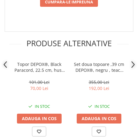
Incubatoare oua
CUMPARA-LE IMPREUNA
Mori cereale si furaje
ELECTRONICE
Baterii telefoane
Baterii si acumulatori
PRODUSE ALTERNATIVE
Stative
Cantare electronice comerciale
Topor DEPOX®, Black
Set doua topoare ,39 cm
T
Casti audio telefoane
Paracord, 22.5 cm, husa
DEPOX®, negru , teaca
Masini de gaurit si insurubat
inclusa
inclusa
i
101,00 Lei
355,00 Lei
INSTRUMENTE MUZICALE
70,00 Lei
192,00 Lei
Accesorii chitara
Accesorii vioara-viola
IN STOC
IN STOC
Chitare clasice
ADAUGA IN COS
ADAUGA IN COS
CLARINET
Microfoane