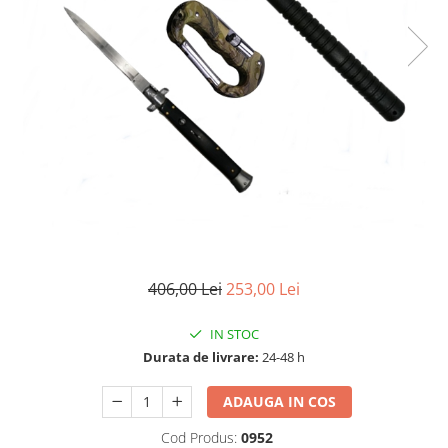
Accesorii tactice si sport
Accesori camping & drumetii
Lanterne
Topor camping
Seturi de cutite & accesorii
vanatoare si tactice
BINOCLURI & LUNETE
Prastii profesionale de vanatoare
Rucsacuri si huse
Bile metalice
Arme sporturi de precizie
406,00 Lei
253,00 Lei
ARTICOLE SUPORTERI
SPORTURI DE ECHIPA
IN STOC
Baseball
Durata de livrare:
24-48 h
UNIVERSUL COPIILOR
ADAUGA IN COS
Costume si seturi pentru copii
Accesorii costume copii
Cod Produs:
0952