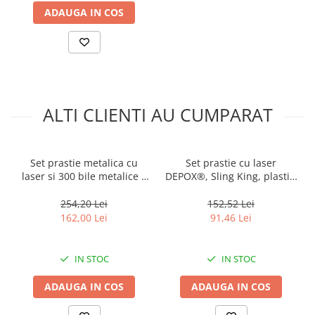
ADAUGA IN COS
ALTI CLIENTI AU CUMPARAT
Set prastie metalica cu
Set prastie cu laser
laser si 300 bile metalice 9
DEPOX®, Sling King, plastic,
mm, 12 cm, boloboc, maner
11.5 cm, cu boloboc,
lemn, maro, husa inclusa
argintiu si 200 bile metalice
254,20 Lei
152,52 Lei
7 mm
162,00 Lei
91,46 Lei
IN STOC
IN STOC
ADAUGA IN COS
ADAUGA IN COS