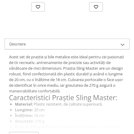
Muzicuta
Orga electronica
Viori
Descriere
Acest set de praștie și bile metalice este ideal pentru cei pasionați
de tir recreativ, antrenamente de precizie sau activități de
vânătoare de mici dimensiuni. Praștia Sling Master are un design
robust, fiind confecționată din plastic durabil și având o lungime
de 20 cm, cu o înălțime de 18 cm. Culoarea portocalie o face ușor
de identificat în orice mediu, iar greutatea de 270 g asigură o
manevrabilitate confortabilă.
Caracteristici Praștie Sling Master:
Material:
Plastic rezistent, de calitate superioară.
Lungime:
20 cm
Înălțime:
18 cm
Greutate:
270 g
Putere și Durabilitate:
Praștia este echipată cu un cauciuc
din latex rezistent la întindere, cu un capăt de piele pentru o