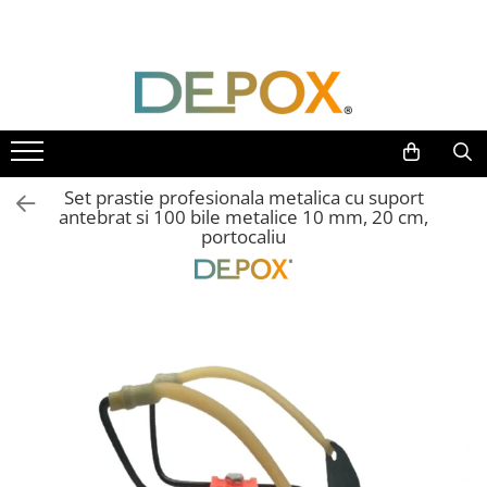
Toate Produsele
SPORT & TIMP LIBER
AUTOAPARARE
Pumnaluri si boxuri
Set prastie profesionala metalica cu suport
Bastoane telescopice si nunceaguri
antebrat si 100 bile metalice 10 mm, 20 cm,
portocaliu
Electrosoc
Catuse
Spray autoaparare
Seturi & accesorii autoaparare
VANATOARE, DRUMETII & CAMPING
Cutite vanatoare
Bricege
Briceaguri fluture & antrenament
Sabii & Macete