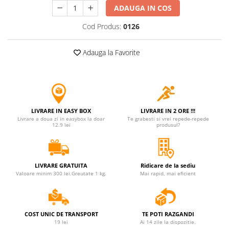
ADAUGA IN COS
Jucarii antistres
Cod Produs:
0126
Plusuri roblox, rainbow friend
doors & stitch
Adauga la Favorite
Figurine si masinute duble
Instrumente muzicale de jucarie
Gaming, Carti & Birotica
Costume Halloween copii
LIVRARE IN EASY BOX
LIVRARE IN 2 ORE !!!
Costume spiderman
Livrare a doua zi in easybox la doar
Te grabesti si vrei repede-repede
12.9 lei
produsul?
ACCESORII & DIVERSE
Accesorii decorative
Brelocuri
LIVRARE GRATUITA
Ridicare de la sediu
Valoare minim 300 lei.Greutate 1 kg.
Mai rapid, mai eficient
Echipamente petrecere
Jocuri de sah si table
Masti si costume adulti
COST UNIC DE TRANSPORT
TE POTI RAZGANDI
19 lei
Ai 14 zile la dispozitie.
Produse si dispozitive ajutatoare