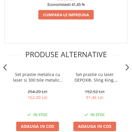
Incubatoare oua
Economisesti 41,45 %
Mori cereale si furaje
CUMPARA-LE IMPREUNA
ELECTRONICE
Baterii telefoane
Baterii si acumulatori
Stative
PRODUSE ALTERNATIVE
Cantare electronice comerciale
Casti audio telefoane
Masini de gaurit si insurubat
Set prastie metalica cu
Set prastie cu laser
S
laser si 300 bile metalice
DEPOX®, Sling King,
la
INSTRUMENTE MUZICALE
9 mm, 12 cm, boloboc,
plastic, 11.5 cm, cu
1
Accesorii chitara
maner lemn, maro, husa
boloboc, argintiu si 200
ma
254,20 Lei
152,52 Lei
inclusa
bile metalice 7 mm
162,00 Lei
91,46 Lei
Accesorii vioara-viola
Chitare clasice
IN STOC
IN STOC
CLARINET
Microfoane
ADAUGA IN COS
ADAUGA IN COS