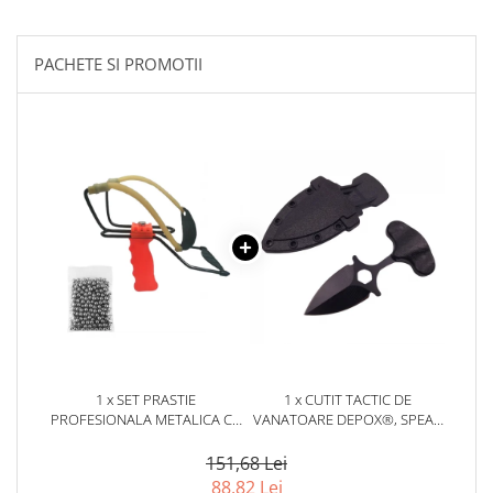
locomotie
CASA SI GRADINA
PACHETE SI PROMOTII
Cutite & seturi de cutite
Cutite japoneze
Cutite macelarie
Accesori casa & gradina
Accesorii gratar
Accesorii mese si scaune
Articole ambalare
Articole bucatarie
Articole Craciun
Ascutitoare si seturi de ascutire
cutite
1 x SET PRASTIE
1 x CUTIT TACTIC DE
PROFESIONALA METALICA CU
VANATOARE DEPOX®, SPEAR
Corpuri de iluminat
SUPORT ANTEBRAT SI 100
TRAP, 8 CM, NEGRU, TEACA
BILE METALICE 10 MM, 20 CM,
CU PRINDERE CUREA
Electrocasnice
151,68 Lei
PORTOCALIU
88,82 Lei