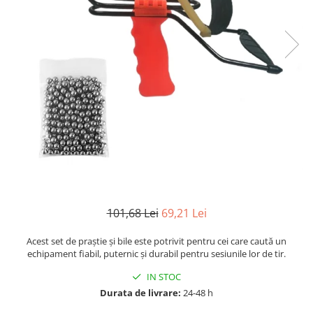
Accesorii tactice si sport
Accesori camping & drumetii
Lanterne
Topor camping
Seturi de cutite & accesorii
vanatoare si tactice
BINOCLURI & LUNETE
Prastii profesionale de vanatoare
Rucsacuri si huse
Bile metalice
Arme sporturi de precizie
ARTICOLE SUPORTERI
101,68 Lei
69,21 Lei
SPORTURI DE ECHIPA
Acest set de praștie și bile este potrivit pentru cei care caută un
Baseball
echipament fiabil, puternic și durabil pentru sesiunile lor de tir.
UNIVERSUL COPIILOR
IN STOC
Costume si seturi pentru copii
Durata de livrare:
24-48 h
Accesorii costume copii