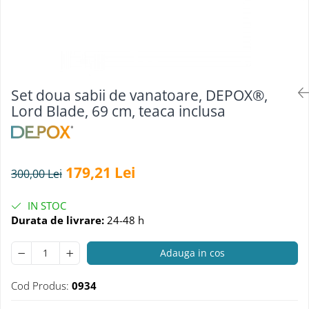
Accesorii tactice si sport
Accesori camping & drumetii
Lanterne
Topor camping
Seturi de cutite & accesorii
vanatoare si tactice
Set doua sabii de vanatoare, DEPOX®,
Lord Blade, 69 cm, teaca inclusa
BINOCLURI & LUNETE
Prastii profesionale de vanatoare
Rucsacuri si huse
Bile metalice
179,21 Lei
300,00 Lei
Arme sporturi de precizie
ARTICOLE SUPORTERI
IN STOC
Durata de livrare:
24-48 h
SPORTURI DE ECHIPA
Baseball
Adauga in cos
UNIVERSUL COPIILOR
Costume si seturi pentru copii
Cod Produs:
0934
Accesorii costume copii