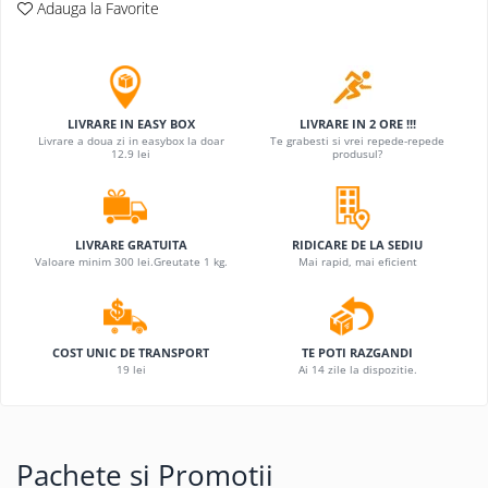
Adauga la Favorite
Jucarii antistres
Plusuri roblox, rainbow friend
doors & stitch
Figurine si masinute duble
LIVRARE IN EASY BOX
LIVRARE IN 2 ORE !!!
Livrare a doua zi in easybox la doar
Te grabesti si vrei repede-repede
Instrumente muzicale de jucarie
12.9 lei
produsul?
Gaming, Carti & Birotica
Costume Halloween copii
LIVRARE GRATUITA
RIDICARE DE LA SEDIU
Costume spiderman
Valoare minim 300 lei.Greutate 1 kg.
Mai rapid, mai eficient
ACCESORII & DIVERSE
Accesorii decorative
Brelocuri
COST UNIC DE TRANSPORT
TE POTI RAZGANDI
19 lei
Ai 14 zile la dispozitie.
Echipamente petrecere
Jocuri de sah si table
Masti si costume adulti
Pachete si Promotii
Produse si dispozitive ajutatoare