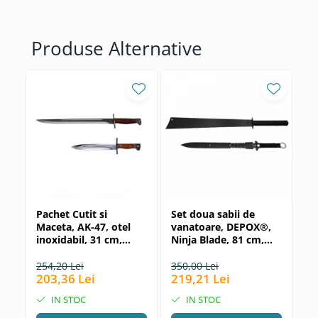
Incubatoare oua
Mori cereale si furaje
Produse Alternative
ELECTRONICE
Baterii telefoane
Baterii si acumulatori
Stative
Cantare electronice comerciale
Casti audio telefoane
Masini de gaurit si insurubat
INSTRUMENTE MUZICALE
Pachet Cutit si
Set doua sabii de
Se
Accesorii chitara
Maceta, AK-47, otel
vanatoare, DEPOX®,
va
Accesorii vioara-viola
inoxidabil, 31 cm,
Ninja Blade, 81 cm,
ma
teaca inclusa
negru, teaca inclusa
cm
Chitare clasice
te
254,20 Lei
350,00 Lei
30
203,36 Lei
219,21 Lei
18
CLARINET
IN STOC
IN STOC
Microfoane