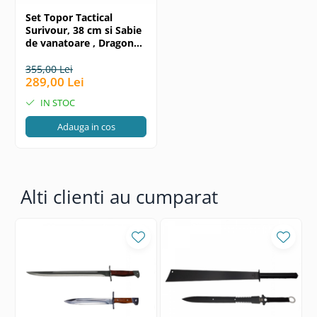
Set Topor Tactical
Surivour, 38 cm si Sabie
de vanatoare , Dragon
Stance , DEPOX® , Cutit
de aruncat si teaca
355,00 Lei
289,00 Lei
incluse
IN STOC
Adauga in cos
Alti clienti au cumparat