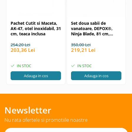
Pachet Cutit si Maceta,
Set doua sabii de
AK-47, otel inoxidabil, 31
vanatoare, DEPOX®,
cm, teaca inclusa
Ninja Blade, 81 cm,
negru, teaca inclusa
254,20 Lei
350,00 Lei
203,36 Lei
219,21 Lei
IN STOC
IN STOC
Adauga in cos
Adauga in cos
Newsletter
Nu rata ofertele si promotiile noastre