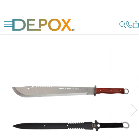
Toate Produsele
SPORT & TIMP LIBER
AUTOAPARARE
Pumnaluri si boxuri
Bastoane telescopice si nunceaguri
Electrosoc
Catuse
Spray autoaparare
Seturi & accesorii autoaparare
VANATOARE, DRUMETII & CAMPING
Cutite vanatoare
Bricege
Briceaguri fluture & antrenament
Sabii & Macete