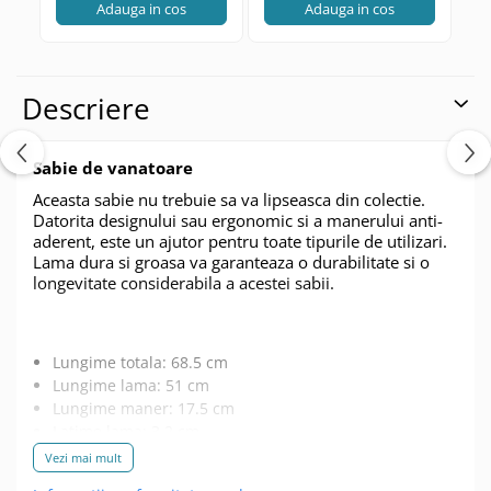
Adauga in cos
Adauga in cos
Muzicuta
Orga electronica
Viori
Descriere
Sabie de vanatoare
Aceasta sabie nu trebuie sa va lipseasca din colectie.
Datorita designului sau ergonomic si a manerului anti-
aderent, este un ajutor pentru toate tipurile de utilizari.
Lama dura si groasa va garanteaza o durabilitate si o
longevitate considerabila a acestei sabii.
Lungime totala: 68.5 cm
Lungime lama: 51 cm
Lungime maner: 17.5 cm
Latime lama: 3.2 cm
Grosime lama: 0.1 cm
Vezi mai mult
Greutate: 380 g