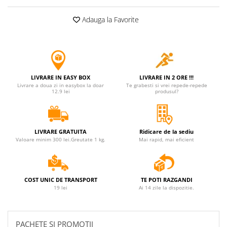
Adauga la Favorite
LIVRARE IN EASY BOX
LIVRARE IN 2 ORE !!!
Livrare a doua zi in easybox la doar
Te grabesti si vrei repede-repede
12.9 lei
produsul?
LIVRARE GRATUITA
Ridicare de la sediu
Valoare minim 300 lei.Greutate 1 kg.
Mai rapid, mai eficient
COST UNIC DE TRANSPORT
TE POTI RAZGANDI
19 lei
Ai 14 zile la dispozitie.
PACHETE SI PROMOTII