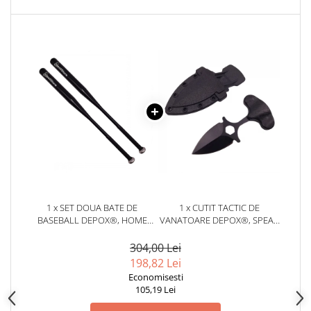
1 x SET DOUA BATE DE
1 x CUTIT TACTIC DE
BASEBALL DEPOX®, HOME
VANATOARE DEPOX®, SPEAR
RUN, ALUMINIU, 80 CM,
TRAP, 8 CM, NEGRU, TEACA
NEGRU
CU PRINDERE CUREA
304,00 Lei
198,82 Lei
Economisesti
105,19 Lei