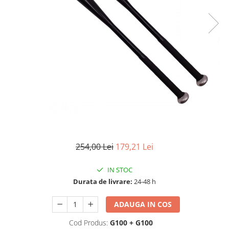
Electrocasnice
Lanterne
Incubatoare oua
Topor camping
Mori cereale si furaje
Seturi de cutite & accesorii
vanatoare si tactice
BINOCLURI & LUNETE
Prastii profesionale de vanatoare
Rucsacuri si huse
Bile metalice
Arme sporturi de precizie
ARTICOLE SUPORTERI
254,00 Lei
179,21 Lei
SPORTURI DE ECHIPA
Baseball
IN STOC
Durata de livrare:
24-48 h
ADAUGA IN COS
Cod Produs:
G100 + G100