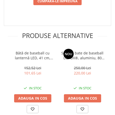
CUMPARA-LE IMPREUNA
PRODUSE ALTERNATIVE
Bâtă de baseball cu
Set trei bate de baseball
Se
NOU
lanternă LED, 41 cm,
DEPOX®, aluminiu, 80
D
autoapărare
cm, auriu
152,52 Lei
250,00 Lei
101,65 Lei
220,00 Lei
IN STOC
IN STOC
ADAUGA IN COS
ADAUGA IN COS