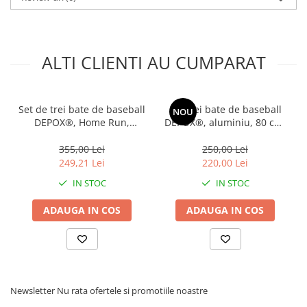
ALTI CLIENTI AU CUMPARAT
Set de trei bate de baseball
Set trei bate de baseball
NOU
DEPOX®, Home Run,
DEPOX®, aluminiu, 80 cm,
aluminiu, 80 cm, negru
auriu
355,00 Lei
250,00 Lei
249,21 Lei
220,00 Lei
IN STOC
IN STOC
ADAUGA IN COS
ADAUGA IN COS
Newsletter
Nu rata ofertele si promotiile noastre