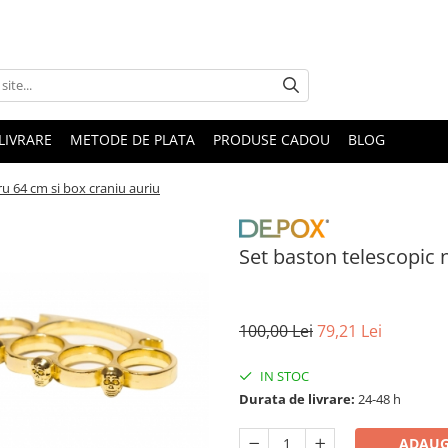
LIVRARE
METODE DE PLATA
PRODUSE CADOU
BLOG
ru 64 cm si box craniu auriu
Set baston telescopic 
100,00 Lei
79,21 Lei
IN STOC
Durata de livrare:
24-48 h
ADAUG