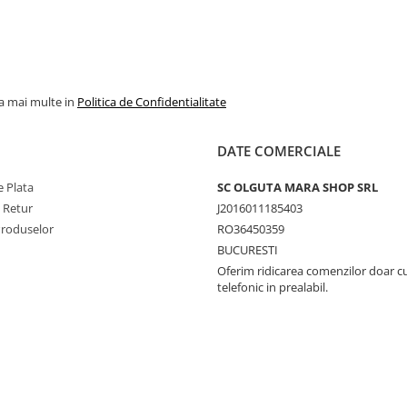
la mai multe in
Politica de Confidentialitate
DATE COMERCIALE
 Plata
SC OLGUTA MARA SHOP SRL
e Retur
J2016011185403
Produselor
RO36450359
BUCURESTI
Oferim ridicarea comenzilor doar c
telefonic in prealabil.