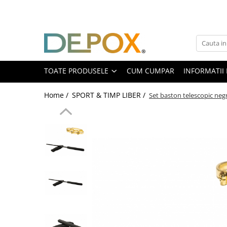
Toate Produsele
SPORT & TIMP LIBER
AUTOAPARARE
TOATE PRODUSELE
CUM CUMPAR
INFORMATII 
Pumnaluri si boxuri
Home /
SPORT & TIMP LIBER /
Set baston telescopic neg
Bastoane telescopice si nunceaguri
Electrosoc
Catuse
Spray autoaparare
Seturi & accesorii autoaparare
VANATOARE, DRUMETII & CAMPING
Cutite vanatoare
Bricege
Briceaguri fluture & antrenament
Sabii & Macete