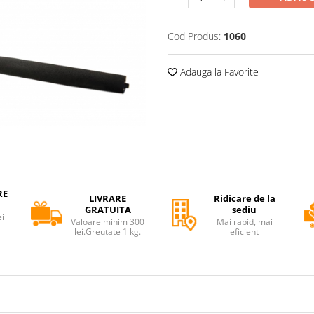
Cod Produs:
1060
Adauga la Favorite
RE
LIVRARE
Ridicare de la
GRATUITA
sediu
ei
Valoare minim 300
Mai rapid, mai
lei.Greutate 1 kg.
eficient