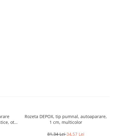
arare
Rozeta DEPOX, tip pumnal, autoaparare,
Pumnal, ti
ice, otel
1 cm, multicolor
m
81,34 Lei
34,57 Lei