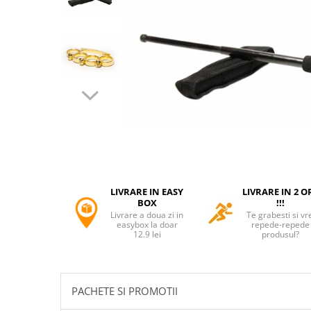
Accesorii tactice si sport
Accesori camping & drumetii
Lanterne
Topor camping
Seturi de cutite & accesorii
vanatoare si tactice
BINOCLURI & LUNETE
Prastii profesionale de vanatoare
Rucsacuri si huse
Bile metalice
Arme sporturi de precizie
LIVRARE IN EASY
LIVRARE IN 2 O
ARTICOLE SUPORTERI
BOX
!!!
Livrare a doua zi in
Te grabesti si vr
SPORTURI DE ECHIPA
easybox la doar
repede-repede
12.9 lei
produsul?
Baseball
UNIVERSUL COPIILOR
Costume si seturi pentru copii
PACHETE SI PROMOTII
Accesorii costume copii