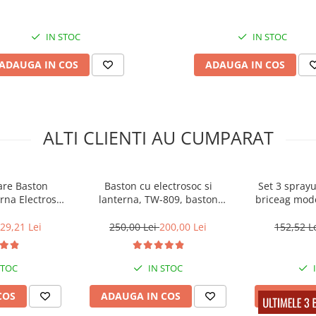
ent de antrenati si durizati la
IN STOC
IN STOC
resori sau câinilor agresivi.
ADAUGA IN COS
ADAUGA IN COS
mai sus . Nu raspundem de
am sa aveti un comportament
ALTI CLIENTI AU CUMPARAT
are Baston
Baston cu electrosoc si
Set 3 spray
erna Electrosoc
lanterna, TW-809, baston
briceag mode
pray-uri Nato
telescopic, 77 cm, cadou
29,21 Lei
250,00 Lei
200,00 Lei
152,52 L
STOC
IN STOC
COS
ADAUGA IN COS
ADAUGA I