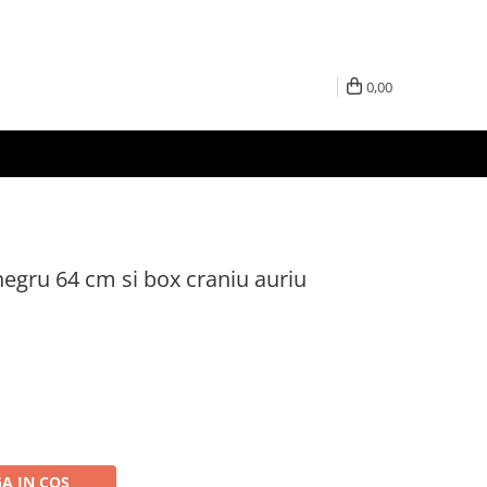
0,00
negru 64 cm si box craniu auriu
A IN COS