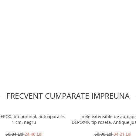
FRECVENT CUMPARATE IMPREUNA
DEPOX, tip pumnal, autoaparare,
Inele extensible de autoap
 usoara si rezistenta , nu iti rupe
1 cm, negru
DEPOX®, tip rozeta, Antique Just
ne ale pumnului atunci cand esti
inoxidabil, auriu, 0.5 c
50,84 Lei
24,40 Lei
50,00 Lei
34,21 Lei