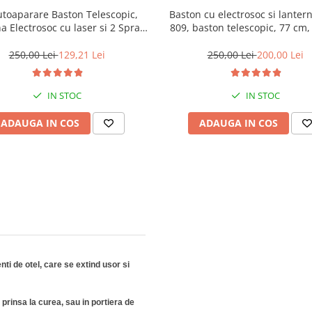
utoaparare Baston Telescopic,
Baston cu electrosoc si lanter
a Electrosoc cu laser si 2 Spray-
809, baston telescopic, 77 cm
uri Nato
250,00 Lei
129,21 Lei
250,00 Lei
200,00 Lei
IN STOC
IN STOC
ADAUGA IN COS
ADAUGA IN COS
ti de otel, care se extind usor si
prinsa la curea, sau in portiera de