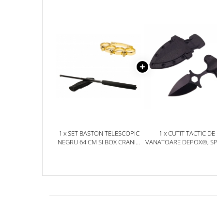
Jucarii antistres
Plusuri roblox, rainbow friend
doors & stitch
Figurine si masinute duble
Instrumente muzicale de jucarie
Gaming, Carti & Birotica
Costume Halloween copii
Costume spiderman
ACCESORII & DIVERSE
1 x SET BASTON TELESCOPIC
1 x CUTIT TACTIC DE
Accesorii decorative
NEGRU 64 CM SI BOX CRANIU
VANATOARE DEPOX®, S
AURIU
TRAP, 8 CM, NEGRU, TE
Brelocuri
CU PRINDERE CUREA
Echipamente petrecere
Jocuri de sah si table
Masti si costume adulti
Produse si dispozitive ajutatoare