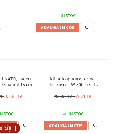
IN STOC
ADAUGA IN COS
AD
uri NATO, cadou
Kit autoaparare format
Set 6 sp
l spaniol 15 cm
electrosoc TW 800 si set 2
NATO, pr
spray-uri Nato paralizant 60ml
ei
101,65 Lei
200,00 Lei
99,21 Lei
300,0
IN STOC
IN STOC
N COS
ADAUGA IN COS
ADAUG