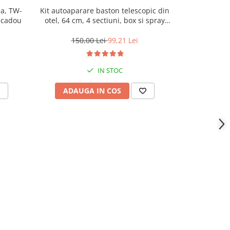
na, TW-
Kit autoaparare baston telescopic din
Set Box auto
, cadou
otel, 64 cm, 4 sectiuni, box si spray
Night, 
paralizant Nato
150,00 Lei
99,21 Lei
101
IN STOC
ADAUGA IN COS
ADAU