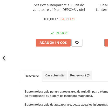
locomotie
Set Box autoaparare si Cutit de
Kit a
vanatoare , 19 cm DEPOX® , otel
Lantern
CASA SI GRADINA
Cutite & seturi de cutite
100,00 Lei
64,21 Lei
Cutite japoneze
Cutite macelarie
IN STOC
Accesori casa & gradina
ADAUGA IN COS
Accesorii gratar
Accesorii mese si scaune
Articole ambalare
Articole bucatarie
Articole Craciun
Caracteristici
Review-uri
(0)
Descriere
Ascutitoare si seturi de ascutire
cutite
Baston telescopic pentru autoparare, alcatuit din patru elemen
Corpuri de iluminat
se strang usor, cu sistem de inchidere magnetica.
Electrocasnice
Baston telescopic de autoaparare, poate avea loc in buzunar, 