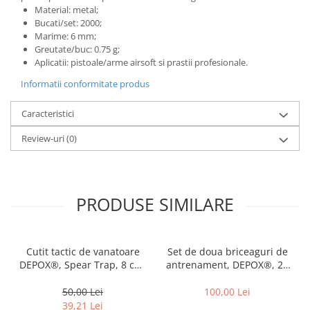
Material: metal;
Bucati/set: 2000;
Marime: 6 mm;
Greutate/buc: 0.75 g;
Aplicatii: pistoale/arme airsoft si prastii profesionale.
Informatii conformitate produs
Caracteristici
Review-uri
(0)
PRODUSE SIMILARE
Cutit tactic de vanatoare
Set de doua briceaguri de
DEPOX®, Spear Trap, 8 cm,
antrenament, DEPOX®, 22
negru, teaca cu prindere
cm, multicolor
curea
50,00 Lei
100,00 Lei
39,21 Lei