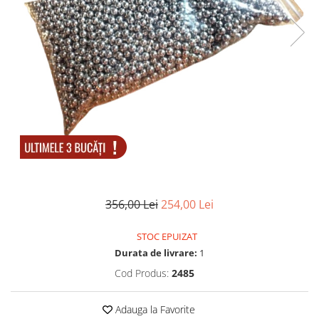
Electrocasnice
Lanterne
Incubatoare oua
Topor camping
Mori cereale si furaje
Seturi de cutite & accesorii
vanatoare si tactice
BINOCLURI & LUNETE
Prastii profesionale de vanatoare
Rucsacuri si huse
Bile metalice
Arme sporturi de precizie
ARTICOLE SUPORTERI
356,00 Lei
254,00 Lei
SPORTURI DE ECHIPA
Baseball
STOC EPUIZAT
Durata de livrare:
1
Cod Produs:
2485
Adauga la Favorite