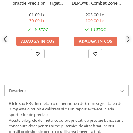
prastie Precision Target 7
DEPOX®, Combat Zone,
p
mm
airsoft si prastie, 7 mm,
0.75g, argintiu
61,00 Lei
203,00 Lei
39,00 Lei
100,00 Lei
IN STOC
IN STOC
ADAUGA IN COS
ADAUGA IN COS
Descriere
Bilele sau BBs din metal cu dimensiunea de 6 mm si greutatea de
0.75g este o munitie calibrata si cu un raport excelent in aria
sporturilor de precizie.
Aceste bile grele de metal ce au proprietati de precizie buna, sunt
concepute doar pentru arme puternice de airsoft sau pentru
prastii profesionale pentru o utilizarea tragerii la tinta.