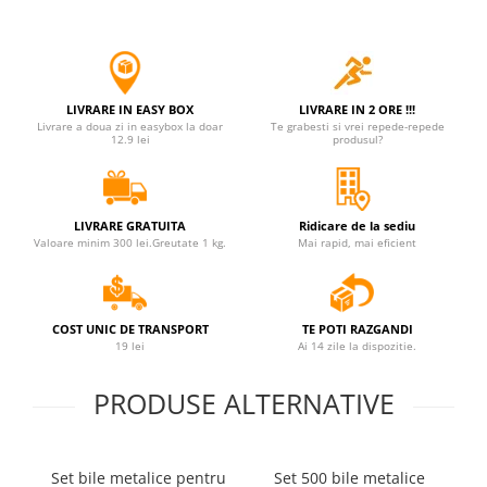
LIVRARE IN EASY BOX
LIVRARE IN 2 ORE !!!
Livrare a doua zi in easybox la doar
Te grabesti si vrei repede-repede
12.9 lei
produsul?
LIVRARE GRATUITA
Ridicare de la sediu
Valoare minim 300 lei.Greutate 1 kg.
Mai rapid, mai eficient
COST UNIC DE TRANSPORT
TE POTI RAZGANDI
19 lei
Ai 14 zile la dispozitie.
PRODUSE ALTERNATIVE
Set bile metalice pentru
Set 500 bile metalice