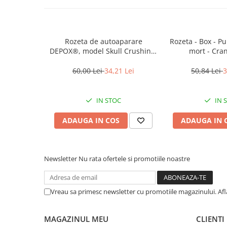
Muzicuta
Orga electronica
Viori
Rozeta de autoaparare
Rozeta - Box - P
DEPOX®, model Skull Crushing,
mort - Cra
0.5 cm, aramiu
60,00 Lei
34,21 Lei
50,84 Lei
3
IN STOC
IN 
ADAUGA IN COS
ADAUGA IN 
Newsletter
Nu rata ofertele si promotiile noastre
Vreau sa primesc newsletter cu promotiile magazinului. Af
MAGAZINUL MEU
CLIENTI