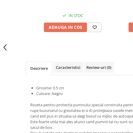
locomotie
CASA SI GRADINA
IN STOC
Cutite & seturi de cutite
ADAUGA IN COS
Cutite japoneze
Cutite macelarie
Accesori casa & gradina
Accesorii gratar
Accesorii mese si scaune
Caracteristici
Review-uri
(0)
Descriere
Articole ambalare
Articole bucatarie
Grosime: 0.5 cm
Articole Craciun
Culoare: Negru
Ascutitoare si seturi de ascutire
Rozeta pentru protectia pumnului special construita pentru a
cutite
rupe buzunarul cu greutatea ei si iti protejeaza oasele me
Corpuri de iluminat
cand esti pus in situatia sa alegi boxul ca mijloc de autoapa
Este foarte utila mai ales atunci cand pumnii tai nu sunt suf
Electrocasnice
sacul de box.
Boxul metalic este destinat apărării împotriva potenţialilor 