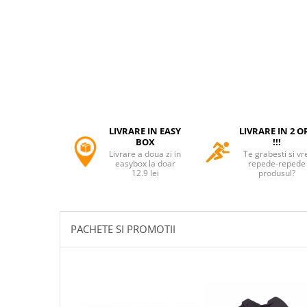
Accesorii tactice si sport
Accesori camping & drumetii
Lanterne
Topor camping
Seturi de cutite & accesorii
vanatoare si tactice
BINOCLURI & LUNETE
Prastii profesionale de vanatoare
LIVRARE IN EASY
LIVRARE IN 2 O
BOX
!!!
Rucsacuri si huse
Livrare a doua zi in
Te grabesti si vr
Bile metalice
easybox la doar
repede-repede
12.9 lei
produsul?
Arme sporturi de precizie
ARTICOLE SUPORTERI
SPORTURI DE ECHIPA
PACHETE SI PROMOTII
Baseball
UNIVERSUL COPIILOR
Costume si seturi pentru copii
Accesorii costume copii