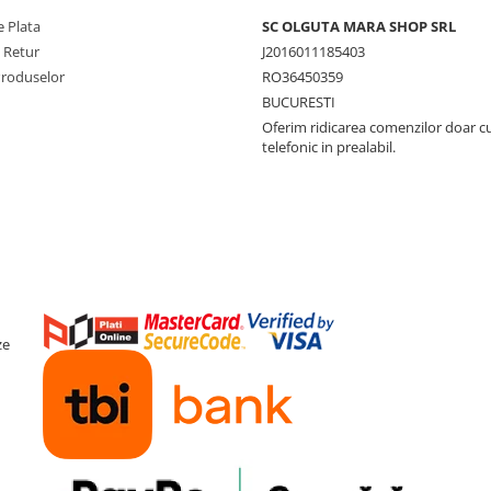
 Plata
SC OLGUTA MARA SHOP SRL
e Retur
J2016011185403
Produselor
RO36450359
BUCURESTI
Oferim ridicarea comenzilor doar c
telefonic in prealabil.
ze