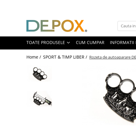
Toate Produsele
SPORT & TIMP LIBER
AUTOAPARARE
TOATE PRODUSELE
CUM CUMPAR
INFORMATII 
Pumnaluri si boxuri
Home /
SPORT & TIMP LIBER /
Rozeta de autoaparare DE
Bastoane telescopice si nunceaguri
Electrosoc
Catuse
Spray autoaparare
Seturi & accesorii autoaparare
VANATOARE, DRUMETII & CAMPING
Cutite vanatoare
Bricege
Briceaguri fluture & antrenament
Sabii & Macete