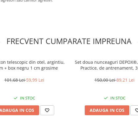
FRECVENT CUMPARATE IMPREUNA
on telescopic din otel, argintiu,
Set doua nunceaguri DEPOX®,
m + box negru 1 cm grosime
Practice, de antrenament, 3
multicolor
101,68 Lei
59,99 Lei
150,00 Lei
89,21 Lei
IN STOC
IN STOC
ADAUGA IN COS
ADAUGA IN COS