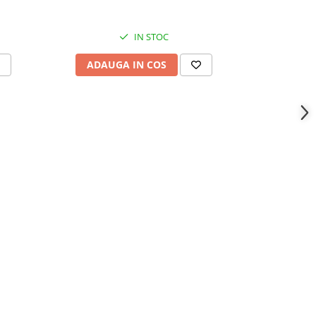
IN STOC
ADAUGA IN COS
ADAU