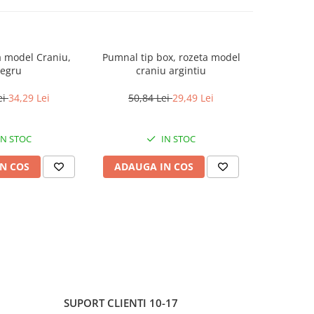
a model Craniu,
Pumnal tip box, rozeta model
Pumnal tip
egru
craniu argintiu
mode
ei
34,29 Lei
50,84 Lei
29,49 Lei
50,8
IN STOC
IN STOC
N COS
ADAUGA IN COS
ADAUG
SUPORT CLIENTI
10-17