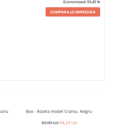
Economisesti 55,45 %
CUMPARA-LE IMPREUNA
auriu
Box - Rozeta model Craniu, Negru
Pumnal tip 
50,00 Lei
34,29 Lei
50