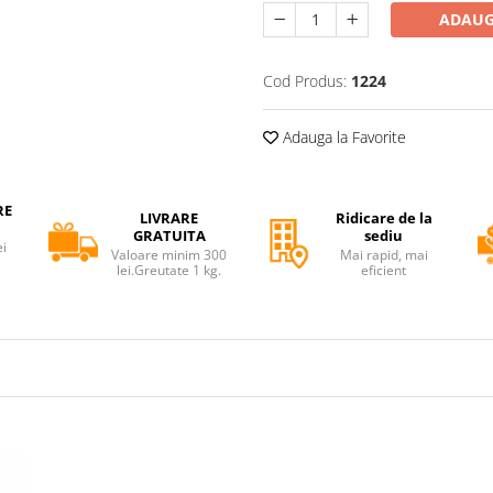
ADAUG
Cod Produs:
1224
Adauga la Favorite
RE
LIVRARE
Ridicare de la
GRATUITA
sediu
ei
Valoare minim 300
Mai rapid, mai
lei.Greutate 1 kg.
eficient