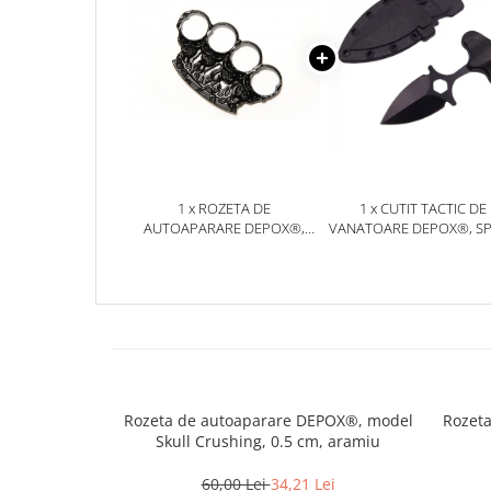
Jucarii antistres
Plusuri roblox, rainbow friend
doors & stitch
Figurine si masinute duble
Instrumente muzicale de jucarie
Gaming, Carti & Birotica
1 x ROZETA DE
1 x CUTIT TACTIC DE
Costume Halloween copii
AUTOAPARARE DEPOX®,
VANATOARE DEPOX®, S
MODEL SKULL CRUSHING, 0.5
TRAP, 8 CM, NEGRU, TE
Costume spiderman
CM, NEGRU
CU PRINDERE CUREA
ACCESORII & DIVERSE
Accesorii decorative
Brelocuri
Echipamente petrecere
Jocuri de sah si table
Rozeta de autoaparare DEPOX®, model
Rozeta
Skull Crushing, 0.5 cm, aramiu
Masti si costume adulti
Produse si dispozitive ajutatoare
60,00 Lei
34,21 Lei