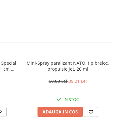
 Special
Mini-Spray paralizant NATO, tip breloc,
Set baston 
1 cm,
propulsie jet, 20 ml
50,00 Lei
39,21 Lei
IN STOC
ADAUGA IN COS
AD