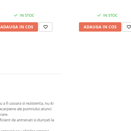
IN STOC
IN STOC
ADAUGA IN COS
ADAUGA IN COS
 fi usoara si rezistenta, nu iti
tacarpiene ale pumnului atunci
rare.
icient de antrenati si durizati la
agresori sau câinilor agresivi.