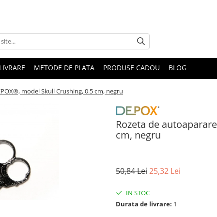
LIVRARE
METODE DE PLATA
PRODUSE CADOU
BLOG
POX®, model Skull Crushing, 0.5 cm, negru
Rozeta de autoaparare
cm, negru
50,84 Lei
25,32 Lei
IN STOC
Durata de livrare:
1