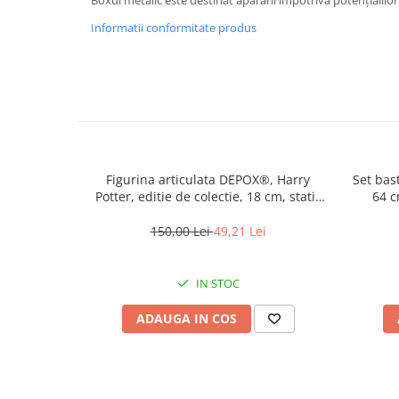
Incubatoare oua
Informatii conformitate produs
Mori cereale si furaje
ELECTRONICE
Baterii telefoane
Baterii si acumulatori
Stative
Cantare electronice comerciale
Figurina articulata DEPOX®, Harry
Set bast
Casti audio telefoane
Potter, editie de colectie, 18 cm, stativ
64 c
inclus
Masini de gaurit si insurubat
150,00 Lei
49,21 Lei
INSTRUMENTE MUZICALE
Accesorii chitara
IN STOC
Accesorii vioara-viola
ADAUGA IN COS
Chitare clasice
CLARINET
Microfoane