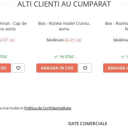
ALTI CLIENTI AU CUMPARAT
umnal - Cap de
Box - Rozeta model Craniu,
Box - Rozet
niu auriu
auriu
N
4,57 Lei
50,00 Lei
34,21 Lei
50,00 L
STOC
IN STOC
COS
ADAUGA IN COS
ADAUGA I
la mai multe in
Politica de Confidentialitate
DATE COMERCIALE