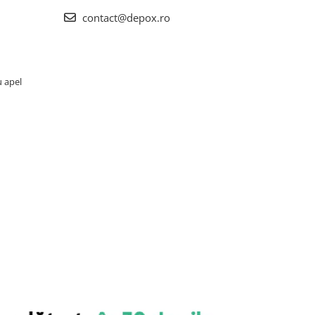
contact@depox.ro
u apel