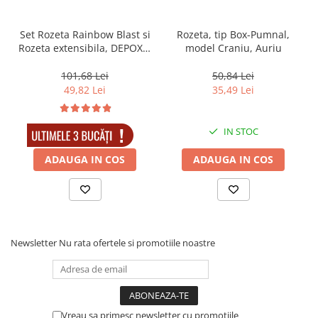
Set Rozeta Rainbow Blast si
Rozeta, tip Box-Pumnal,
Rozeta extensibila, DEPOX®
model Craniu, Auriu
, otel inoxidabil
101,68 Lei
50,84 Lei
49,82 Lei
35,49 Lei
IN STOC
IN STOC
ADAUGA IN COS
ADAUGA IN COS
Newsletter
Nu rata ofertele si promotiile noastre
Vreau sa primesc newsletter cu promotiile