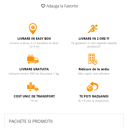
Adauga la Favorite
LIVRARE IN EASY BOX
LIVRARE IN 2 ORE !!!
Livrare a doua zi in easybox la doar
Te grabesti si vrei repede-repede
12.9 lei
produsul?
LIVRARE GRATUITA
Ridicare de la sediu
Valoare minim 300 lei.Greutate 1 kg.
Mai rapid, mai eficient
COST UNIC DE TRANSPORT
TE POTI RAZGANDI
19 lei
Ai 14 zile la dispozitie.
PACHETE SI PROMOTII