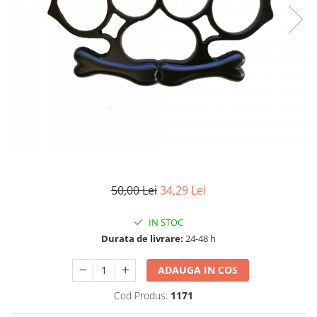
Electrocasnice
Lanterne
Incubatoare oua
Topor camping
Mori cereale si furaje
Seturi de cutite & accesorii
vanatoare si tactice
BINOCLURI & LUNETE
Prastii profesionale de vanatoare
Rucsacuri si huse
Bile metalice
Arme sporturi de precizie
ARTICOLE SUPORTERI
50,00 Lei
34,29 Lei
SPORTURI DE ECHIPA
IN STOC
Baseball
Durata de livrare:
24-48 h
ADAUGA IN COS
Cod Produs:
1171