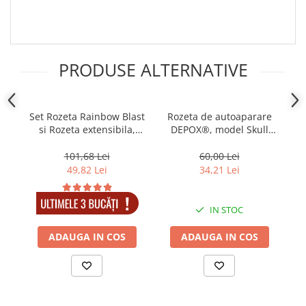
PRODUSE ALTERNATIVE
Set Rozeta Rainbow Blast
Rozeta de autoaparare
R
si Rozeta extensibila,
DEPOX®, model Skull
DEPOX® , otel inoxidabil
Crushing, 0.5 cm, aramiu
101,68 Lei
60,00 Lei
49,82 Lei
34,21 Lei
IN STOC
IN STOC
ADAUGA IN COS
ADAUGA IN COS