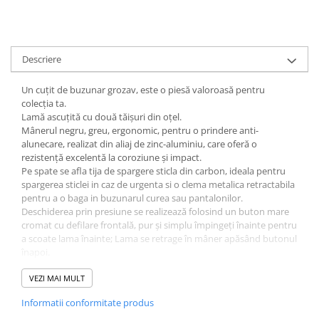
Muzicuta
Orga electronica
Viori
Descriere
Un cuțit de buzunar grozav, este o piesă valoroasă pentru
colecția ta.
Lamă ascuțită cu două tăișuri din oțel.
Mânerul negru, greu, ergonomic, pentru o prindere anti-
alunecare, realizat din aliaj de zinc-aluminiu, care oferă o
rezistență excelentă la coroziune și impact.
Pe spate se afla tija de spargere sticla din carbon, ideala pentru
spargerea sticlei in caz de urgenta si o clema metalica retractabila
pentru a o baga in buzunarul curea sau pantalonilor.
Deschiderea prin presiune se realizează folosind un buton mare
cromat cu defilare frontală, pur și simplu împingeți înainte pentru
a scoate lama înainte; Lama se retrage în mâner apăsând butonul
înapoi.
Teaca durabilă din cordura neagră, cu închidere cu curele și buclă
pentru curea pe spate. Un cuțit de buzunar grozav este o piesă
VEZI MAI MULT
valoroasă pentru colecția ta.
Informatii conformitate produs
Detalii tehnice: