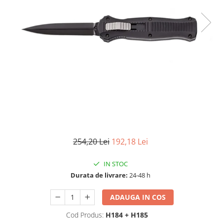
Accesorii tactice si sport
Accesori camping & drumetii
Lanterne
Topor camping
Seturi de cutite & accesorii
vanatoare si tactice
BINOCLURI & LUNETE
Prastii profesionale de vanatoare
Rucsacuri si huse
Bile metalice
Arme sporturi de precizie
254,20 Lei
192,18 Lei
ARTICOLE SUPORTERI
SPORTURI DE ECHIPA
IN STOC
Baseball
Durata de livrare:
24-48 h
UNIVERSUL COPIILOR
ADAUGA IN COS
Costume si seturi pentru copii
Cod Produs:
H184 + H185
Accesorii costume copii