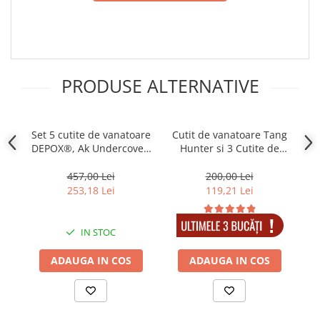
Incubatoare oua
Mori cereale si furaje
ELECTRONICE
Baterii telefoane
PRODUSE ALTERNATIVE
Baterii si acumulatori
Stative
Cantare electronice comerciale
Set 5 cutite de vanatoare
Cutit de vanatoare Tang
Se
DEPOX®, Ak Undercover,
Hunter si 3 Cutite de
D
Casti audio telefoane
otel inoxidabil, maro,
aruncat, DEPOX® , 28 cm
Masini de gaurit si insurubat
teaca inclusa
,Otel inoxidabil
457,00 Lei
200,00 Lei
253,18 Lei
119,21 Lei
INSTRUMENTE MUZICALE
Accesorii chitara
IN STOC
IN STOC
Accesorii vioara-viola
Chitare clasice
ADAUGA IN COS
ADAUGA IN COS
CLARINET
Microfoane