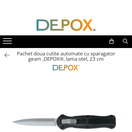
Toate Produsele
SPORT & TIMP LIBER
AUTOAPARARE
Pumnaluri si boxuri
Pachet doua cutite automate cu sparagator
Bastoane telescopice si nunceaguri
geam ,DEPOX®, lama otel, 23 cm
Electrosoc
Catuse
Spray autoaparare
Seturi & accesorii autoaparare
VANATOARE, DRUMETII & CAMPING
Cutite vanatoare
Bricege
Briceaguri fluture & antrenament
Sabii & Macete