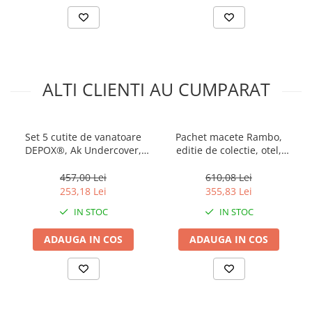
ALTI CLIENTI AU CUMPARAT
Set 5 cutite de vanatoare
Pachet macete Rambo,
DEPOX®, Ak Undercover,
editie de colectie, otel,
otel inoxidabil, maro, teaca
multicolor
inclusa
457,00 Lei
610,08 Lei
253,18 Lei
355,83 Lei
IN STOC
IN STOC
ADAUGA IN COS
ADAUGA IN COS