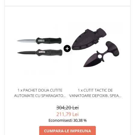
locomotie
CASA SI GRADINA
Cutite & seturi de cutite
Cutite japoneze
Cutite macelarie
Accesori casa & gradina
Accesorii gratar
Accesorii mese si scaune
Articole ambalare
Articole bucatarie
1 x PACHET DOUA CUTITE
1 x CUTIT TACTIC DE
Articole Craciun
AUTOMATE CU SPARAGATOR
VANATOARE DEPOX®, SPEAR
GEAM ,DEPOX®, LAMA OTEL,
TRAP, 8 CM, NEGRU, TEACA
Ascutitoare si seturi de ascutire
23 CM
CU PRINDERE CUREA
304,20 Lei
cutite
211,79 Lei
Corpuri de iluminat
Economisesti 30,38 %
Electrocasnice
CUMPARA-LE IMPREUNA