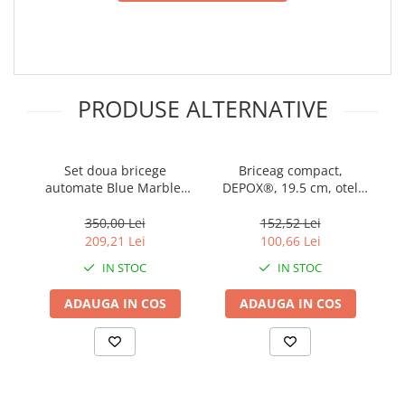
PRODUSE ALTERNATIVE
Set doua bricege
Briceag compact,
Br
automate Blue Marble,
DEPOX®, 19.5 cm, otel
lamă stiletto, 33 cm
inoxidabil
350,00 Lei
152,52 Lei
209,21 Lei
100,66 Lei
IN STOC
IN STOC
ADAUGA IN COS
ADAUGA IN COS