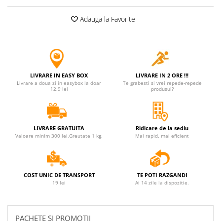
Adauga la Favorite
LIVRARE IN EASY BOX
LIVRARE IN 2 ORE !!!
Livrare a doua zi in easybox la doar
Te grabesti si vrei repede-repede
12.9 lei
produsul?
LIVRARE GRATUITA
Ridicare de la sediu
Valoare minim 300 lei.Greutate 1 kg.
Mai rapid, mai eficient
COST UNIC DE TRANSPORT
TE POTI RAZGANDI
19 lei
Ai 14 zile la dispozitie.
PACHETE SI PROMOTII