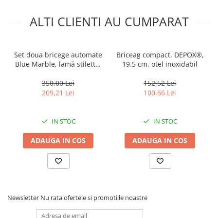
ALTI CLIENTI AU CUMPARAT
Set doua bricege automate
Briceag compact, DEPOX®,
Blue Marble, lamă stiletto,
19.5 cm, otel inoxidabil
33 cm
350,00 Lei
152,52 Lei
209,21 Lei
100,66 Lei
IN STOC
IN STOC
ADAUGA IN COS
ADAUGA IN COS
Newsletter
Nu rata ofertele si promotiile noastre