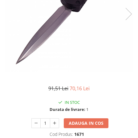
Electrocasnice
Lanterne
Incubatoare oua
Topor camping
Mori cereale si furaje
Seturi de cutite & accesorii
vanatoare si tactice
BINOCLURI & LUNETE
Prastii profesionale de vanatoare
Rucsacuri si huse
Bile metalice
Arme sporturi de precizie
ARTICOLE SUPORTERI
91,51 Lei
70,16 Lei
SPORTURI DE ECHIPA
Baseball
IN STOC
Durata de livrare:
1
ADAUGA IN COS
Cod Produs:
1671