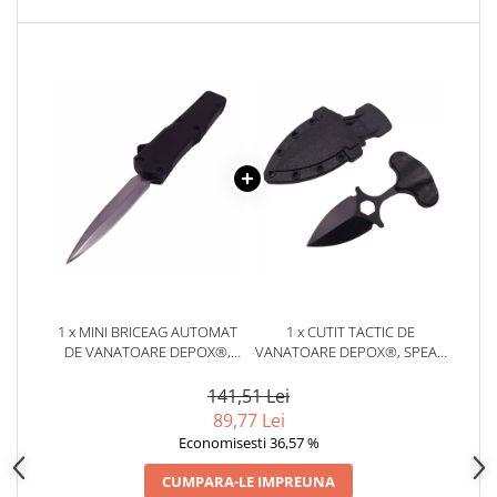
1 x MINI BRICEAG AUTOMAT
1 x CUTIT TACTIC DE
DE VANATOARE DEPOX®,
VANATOARE DEPOX®, SPEAR
FUTURISTIC BLADE, METALIC,
TRAP, 8 CM, NEGRU, TEACA
13 CM, NEGRU
CU PRINDERE CUREA
141,51 Lei
89,77 Lei
Economisesti 36,57 %
CUMPARA-LE IMPREUNA