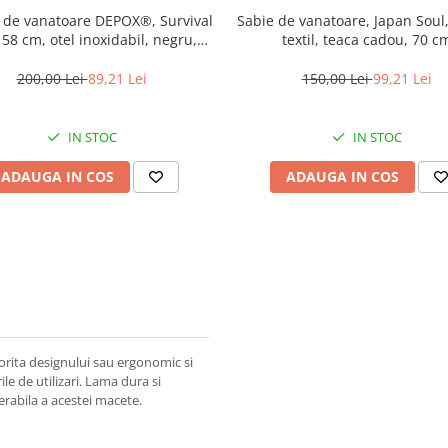
 de vanatoare DEPOX®, Survival
Sabie de vanatoare, Japan Soul
 58 cm, otel inoxidabil, negru,
textil, teaca cadou, 70 c
teaca inclusa
200,00 Lei
89,21 Lei
150,00 Lei
99,21 Lei
IN STOC
IN STOC
ADAUGA IN COS
ADAUGA IN COS
orita designului sau ergonomic si
le de utilizari. Lama dura si
erabila a acestei macete.