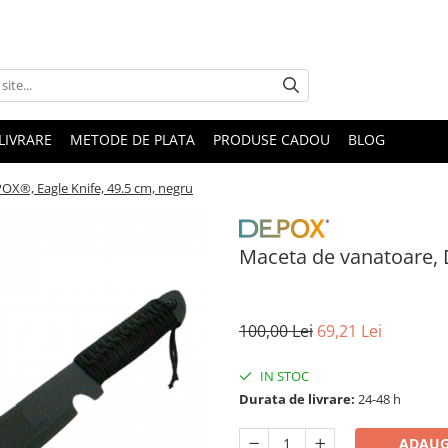
LIVRARE
METODE DE PLATA
PRODUSE CADOU
BLOG
OX®, Eagle Knife, 49.5 cm, negru
Maceta de vanatoare, 
100,00 Lei
69,21 Lei
IN STOC
Durata de livrare:
24-48 h
ADAUG