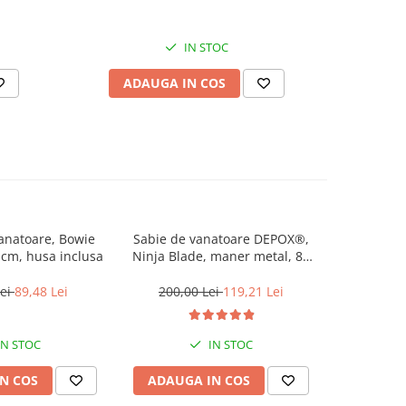
IN STOC
ADAUGA IN COS
AD
anatoare, Bowie
Sabie de vanatoare DEPOX®,
Sabie de
 cm, husa inclusa
Ninja Blade, maner metal, 83
Seoul Sou
cm, negru, teaca inclusa
maner l
Lei
89,48 Lei
200,00 Lei
119,21 Lei
200,0
IN STOC
IN STOC
N COS
ADAUGA IN COS
ADAUG