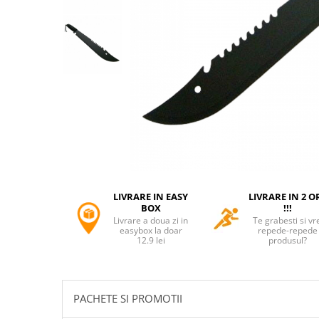
Accesorii tactice si sport
Accesori camping & drumetii
Lanterne
Topor camping
Seturi de cutite & accesorii
vanatoare si tactice
BINOCLURI & LUNETE
Prastii profesionale de vanatoare
Rucsacuri si huse
Bile metalice
Arme sporturi de precizie
LIVRARE IN EASY
LIVRARE IN 2 O
ARTICOLE SUPORTERI
BOX
!!!
Livrare a doua zi in
Te grabesti si vr
SPORTURI DE ECHIPA
easybox la doar
repede-repede
12.9 lei
produsul?
Baseball
UNIVERSUL COPIILOR
Costume si seturi pentru copii
PACHETE SI PROMOTII
Accesorii costume copii