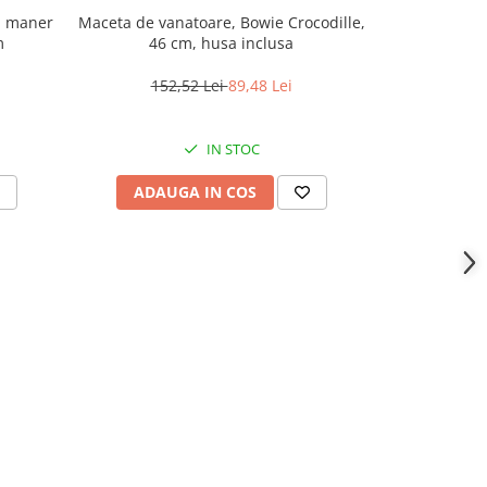
, maner
Maceta de vanatoare, Bowie Crocodille,
Maceta de 
m
46 cm, husa inclusa
Knife, 49.5 c
152,52 Lei
89,48 Lei
100
IN STOC
ADAUGA IN COS
ADAU