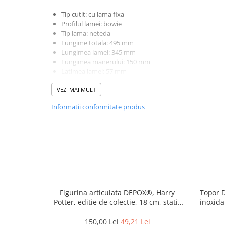
Incubatoare oua
Tip cutit: cu lama fixa
Mori cereale si furaje
Profilul lamei: bowie
ELECTRONICE
Tip lama: neteda
Lungime totala: 495 mm
Baterii telefoane
Lungimea lamei: 345 mm
Baterii si acumulatori
Lungimea manerului: 150 mm
Latimea lamei: 57 mm
Stative
Grosimea lamei: 2 mm
VEZI MAI MULT
Greutate: 320 g
Cantare electronice comerciale
Material lamei: otel inoxidabil 420
Informatii conformitate produs
Casti audio telefoane
Material maner: otel + impletitura
Constructie completa Tang
Masini de gaurit si insurubat
INSTRUMENTE MUZICALE
Accesorii chitara
Accesorii vioara-viola
Chitare clasice
Figurina articulata DEPOX®, Harry
Topor D
CLARINET
Potter, editie de colectie, 18 cm, stativ
inoxida
inclus
Microfoane
150,00 Lei
49,21 Lei