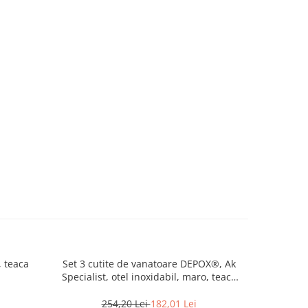
, teaca
Set 3 cutite de vanatoare DEPOX®, Ak
Cutit de
Specialist, otel inoxidabil, maro, teaca
Cutite de 
inclusa
254,20 Lei
182,01 Lei
2