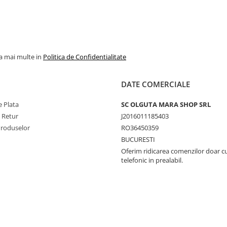
la mai multe in
Politica de Confidentialitate
DATE COMERCIALE
 Plata
SC OLGUTA MARA SHOP SRL
e Retur
J2016011185403
Produselor
RO36450359
BUCURESTI
Oferim ridicarea comenzilor doar c
telefonic in prealabil.