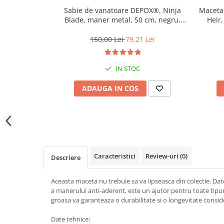
locomotie
Sabie de vanatoare DEPOX®, Ninja
Maceta
Blade, maner metal, 50 cm, negru,
Heir,
CASA SI GRADINA
teaca inclusa
Cutite & seturi de cutite
150,00 Lei
79,21 Lei
Cutite japoneze
Cutite macelarie
IN STOC
Accesori casa & gradina
ADAUGA IN COS
Accesorii gratar
Accesorii mese si scaune
Articole ambalare
Articole bucatarie
Articole Craciun
Caracteristici
Review-uri
(0)
Descriere
Ascutitoare si seturi de ascutire
cutite
Aceasta maceta nu trebuie sa va lipseasca din colectie. Dat
a manerului anti-aderent, este un ajutor pentru toate tipuri
Corpuri de iluminat
groasa va garanteaza o durabilitate si o longevitate consid
Electrocasnice
Date tehnice: