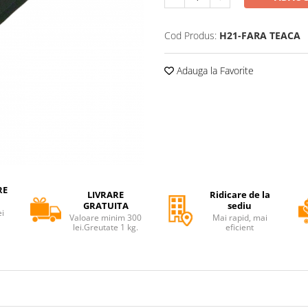
Cod Produs:
H21-FARA TEACA
Adauga la Favorite
RE
LIVRARE
Ridicare de la
GRATUITA
sediu
ei
Valoare minim 300
Mai rapid, mai
lei.Greutate 1 kg.
eficient