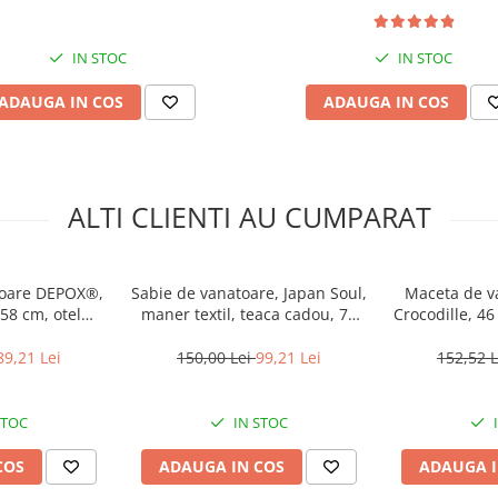
IN STOC
IN STOC
ADAUGA IN COS
ADAUGA IN COS
ALTI CLIENTI AU CUMPARAT
toare DEPOX®,
Sabie de vanatoare, Japan Soul,
Maceta de v
 58 cm, otel
maner textil, teaca cadou, 70
Crocodille, 46
, teaca inclusa
cm
89,21 Lei
150,00 Lei
99,21 Lei
152,52 
STOC
IN STOC
COS
ADAUGA IN COS
ADAUGA I