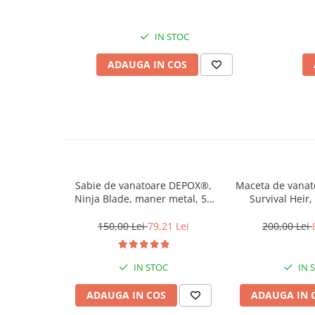
Muzicuta
Orga electronica
IN STOC
Viori
ADAUGA IN COS
Sabie de vanatoare DEPOX®,
Maceta de vana
Ninja Blade, maner metal, 50
Survival Heir,
cm, negru, teaca inclusa
inoxidabil, negru
150,00 Lei
79,21 Lei
200,00 Lei
IN STOC
IN 
ADAUGA IN COS
ADAUGA IN 