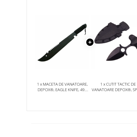
Jucarii antistres
Plusuri roblox, rainbow friend
doors & stitch
Figurine si masinute duble
Instrumente muzicale de jucarie
Gaming, Carti & Birotica
Costume Halloween copii
Costume spiderman
ACCESORII & DIVERSE
1 x MACETA DE VANATOARE,
1 x CUTIT TACTIC DE
Accesorii decorative
DEPOX®, EAGLE KNIFE, 49.5
VANATOARE DEPOX®, S
CM, NEGRU
TRAP, 8 CM, NEGRU, TE
Brelocuri
CU PRINDERE CUREA
Echipamente petrecere
Jocuri de sah si table
Masti si costume adulti
Produse si dispozitive ajutatoare