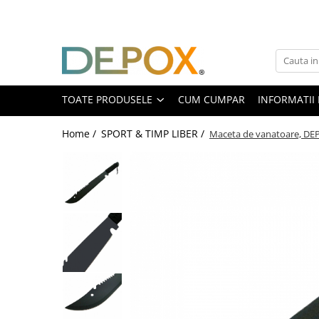
Toate Produsele
SPORT & TIMP LIBER
AUTOAPARARE
TOATE PRODUSELE
CUM CUMPAR
INFORMATII 
Pumnaluri si boxuri
Home /
SPORT & TIMP LIBER /
Maceta de vanatoare, DEP
Bastoane telescopice si nunceaguri
Electrosoc
Catuse
Spray autoaparare
Seturi & accesorii autoaparare
VANATOARE, DRUMETII & CAMPING
Cutite vanatoare
Bricege
Briceaguri fluture & antrenament
Sabii & Macete