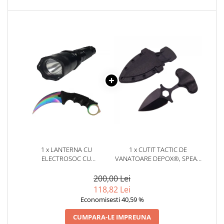
locomotie
CASA SI GRADINA
Cutite & seturi de cutite
Cutite japoneze
Cutite macelarie
Accesori casa & gradina
Accesorii gratar
Accesorii mese si scaune
Articole ambalare
Articole bucatarie
1 x LANTERNA CU
1 x CUTIT TACTIC DE
Articole Craciun
ELECTROSOC CU
VANATOARE DEPOX®, SPEAR
ACUMULATOR, LED, CUTIT
TRAP, 8 CM, NEGRU, TEACA
Ascutitoare si seturi de ascutire
KARAMBIT RAINBOW INCLUS
CU PRINDERE CUREA
200,00 Lei
cutite
118,82 Lei
Corpuri de iluminat
Economisesti 40,59 %
Electrocasnice
CUMPARA-LE IMPREUNA