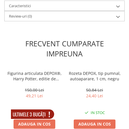
Pachetul contine teaca de protectie si snur
Caracteristici
Lungime lama : 9 cm
Review-uri
(0)
Lungime teaca: 10 cm
Lungime : 19 cm
Greutate: 173 gr
*In functie de stoc, designul lamei poate fi diferit!
FRECVENT CUMPARATE
Pentru: - Drumetie
- Vanatoare
IMPREUNA
- Pescuit
- Camping
Figurina articulata DEPOX®,
Rozeta DEPOX, tip pumnal,
Harry Potter, editie de
autoaparare, 1 cm, negru
colectie, 18 cm, stativ inclus
150,00 Lei
50,84 Lei
49,21 Lei
24,40 Lei
IN STOC
IN STOC
ADAUGA IN COS
ADAUGA IN COS