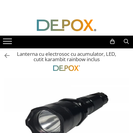
Toate Produsele
SPORT & TIMP LIBER
AUTOAPARARE
Pumnaluri si boxuri
Lanterna cu electrosoc cu acumulator, LED,
Bastoane telescopice si nunceaguri
cutit karambit rainbow inclus
Electrosoc
Catuse
Spray autoaparare
Seturi & accesorii autoaparare
VANATOARE, DRUMETII & CAMPING
Cutite vanatoare
Bricege
Briceaguri fluture & antrenament
Sabii & Macete