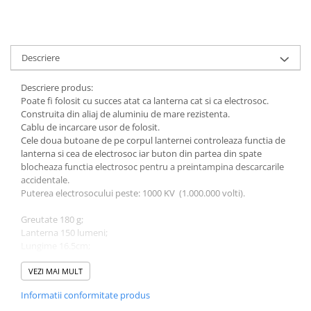
Muzicuta
Orga electronica
Viori
Descriere
Descriere produs:
Poate fi folosit cu succes atat ca lanterna cat si ca electrosoc.
Construita din aliaj de aluminiu de mare rezistenta.
Cablu de incarcare usor de folosit.
Cele doua butoane de pe corpul lanternei controleaza functia de
lanterna si cea de electrosoc iar buton din partea din spate
blocheaza functia electrosoc pentru a preintampina descarcarile
accidentale.
Puterea electrosocului peste: 1000 KV (1.000.000 volti).
Greutate 180 g;
Lanterna 150 lumeni;
Lungime 16.5cm;
Grosime maxima 3.5 cm;
Grosime minima 2.8 cm.
VEZI MAI MULT
Informatii conformitate produs
Cutit cu lama ascutita