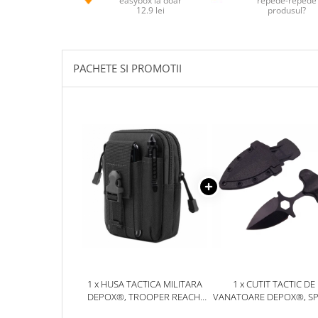
easybox la doar
repede-repede
12.9 lei
produsul?
Jucarii antistres
Plusuri roblox, rainbow friend
doors & stitch
PACHETE SI PROMOTII
Figurine si masinute duble
Instrumente muzicale de jucarie
Gaming, Carti & Birotica
Costume Halloween copii
Costume spiderman
ACCESORII & DIVERSE
Accesorii decorative
Brelocuri
Echipamente petrecere
Jocuri de sah si table
1 x HUSA TACTICA MILITARA
1 x CUTIT TACTIC DE
Masti si costume adulti
DEPOX®, TROOPER REACH,
VANATOARE DEPOX®, S
POLIESTER, CAPACITATE 1 L,
TRAP, 8 CM, NEGRU, TE
Produse si dispozitive ajutatoare