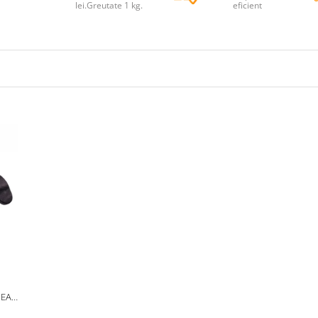
lei.Greutate 1 kg.
eficient
PEAR
ACA