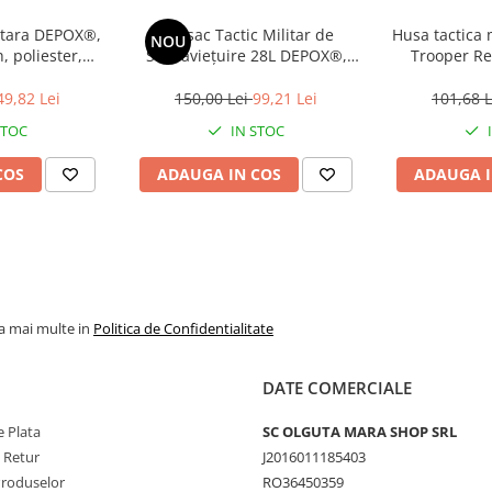
litara DEPOX®,
Rucsac Tactic Militar de
Husa tactica 
NOU
, poliester,
Supraviețuire 28L DEPOX®,
Trooper Rea
 l, 18 cm
Negru, Compartimente
capacita
Multiple, Sistem MOLLE
49,82 Lei
150,00 Lei
99,21 Lei
101,68 
STOC
IN STOC
COS
ADAUGA IN COS
ADAUGA I
la mai multe in
Politica de Confidentialitate
DATE COMERCIALE
 Plata
SC OLGUTA MARA SHOP SRL
e Retur
J2016011185403
Produselor
RO36450359