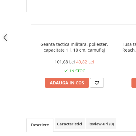
18 CM
CU PRINDERE CUREA
locomotie
CASA SI GRADINA
Cutite & seturi de cutite
Cutite japoneze
Cutite macelarie
Geanta tactica militara, poliester,
Husa t
Accesori casa & gradina
capacitate 1 l, 18 cm, camuflaj
Reach,
Accesorii gratar
101,68 Lei
49,82 Lei
Accesorii mese si scaune
IN STOC
Articole ambalare
ADAUGA IN COS
Articole bucatarie
Articole Craciun
Ascutitoare si seturi de ascutire
cutite
Corpuri de iluminat
Caracteristici
Review-uri
(0)
Descriere
Electrocasnice