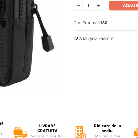
ADAUG
Cod Produs:
I186
Adauga la Favorite
RE
LIVRARE
Ridicare de la
GRATUITA
sediu
ei
Valoare minim 300
Mai rapid, mai