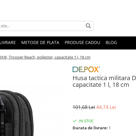
LIVRARE
METODE DE PLATA
PRODUSE CADOU
BLOG
X®, Trooper Reach, poliester, capacitate 1 l, 18 cm
Husa tactica militara 
capacitate 1 l, 18 cm
101,68 Lei
44,74 Lei
IN STOC
Durata de livrare:
1