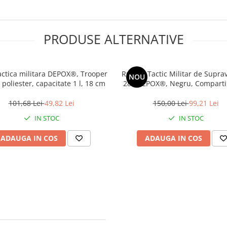
PRODUSE ALTERNATIVE
actica militara DEPOX®, Trooper
Rucsac Tactic Militar de Suprav
NOU
 poliester, capacitate 1 l, 18 cm
28L DEPOX®, Negru, Compart
Multiple, Sistem MOLLE
101,68 Lei
49,82 Lei
150,00 Lei
99,21 Lei
IN STOC
IN STOC
ADAUGA IN COS
ADAUGA IN COS