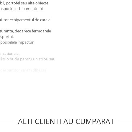
l, portofel sau alte obiecte.
ransportul echipamentului
ai, tot echipamentul de care ai
siguranta, deoarece fermoarele
nsportat.
posibilele impacturi.
enzationala.
 si o bucla pentru un stilou sau
espartitor care faciliteaza
vre militare, excursii in afara
 calitate si rezistenta la uzura.
bucle speciale, poate fi atasat cu
u orice ocazie.
ALTI CLIENTI AU CUMPARAT