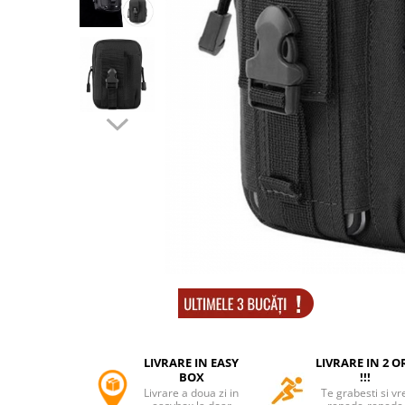
Accesorii tactice si sport
Accesori camping & drumetii
Lanterne
Topor camping
Seturi de cutite & accesorii
vanatoare si tactice
BINOCLURI & LUNETE
Prastii profesionale de vanatoare
Rucsacuri si huse
Bile metalice
Arme sporturi de precizie
ARTICOLE SUPORTERI
SPORTURI DE ECHIPA
Baseball
UNIVERSUL COPIILOR
LIVRARE IN EASY
LIVRARE IN 2 O
Costume si seturi pentru copii
BOX
!!!
Livrare a doua zi in
Te grabesti si vr
Accesorii costume copii