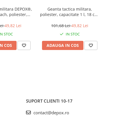
militara DEPOX®,
Geanta tactica militara,
Rucsac 
NOU
ch, poliester,
poliester, capacitate 1 l, 18 cm,
Supravie
te 1 l, 18 cm
verde
Camufla
Multip
Lei
49,82 Lei
101,68 Lei
49,82 Lei
150,
IN STOC
IN STOC
N COS
ADAUGA IN COS
ADAUG
SUPORT CLIENTI
10-17
contact@depox.ro