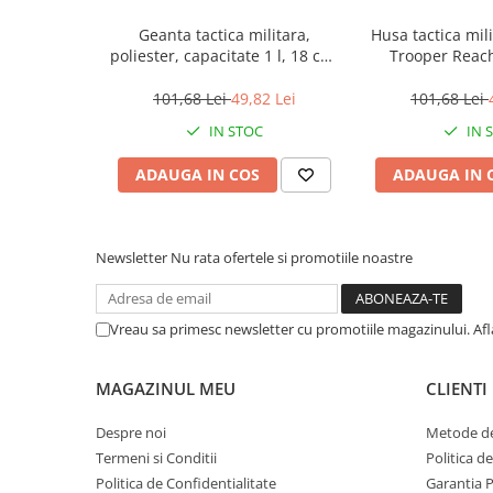
Muzicuta
Lungime: 12,5 cm
Geanta tactica militara,
Husa tactica mi
Greutate: 130 g
Orga electronica
poliester, capacitate 1 l, 18 cm,
Trooper Reach
Numar de compartimente: 2
camuflaj
capacitate 1
Viori
Numar de buzunare: 4
101,68 Lei
49,82 Lei
101,68 Lei
Material: cordura, nailon
IN STOC
IN 
ADAUGA IN COS
ADAUGA IN 
Newsletter
Nu rata ofertele si promotiile noastre
Vreau sa primesc newsletter cu promotiile magazinului. Af
MAGAZINUL MEU
CLIENTI
Despre noi
Metode de
Termeni si Conditii
Politica d
Politica de Confidentialitate
Garantia 