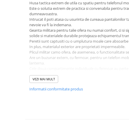
Incubatoare oua
Husa tactica extrem de utila cu spatiu pentru telefonul mobi
Este o solutia extrem de practica si convenabila pentru t
Mori cereale si furaje
dumneavoastra.
ELECTRONICE
Intrucat il poti atasa cu usurinta de cureaua pantalonilor t
nevoie va fi la indemana.
Baterii telefoane
Geanta militara pentru talie ofera nu numai confort, ci si 
Baterii si acumulatori
solide si materialele durabile protejeaza echipamentul tra
Peretii sunt captusiti cu o umplutura moale care absoarbe 
Stative
In plus, materialul exterior are proprietati impermeabile.
Plicul militar camo ofera, de asemenea, o functionalitate s
Cantare electronice comerciale
Are un buzunar extern, cu fermoar, pentru un telefon mobil
Casti audio telefoane
lanterna.
Cele doua compartimente individuale cu fermoar au perte d
Masini de gaurit si insurubat
organizarea si separarea echipamentului.
INSTRUMENTE MUZICALE
Plicul va fi incomparabil de util pentru orice expeditie, mane
VEZI MAI MULT
orasului, dar si in utilizarea de zi cu zi si turism.
Accesorii chitara
Informatii conformitate produs
Utilizarea celor mai bune materiale garanteaza cea mai inalta
Accesorii vioara-viola
Permite fixarea si desfacerea rapida. In plus, datorita unei 
o carabina.
Chitare clasice
Un plic tactic multifunctional este o solutie excelenta pentr
Date tehnice:
CLARINET
Capacitate: 1L
Microfoane
Inaltime: 18 cm
Latime: 5 cm