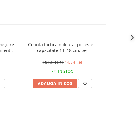
iețuire
Geanta tactica militara, poliester,
Geanta tact
imente
capacitate 1 l, 18 cm, bej
capacit
101,68 Lei
44,74 Lei
101
IN STOC
ADAUGA IN COS
ADAU