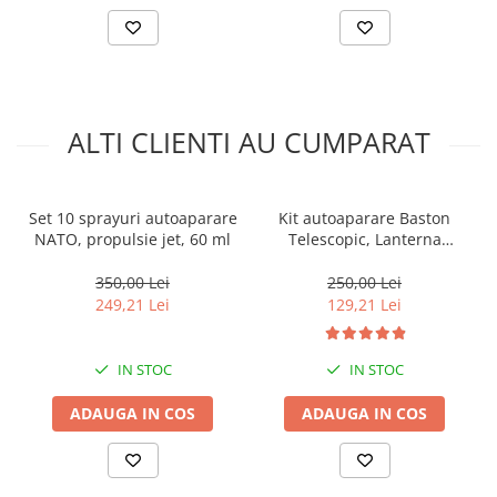
ALTI CLIENTI AU CUMPARAT
Set 10 sprayuri autoaparare
Kit autoaparare Baston
NATO, propulsie jet, 60 ml
Telescopic, Lanterna
Electrosoc cu laser si 2
Spray-uri Nato
350,00 Lei
250,00 Lei
249,21 Lei
129,21 Lei
IN STOC
IN STOC
ADAUGA IN COS
ADAUGA IN COS