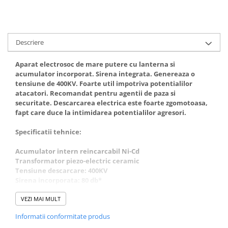
Muzicuta
Orga electronica
Viori
Descriere
Aparat electrosoc de mare putere cu lanterna si
acumulator incorporat. Sirena integrata. Genereaza o
tensiune de 400KV. Foarte util impotriva potentialilor
atacatori. Recomandat pentru agentii de paza si
securitate. Descarcarea electrica este foarte zgomotoasa,
fapt care duce la intimidarea potentialilor agresori.
Specificatii tehnice:
Acumulator intern reincarcabil Ni-Cd
Transformator piezo-electric ceramic
Tensiune descarcare: 400KV
Sirena incorporata: 80 db*
Dimensiuni: 16 x 5 x 3 cm
Functie de lanterna.
VEZI MAI MULT
*Zgomotul produs de sirena se aude pana la o distanta de
Informatii conformitate produs
25-30 m.