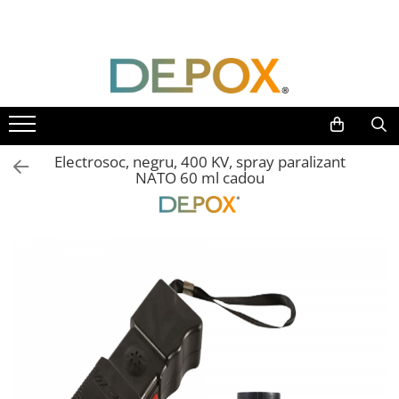
Toate Produsele
SPORT & TIMP LIBER
AUTOAPARARE
Pumnaluri si boxuri
Electrosoc, negru, 400 KV, spray paralizant
Bastoane telescopice si nunceaguri
NATO 60 ml cadou
Electrosoc
Catuse
Spray autoaparare
Seturi & accesorii autoaparare
VANATOARE, DRUMETII & CAMPING
Cutite vanatoare
Bricege
Briceaguri fluture & antrenament
Sabii & Macete