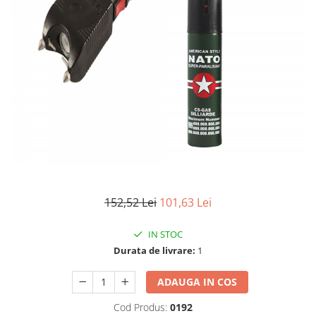
Accesorii tactice si sport
Accesori camping & drumetii
Lanterne
Topor camping
Seturi de cutite & accesorii
vanatoare si tactice
BINOCLURI & LUNETE
Prastii profesionale de vanatoare
Rucsacuri si huse
Bile metalice
Arme sporturi de precizie
152,52 Lei
101,63 Lei
ARTICOLE SUPORTERI
SPORTURI DE ECHIPA
IN STOC
Baseball
Durata de livrare:
1
UNIVERSUL COPIILOR
ADAUGA IN COS
Costume si seturi pentru copii
Cod Produs:
0192
Accesorii costume copii