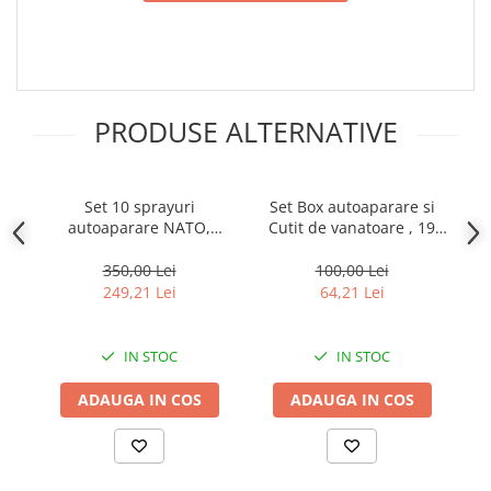
Incubatoare oua
Mori cereale si furaje
ELECTRONICE
Baterii telefoane
PRODUSE ALTERNATIVE
Baterii si acumulatori
Stative
Cantare electronice comerciale
Set 10 sprayuri
Set Box autoaparare si
B
autoaparare NATO,
Cutit de vanatoare , 19
la
Casti audio telefoane
propulsie jet, 60 ml
cm DEPOX® , otel
te
Masini de gaurit si insurubat
350,00 Lei
100,00 Lei
249,21 Lei
64,21 Lei
INSTRUMENTE MUZICALE
Accesorii chitara
IN STOC
IN STOC
Accesorii vioara-viola
Chitare clasice
ADAUGA IN COS
ADAUGA IN COS
CLARINET
Microfoane