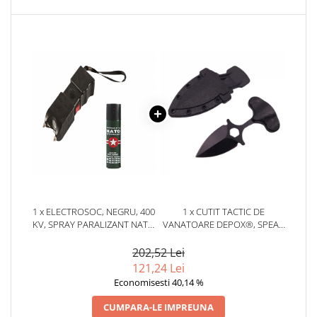
locomotie
CASA SI GRADINA
Cutite & seturi de cutite
Cutite japoneze
Cutite macelarie
Accesori casa & gradina
Accesorii gratar
Accesorii mese si scaune
Articole ambalare
Articole bucatarie
1 x ELECTROSOC, NEGRU, 400
1 x CUTIT TACTIC DE
Articole Craciun
KV, SPRAY PARALIZANT NATO
VANATOARE DEPOX®, SPEAR
60 ML CADOU
TRAP, 8 CM, NEGRU, TEACA
Ascutitoare si seturi de ascutire
CU PRINDERE CUREA
202,52 Lei
cutite
121,24 Lei
Corpuri de iluminat
Economisesti 40,14 %
Electrocasnice
CUMPARA-LE IMPREUNA