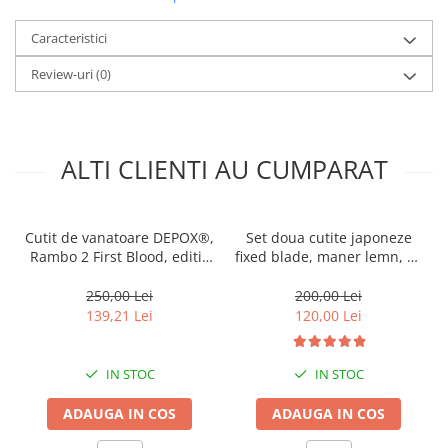
sau chiar in situații de urgență. Fiind un instrument de calitate
superioară, este potrivit și pentru colecționarii de cuțite sau
Caracteristici
pentru cei care apreciază obiectele deosebite.
Review-uri
(0)
Date tehnice :
Lungime : 31 cm
Lungime lama : 19 cm
Latime lama : 4 cm
Latime : 4 cm
ALTI CLIENTI AU CUMPARAT
Grosime : 2,5 cm
Grosime lama : 4 mm
Full Tang
Cutit de vanatoare DEPOX®,
Set doua cutite japoneze
Rambo 2 First Blood, editie
fixed blade, maner lemn, 24
de colectie, 40 cm, teaca
cm, camping, vanatoare
inclusa
250,00 Lei
200,00 Lei
139,21 Lei
120,00 Lei
IN STOC
IN STOC
ADAUGA IN COS
ADAUGA IN COS