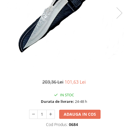
Accesorii tactice si sport
Accesori camping & drumetii
Lanterne
Topor camping
Seturi de cutite & accesorii
vanatoare si tactice
BINOCLURI & LUNETE
Prastii profesionale de vanatoare
Rucsacuri si huse
Bile metalice
Arme sporturi de precizie
203,36 Lei
101,63 Lei
ARTICOLE SUPORTERI
SPORTURI DE ECHIPA
IN STOC
Baseball
Durata de livrare:
24-48 h
UNIVERSUL COPIILOR
ADAUGA IN COS
Costume si seturi pentru copii
Cod Produs:
0684
Accesorii costume copii