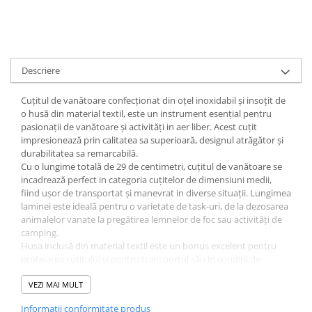
Muzicuta
Orga electronica
Viori
Descriere
Cuțitul de vanătoare confecționat din oțel inoxidabil și insoțit de
o husă din material textil, este un instrument esențial pentru
pasionații de vanătoare și activități in aer liber. Acest cuțit
impresionează prin calitatea sa superioară, designul atrăgător și
durabilitatea sa remarcabilă.
Cu o lungime totală de 29 de centimetri, cuțitul de vanătoare se
incadrează perfect in categoria cuțitelor de dimensiuni medii,
fiind ușor de transportat și manevrat in diverse situații. Lungimea
laminei este ideală pentru o varietate de task-uri, de la dezosarea
animalelor vanate la pregătirea lemnelor de foc sau activități de
camping.
Husa inclusă din material textil este un bonus excelent pentru
protejarea cuțitului și pentru transportul său in condiții de
siguranță. Aceasta este rezistentă la uzură și oferă o protecție
adecvată impotriva zgarieturilor și a elementelor exterioare.
VEZI MAI MULT
Cuțitul de vanătoare poate fi folosit intr-o varietate de situații,
Informatii conformitate produs
precum vanătoarea, pescuitul, campingul, activitățile in aer liber