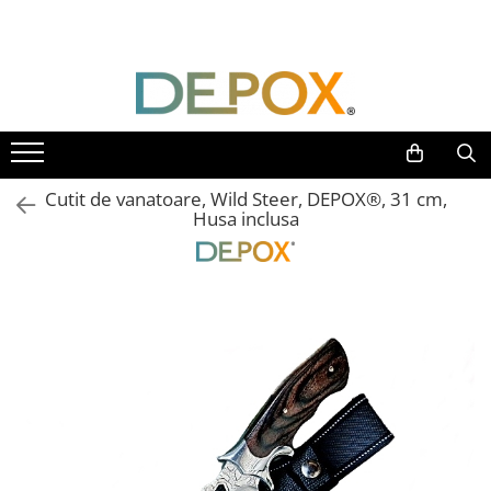
Toate Produsele
SPORT & TIMP LIBER
AUTOAPARARE
Pumnaluri si boxuri
Cutit de vanatoare, Wild Steer, DEPOX®, 31 cm,
Bastoane telescopice si nunceaguri
Husa inclusa
Electrosoc
Catuse
Spray autoaparare
Seturi & accesorii autoaparare
VANATOARE, DRUMETII & CAMPING
Cutite vanatoare
Bricege
Briceaguri fluture & antrenament
Sabii & Macete