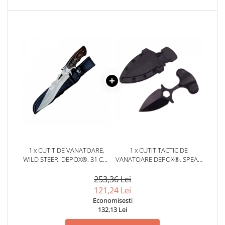
locomotie
CASA SI GRADINA
Cutite & seturi de cutite
Cutite japoneze
Cutite macelarie
Accesori casa & gradina
Accesorii gratar
Accesorii mese si scaune
Articole ambalare
Articole bucatarie
1 x CUTIT DE VANATOARE,
1 x CUTIT TACTIC DE
Articole Craciun
WILD STEER, DEPOX®, 31 CM,
VANATOARE DEPOX®, SPEAR
HUSA INCLUSA
TRAP, 8 CM, NEGRU, TEACA
Ascutitoare si seturi de ascutire
CU PRINDERE CUREA
253,36 Lei
cutite
121,24 Lei
Corpuri de iluminat
Economisesti
132,13 Lei
Electrocasnice