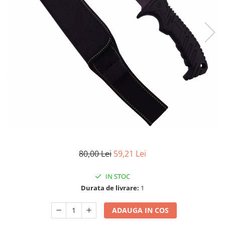
Accesorii tactice si sport
Accesori camping & drumetii
Lanterne
Topor camping
Seturi de cutite & accesorii
vanatoare si tactice
BINOCLURI & LUNETE
Prastii profesionale de vanatoare
Rucsacuri si huse
Bile metalice
Arme sporturi de precizie
ARTICOLE SUPORTERI
80,00 Lei
59,21 Lei
SPORTURI DE ECHIPA
IN STOC
Baseball
Durata de livrare:
1
UNIVERSUL COPIILOR
Costume si seturi pentru copii
ADAUGA IN COS
Accesorii costume copii