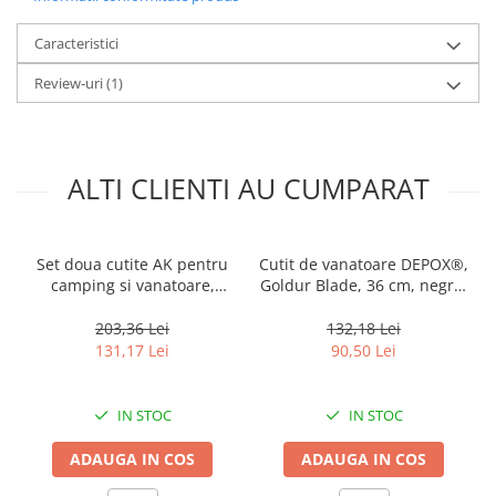
Lungimea lamei: 190 mm
Lungimea manerului: 130 mm
Caracteristici
Latimea lamei: 40 mm
Grosimea lamei: 3.8 mm
Review-uri
(1)
Greutate: 180 g
Material lamei: otel inoxidabil 440
Material maner: otel + plastic
Teaca: da, cordura
Constructie completa Tang
ALTI CLIENTI AU CUMPARAT
Set doua cutite AK pentru
Cutit de vanatoare DEPOX®,
camping si vanatoare,
Goldur Blade, 36 cm, negru,
DEPOX®, 43 cm
husa piele
203,36 Lei
132,18 Lei
131,17 Lei
90,50 Lei
IN STOC
IN STOC
ADAUGA IN COS
ADAUGA IN COS