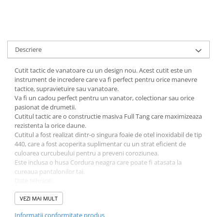
Muzicuta
Orga electronica
Viori
Descriere
Cutit tactic de vanatoare cu un design nou. Acest cutit este un
instrument de incredere care va fi perfect pentru orice manevre
tactice, supravietuire sau vanatoare.
Va fi un cadou perfect pentru un vanator, colectionar sau orice
pasionat de drumetii.
Cutitul tactic are o constructie masiva Full Tang care maximizeaza
rezistenta la orice daune.
Cutitul a fost realizat dintr-o singura foaie de otel inoxidabil de tip
440, care a fost acoperita suplimentar cu un strat eficient de
culoarea curcubeului pentru a preveni coroziunea.
Este inclusa o husa Cordura neagra care poate fi atasata la
cureaua pantalonilor tai.
Date tehnice:
Tip cutit: cu lama fixa
VEZI MAI MULT
Tip lama: neteda
Lungime totala: 320 mm
Informatii conformitate produs