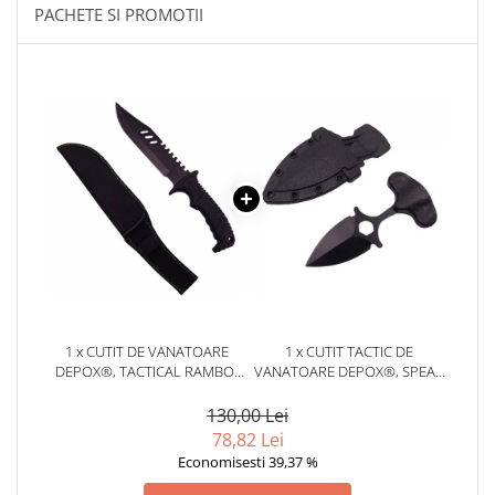
locomotie
PACHETE SI PROMOTII
CASA SI GRADINA
Cutite & seturi de cutite
Cutite japoneze
Cutite macelarie
Accesori casa & gradina
Accesorii gratar
Accesorii mese si scaune
Articole ambalare
Articole bucatarie
Articole Craciun
1 x CUTIT DE VANATOARE
1 x CUTIT TACTIC DE
DEPOX®, TACTICAL RAMBO,
VANATOARE DEPOX®, SPEAR
Ascutitoare si seturi de ascutire
32 CM, NEGRU, TEACA
TRAP, 8 CM, NEGRU, TEACA
cutite
INCLUSA
CU PRINDERE CUREA
130,00 Lei
Corpuri de iluminat
78,82 Lei
Economisesti 39,37 %
Electrocasnice