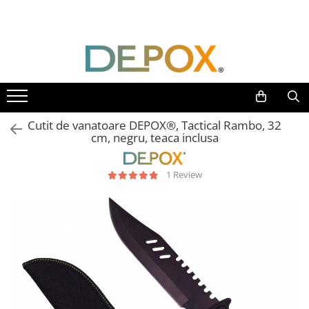
Toate Produsele
SPORT & TIMP LIBER
AUTOAPARARE
Pumnaluri si boxuri
Cutit de vanatoare DEPOX®, Tactical Rambo, 32
Bastoane telescopice si nunceaguri
cm, negru, teaca inclusa
Electrosoc
Catuse
1 Review
Spray autoaparare
Seturi & accesorii autoaparare
VANATOARE, DRUMETII & CAMPING
Cutite vanatoare
Bricege
Briceaguri fluture & antrenament
Sabii & Macete