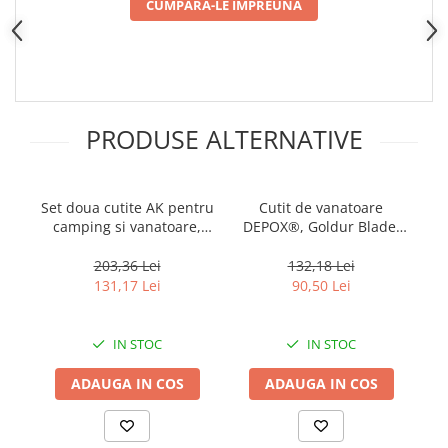
Incubatoare oua
CUMPARA-LE IMPREUNA
Mori cereale si furaje
ELECTRONICE
Baterii telefoane
Baterii si acumulatori
PRODUSE ALTERNATIVE
Stative
Cantare electronice comerciale
Set doua cutite AK pentru
Cutit de vanatoare
Casti audio telefoane
camping si vanatoare,
DEPOX®, Goldur Blade,
D
Masini de gaurit si insurubat
DEPOX®, 43 cm
36 cm, negru, husa piele
203,36 Lei
132,18 Lei
INSTRUMENTE MUZICALE
131,17 Lei
90,50 Lei
Accesorii chitara
Accesorii vioara-viola
IN STOC
IN STOC
Chitare clasice
ADAUGA IN COS
ADAUGA IN COS
CLARINET
Microfoane