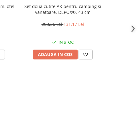
cm, otel
Set doua cutite AK pentru camping si
Cutit d
vanatoare, DEPOX®, 43 cm
Vengeance, o
203,36 Lei
131,17 Lei
254,
IN STOC
ADAUGA IN COS
ADAU