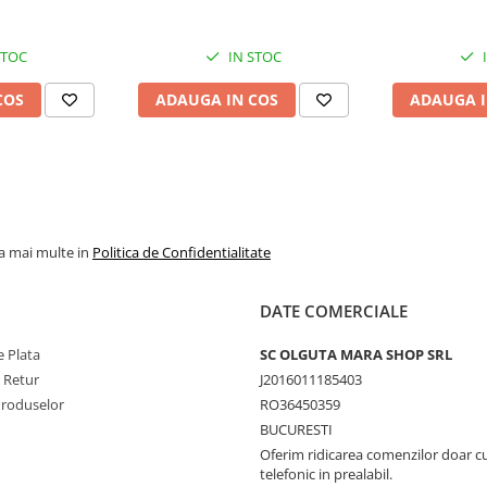
STOC
IN STOC
COS
ADAUGA IN COS
ADAUGA I
la mai multe in
Politica de Confidentialitate
DATE COMERCIALE
 Plata
SC OLGUTA MARA SHOP SRL
e Retur
J2016011185403
Produselor
RO36450359
BUCURESTI
Oferim ridicarea comenzilor doar c
telefonic in prealabil.