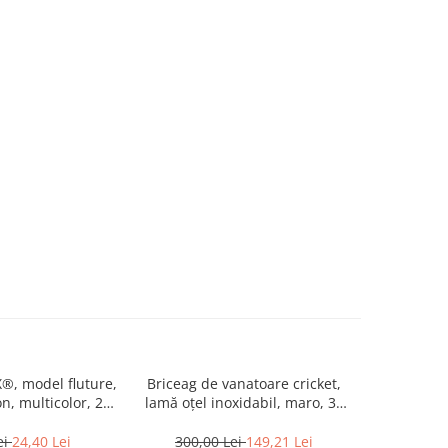
®, model fluture,
Briceag de vanatoare cricket,
Set baston 
n, multicolor, 22
lamă oțel inoxidabil, maro, 38
spray paral
cm
cm
51 cm
antide
ei
24,40 Lei
300,00 Lei
149,21 Lei
130,