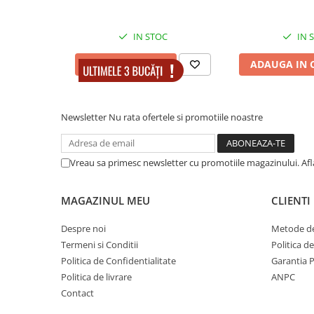
Muzicuta
Orga electronica
IN STOC
IN 
Viori
ADAUGA IN COS
ADAUGA IN 
Newsletter
Nu rata ofertele si promotiile noastre
Vreau sa primesc newsletter cu promotiile magazinului. Af
MAGAZINUL MEU
CLIENTI
Despre noi
Metode de
Termeni si Conditii
Politica d
Politica de Confidentialitate
Garantia 
Politica de livrare
ANPC
Contact