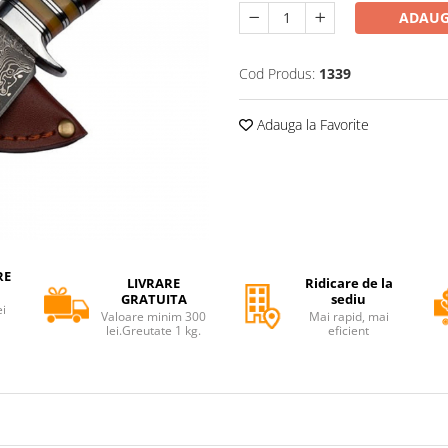
ADAUG
Cod Produs:
1339
Adauga la Favorite
RE
LIVRARE
Ridicare de la
GRATUITA
sediu
ei
Valoare minim 300
Mai rapid, mai
lei.Greutate 1 kg.
eficient