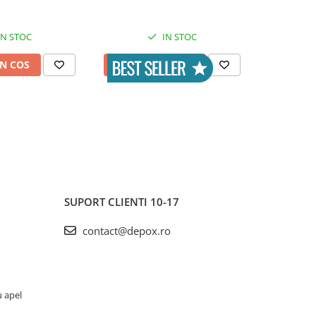
IN STOC
IN STOC
N COS
ADAUGA IN COS
ADAUG
SUPORT CLIENTI
10-17
contact@depox.ro
u apel