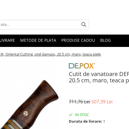
LIVRARE
METODE DE PLATA
PRODUSE CADOU
BLOG
, Oriental Cutting, otel damasc, 20.5 cm, maro, teaca piele
Cutit de vanatoare DE
20.5 cm, maro, teaca p
711,76 Lei
507,39 Lei
IN STOC
Durata de livrare:
1