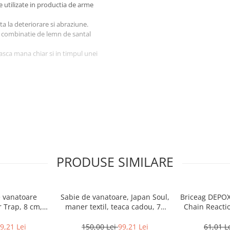
e utilizate in productia de arme
ta la deteriorare si abraziune.
o combinatie de lemn de santal
asca mana chiar si in timpul unei
pentru orice pasionat sau
PRODUSE SIMILARE
e vanatoare
Sabie de vanatoare, Japan Soul,
Briceag DEPOX
 Trap, 8 cm,
maner textil, teaca cadou, 70
Chain Reactio
prindere curea
cm
9,21 Lei
150,00 Lei
99,21 Lei
61,01 L