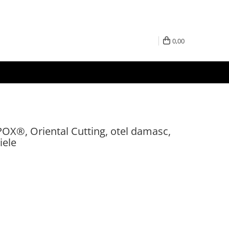
0,00
POX®, Oriental Cutting, otel damasc,
iele