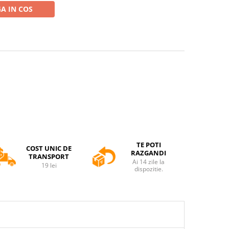
A IN COS
TE POTI
COST UNIC DE
RAZGANDI
TRANSPORT
Ai 14 zile la
19 lei
dispozitie.