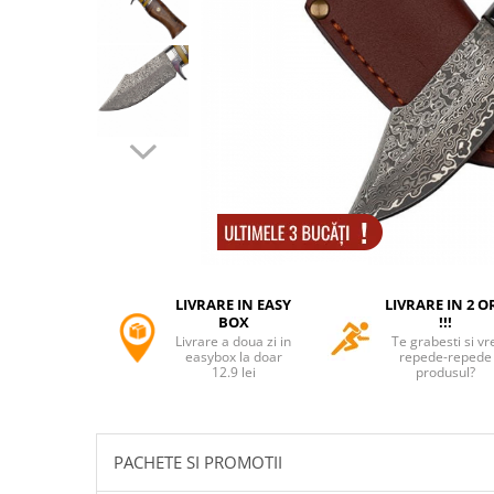
Accesorii tactice si sport
Accesori camping & drumetii
Lanterne
Topor camping
Seturi de cutite & accesorii
vanatoare si tactice
BINOCLURI & LUNETE
Prastii profesionale de vanatoare
Rucsacuri si huse
Bile metalice
Arme sporturi de precizie
LIVRARE IN EASY
LIVRARE IN 2 O
ARTICOLE SUPORTERI
BOX
!!!
Livrare a doua zi in
Te grabesti si vr
SPORTURI DE ECHIPA
easybox la doar
repede-repede
12.9 lei
produsul?
Baseball
UNIVERSUL COPIILOR
Costume si seturi pentru copii
PACHETE SI PROMOTII
Accesorii costume copii