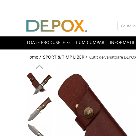
Toate Produsele
SPORT & TIMP LIBER
AUTOAPARARE
TOATE PRODUSELE
CUM CUMPAR
INFORMATII 
Pumnaluri si boxuri
Home /
SPORT & TIMP LIBER /
Cutit de vanatoare DEPOX®
Bastoane telescopice si nunceaguri
Electrosoc
Catuse
Spray autoaparare
Seturi & accesorii autoaparare
VANATOARE, DRUMETII & CAMPING
Cutite vanatoare
Bricege
Briceaguri fluture & antrenament
Sabii & Macete