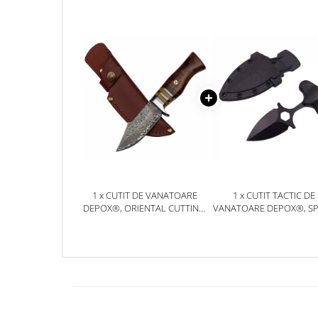
Jucarii antistres
Plusuri roblox, rainbow friend
doors & stitch
Figurine si masinute duble
Instrumente muzicale de jucarie
Gaming, Carti & Birotica
Costume Halloween copii
Costume spiderman
ACCESORII & DIVERSE
1 x CUTIT DE VANATOARE
1 x CUTIT TACTIC DE
Accesorii decorative
DEPOX®, ORIENTAL CUTTING,
VANATOARE DEPOX®, S
OTEL DAMASC, 20.5 CM,
TRAP, 8 CM, NEGRU, TE
Brelocuri
MARO, TEACA PIELE
CU PRINDERE CUREA
Echipamente petrecere
Jocuri de sah si table
Masti si costume adulti
Produse si dispozitive ajutatoare