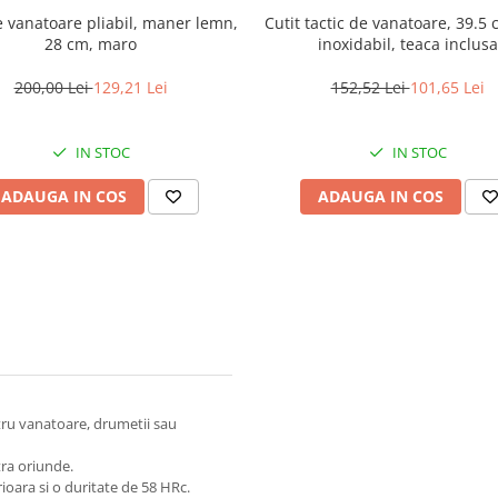
e vanatoare pliabil, maner lemn,
Cutit tactic de vanatoare, 39.5 
28 cm, maro
inoxidabil, teaca inclusa
200,00 Lei
129,21 Lei
152,52 Lei
101,65 Lei
IN STOC
IN STOC
ADAUGA IN COS
ADAUGA IN COS
ntru vanatoare, drumetii sau
ra oriunde.
ioara si o duritate de 58 HRc.