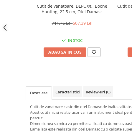
locomotie
Cutit de vanatoare, DEPOX®, Boone
Cutit d
Hunting, 22.5 cm, Otel Damasc
CASA SI GRADINA
Cutite & seturi de cutite
711,76 Lei
507,39 Lei
Cutite japoneze
Cutite macelarie
IN STOC
Accesori casa & gradina
ADAUGA IN COS
Accesorii gratar
Accesorii mese si scaune
Articole ambalare
Articole bucatarie
Articole Craciun
Caracteristici
Review-uri
(0)
Descriere
Ascutitoare si seturi de ascutire
cutite
Cutit de vanatoare clasic din otel Damasc de inalta calitate.
Acest cutit mic si relativ usor va fi un instrument ideal pe
Corpuri de iluminat
pescuit.
Electrocasnice
Dimensiunea sa mica va permite sa-l luati cu dumneavoast
Lama lata este realizata din otel Damasc cu o calitate super